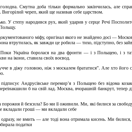
голодна. Смутна доба тільки формально закінчилась, але справ
і. Вигорілий череп, який ще називав себе царством.
ько. У степу народився рух, який ударив у серце Речі Посполит
 Польщу.
недокументованого міфу, оригінал якого не знайдено досі — Моск
вона втрутилась, як завжди це робила — тихо, підступно, без зай
Поки Україна боролася на два фронти — і з Польщею, і з тата
и на ікони, ставила своїх воєвод.
че в діжу головою, ніж з москалем брататися”. Але хто його 
ою.
підписує Андрусівське перемир’я з Польщею без відома козак
переінакшили б на свій лад. Москва, вчорашній банкрут, тепер д
 порожня й безсила? Бо ми її оживили. Ми, які билися за свобод
и не вкладали гроші — ми вкладали себе
Не одразу, не вмить — але тоді вона отримала кисень. Ми билися
 збирала податки