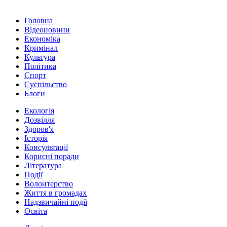
Головна
Відеоновини
Економіка
Кримінал
Культура
Політика
Спорт
Суспільство
Блоги
Екологія
Дозвілля
Здоров'я
Історія
Консультації
Корисні поради
Література
Події
Волонтерство
Життя в громадах
Надзвичайні події
Освіта