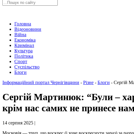
Головна
Відеоновини
Війна
Економіка
Кримінал
Культура
Політика
Спорт
Суспільство
Блоги
Інформаційний портал Чернігівщини
-
Різне
-
Блоги
-
Сергій Ма
Сергій Мартинюк: “Були – хар
крім нас самих не принесе на
14 серпня 2025 |
Московія — труп, що воскрес (і хоче воскреснути зараз) за раху