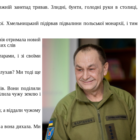
жній занепад тривав. Злидні, бунти, голодні руки в столиці,
ої. Хмельницький підірвав підвалини польської монархії, і тим
овія отримала новий
вих слів
рами, і зі своїми
слухав? Ми тоді ще
ів. Вони поділили
ілила чужу землю і
у, а віддали чужому
, а вона дихала. Ми