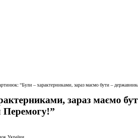
ртинюк: “Були – характерниками, зараз маємо бути – державника
актерниками, зараз маємо бут
м Перемогу!”
нок України.