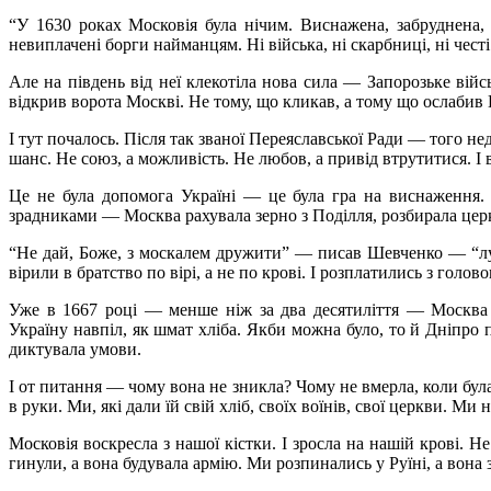
“У 1630 роках Московія була нічим. Виснажена, забруднена, 
невиплачені борги найманцям. Ні війська, ні скарбниці, ні чест
Але на південь від неї клекотіла нова сила — Запорозьке війс
відкрив ворота Москві. Не тому, що кликав, а тому що ослабив
І тут почалось. Після так званої Переяславської Ради — того 
шанс. Не союз, а можливість. Не любов, а привід втрутитися. І 
Це не була допомога Україні — це була гра на виснаження. 
зрадниками — Москва рахувала зерно з Поділля, розбирала церкв
“Не дай, Боже, з москалем дружити” — писав Шевченко — “луч
вірили в братство по вірі, а не по крові. І розплатились з голов
Уже в 1667 році — менше ніж за два десятиліття — Москва 
Україну навпіл, як шмат хліба. Якби можна було, то й Дніпро 
диктувала умови.
І от питання — чому вона не зникла? Чому не вмерла, коли була
в руки. Ми, які дали їй свій хліб, своїх воїнів, свої церкви. М
Московія воскресла з нашої кістки. І зросла на нашій крові. 
гинули, а вона будувала армію. Ми розпинались у Руїні, а вона