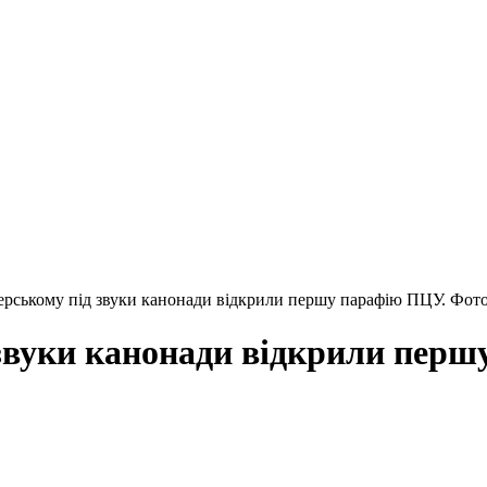
ерському під звуки канонади відкрили першу парафію ПЦУ. Фото 
звуки канонади відкрили першу