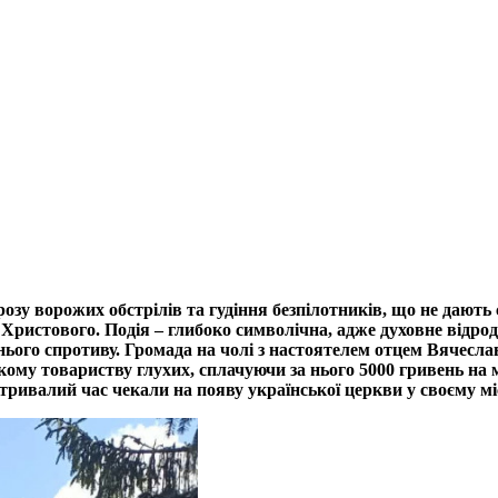
озу ворожих обстрілів та гудіння безпілотників, що не дают
ристового. Подія – глибоко символічна, адже духовне відрод
жнього спротиву. Громада на чолі з настоятелем отцем Вячес
ому товариству глухих, сплачуючи за нього 5000 гривень на 
ривалий час чекали на появу української церкви у своєму міс