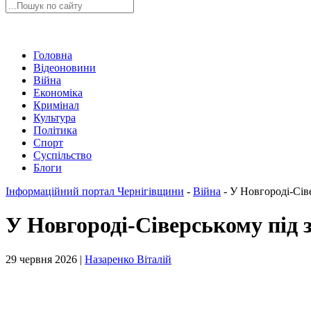
Головна
Відеоновини
Війна
Економіка
Кримінал
Культура
Політика
Спорт
Суспільство
Блоги
Інформаційний портал Чернігівщини
-
Війна
-
У Новгороді-Сів
У Новгороді-Сіверському під 
29 червня 2026 |
Назаренко Віталій