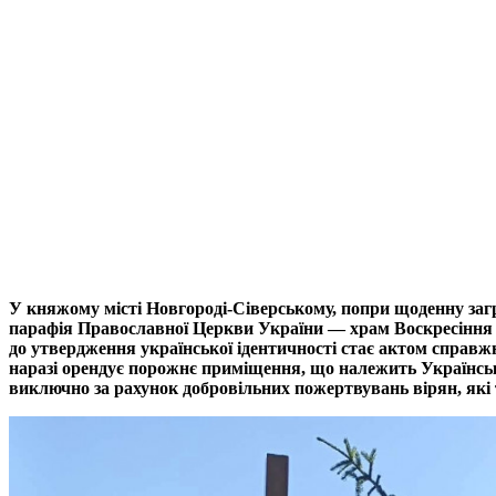
У княжому місті Новгороді-Сіверському, попри щоденну загр
парафія Православної Церкви України — храм Воскресіння Х
до утвердження української ідентичності стає актом справ
наразі орендує порожнє приміщення, що належить Українськ
виключно за рахунок добровільних пожертвувань вірян, які т