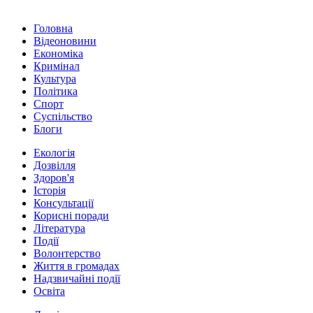
Головна
Відеоновини
Економіка
Кримінал
Культура
Політика
Спорт
Суспільство
Блоги
Екологія
Дозвілля
Здоров'я
Історія
Консультації
Корисні поради
Література
Події
Волонтерство
Життя в громадах
Надзвичайні події
Освіта