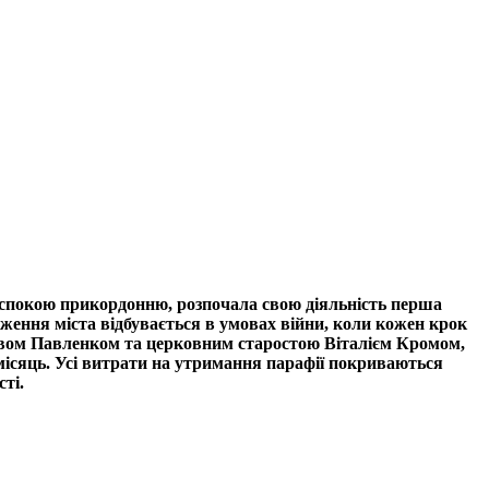
ь спокою прикордонню, розпочала свою діяльність перша
ження міста відбувається в умовах війни, коли кожен крок
лавом Павленком та церковним старостою Віталієм Кромом,
місяць. Усі витрати на утримання парафії покриваються
ті.