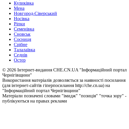
Куликівка
Мена
Новгород-Сіверський
Носівка
Ріпки
Семенівка
Сновськ
Сосниця
Срібне
Талалаївка
Седнів
Остер
© 2026 Інтернет-видання CHE.CN.UA "Інформаційний портал
Чернiгiвщини"
Використання матеріалів дозволяється за наявності посилання
(для інтернет-сайтів гіперпосилання http://che.cn.ua) на
"Інформаційний портал Чернiгiвщини"
Матеріали позначені словами "імидж" "позиція" "точка зору" -
публікуються на правах реклами