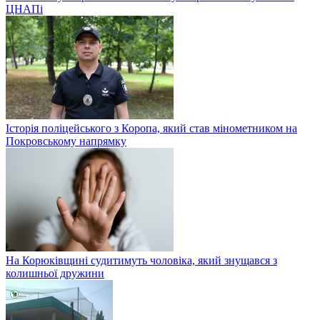
ЦНАПі
Історія поліцейського з Коропа, який став мінометником на
Покровському напрямку
На Корюківщині судитимуть чоловіка, який знущався з
колишньої дружини