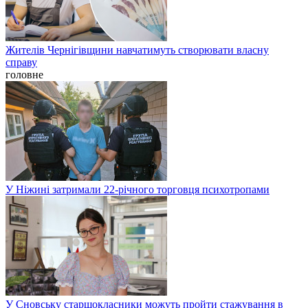
Жителів Чернігівщини навчатимуть створювати власну
справу
головне
У Ніжині затримали 22-річного торговця психотропами
У Сновську старшокласники можуть пройти стажування в