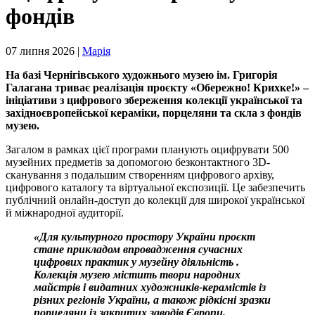
фондів
07 липня 2026 |
Марія
На базі Чернігівського художнього музею ім. Григорія
Галагана триває реалізація проєкту «Обережно! Крихке!» –
ініціативи з цифрового збереження колекції української та
західноєвропейської кераміки, порцеляни та скла з фондів
музею.
Загалом в рамках цієї програми планують оцифрувати 500
музейних предметів за допомогою безконтактного 3D-
сканування з подальшим створенням цифрового архіву,
цифрового каталогу та віртуальної експозиції. Це забезпечить
публічний онлайн-доступ до колекції для широкої української
й міжнародної аудиторії.
«Для культурного простору України проєкт
стане прикладом впровадження сучасних
цифрових практик у музейну діяльність .
Колекція музею містить твори народних
майстрів і видатних художників-керамістів із
різних регіонів України, а також рідкісні зразки
порцеляни із закритих заводів Європи.