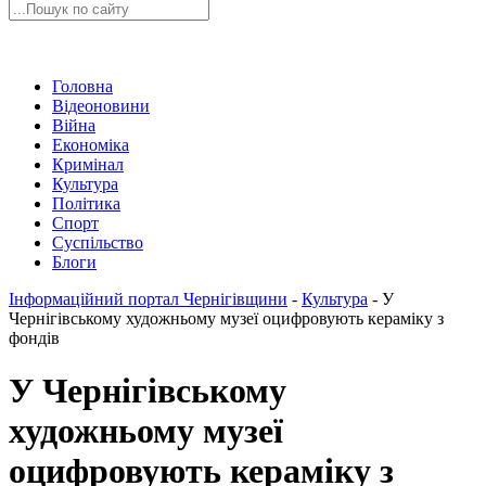
Головна
Відеоновини
Війна
Економіка
Кримінал
Культура
Політика
Спорт
Суспільство
Блоги
Інформаційний портал Чернігівщини
-
Культура
-
У
Чернігівському художньому музеї оцифровують кераміку з
фондів
У Чернігівському
художньому музеї
оцифровують кераміку з