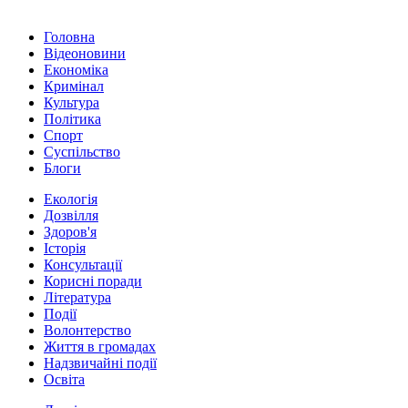
Головна
Відеоновини
Економіка
Кримінал
Культура
Політика
Спорт
Суспільство
Блоги
Екологія
Дозвілля
Здоров'я
Історія
Консультації
Корисні поради
Література
Події
Волонтерство
Життя в громадах
Надзвичайні події
Освіта