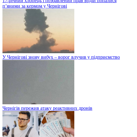
17-річний хлопець і позбавлений прав водій попалися
п’яними за кермом у Чернігові
У Чернігові знову вибух – ворог влучив у підприємство
Чернігів пережив атаку реактивних дронів