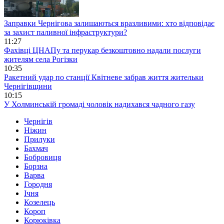
Заправки Чернігова залишаються вразливими: хто відповідає
за захист паливної інфраструктури?
11:27
Фахівці ЦНАПу та перукар безкоштовно надали послуги
жителям села Рогізки
10:35
Ракетний удар по станції Квітневе забрав життя жительки
Чернігівщини
10:15
У Холминській громаді чоловік надихався чадного газу
Чернігів
Ніжин
Прилуки
Бахмач
Бобровиця
Борзна
Варва
Городня
Ічня
Козелець
Короп
Корюківка