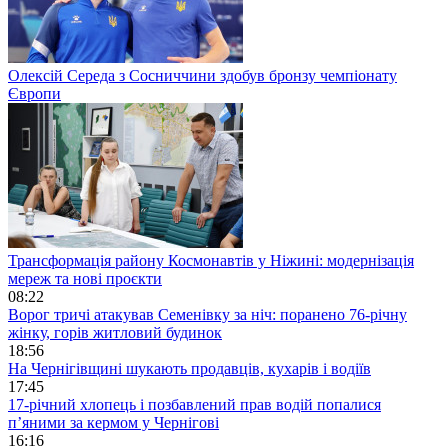
Олексій Середа з Сосниччини здобув бронзу чемпіонату
Європи
Трансформація району Космонавтів у Ніжині: модернізація
мереж та нові проєкти
08:22
Ворог тричі атакував Семенівку за ніч: поранено 76-річну
жінку, горів житловий будинок
18:56
На Чернігівщині шукають продавців, кухарів і водіїв
17:45
17-річний хлопець і позбавлений прав водій попалися
п’яними за кермом у Чернігові
16:16