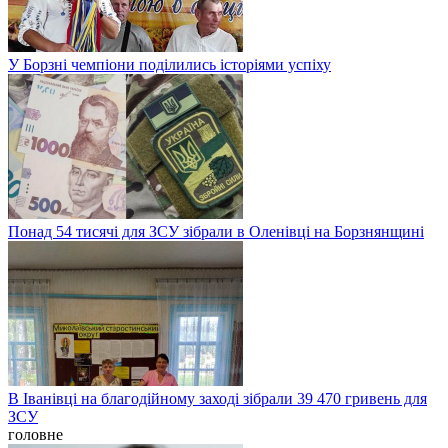
У Борзні чемпіони поділились історіями успіху
Понад 54 тисячі для ЗСУ зібрали в Оленівці на Борзнянщині
В Іванівці на благодійному заході зібрали 39 470 гривень для
ЗСУ
головне