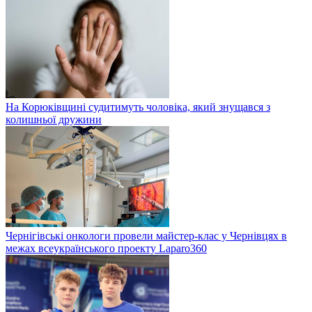
На Корюківщині судитимуть чоловіка, який знущався з
колишньої дружини
Чернігівські онкологи провели майстер-клас у Чернівцях в
межах всеукраїнського проекту Laparo360