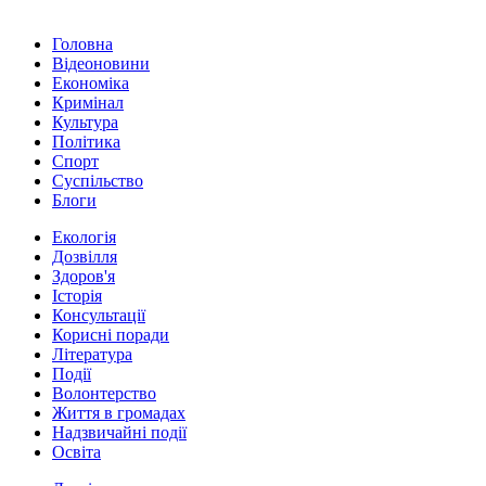
Головна
Відеоновини
Економіка
Кримінал
Культура
Політика
Спорт
Суспільство
Блоги
Екологія
Дозвілля
Здоров'я
Історія
Консультації
Корисні поради
Література
Події
Волонтерство
Життя в громадах
Надзвичайні події
Освіта