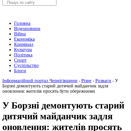
Головна
Відеоновини
Війна
Економіка
Кримінал
Культура
Політика
Спорт
Суспільство
Блоги
Інформаційний портал Чернігівщини
-
Різне
-
Розваги
-
У
Борзні демонтують старий дитячий майданчик задля
оновлення: жителів просять бути обережними
У Борзні демонтують старий
дитячий майданчик задля
оновлення: жителів просять