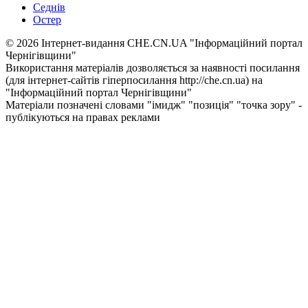
Седнів
Остер
© 2026 Інтернет-видання CHE.CN.UA "Інформаційний портал
Чернiгiвщини"
Використання матеріалів дозволяється за наявності посилання
(для інтернет-сайтів гіперпосилання http://che.cn.ua) на
"Інформаційний портал Чернiгiвщини"
Матеріали позначені словами "імидж" "позиція" "точка зору" -
публікуються на правах реклами