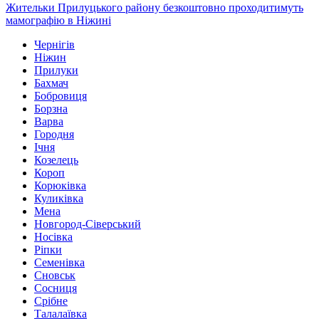
Жительки Прилуцького району безкоштовно проходитимуть
мамографію в Ніжині
Чернігів
Ніжин
Прилуки
Бахмач
Бобровиця
Борзна
Варва
Городня
Ічня
Козелець
Короп
Корюківка
Куликівка
Мена
Новгород-Сіверський
Носівка
Ріпки
Семенівка
Сновськ
Сосниця
Срібне
Талалаївка