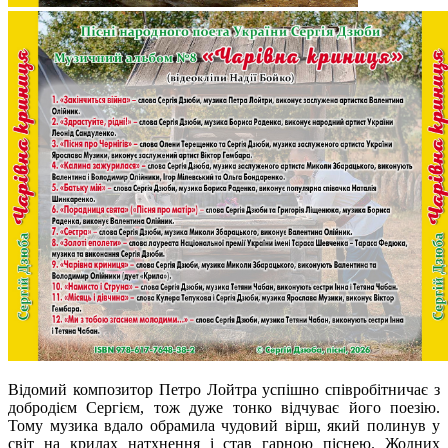
Відомий композитор Петро Лойтра успішно співробітничає з
добродієм Сергієм, тож дуже тонко відчуває його поезію.
Тому музика вдало обрамила чудовий вірш, який полинув у
світ на крилах натхнення і став гарною піснею. Жодних