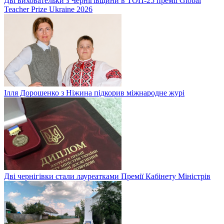
Дві виховательки з Чернігівщини в ТОП-25 премії Global
Teacher Prize Ukraine 2026
Ілля Дорошенко з Ніжина підкорив міжнародне журі
Дві чернігівки стали лауреатками Премії Кабінету Міністрів