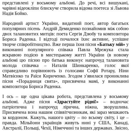
представлені у восьмому альбомі. До речі, всі вишукані,
чарівні відеокліпи блискуче створила відома поетеса зі Львова
Надія Бойко.
Народний артист України, видатний поет, автор багатьох
популярних пісень Андрій Демиденко познайомив між собою
двох талановитих митців: поета Сергія Дзюбу та композитора
Бориса Раденка. І відтоді почалося їхнє активне, успішне
творче співробітництво. Вже перша їхня пісня
«Батьку мій»
у
виконанні популярного співака Павла Мрежука стала
яскравою подією в мистецькому житті України (в новому
альбомі цю пісню про батька виконує напрочуд талановита
молода співачка – Наталія Шинкаренко, голос якої
справедливо порівнюють із голосами Софії Ротару, Ніни
Матвієнко та Раїси Кириченко. Згодом з’явилася прониклива
пісня «Порадниця свята», присвячена мамі, у виконанні
композитора Бориса Раденка.
І ось – ще одна цікава робота, представлена у восьмому
альбомі. Адже пісня
«Здрастуйте рідні!»
– водночас
патріотична і напрочуд лірична, ніжна, зворушлива.
Присвячена вона нашим співвітчизникам, які зараз мешкають
за кордоном. Кажуть, нашого цвіту – по всьому світу, і це –
правда. Мільйони українців живуть нині у США, Канаді,
Австралії, Польщі, Чехії, Німеччині та інших державах. Звісно,