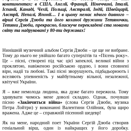
континентах: в США, Англії, Франції, Німеччині, Італії,
Іспанії, Канаді, Чехії, Польщі, Австралії, Індії, Швейцарії,
Австрії, Непалі, Японії… І в цьому немає нічого дивного –
вірші Сергія Дзюби та його коханої дружини Тетяночки,
Тетяни Дзюби, прекрасно, блискуче перекладені ста мовами
світу та надруковані у 80-ти державах!
Нинішній музичний альбом Сергія Дзюби – це ще не вибране.
Тому до нього не увійшло багато суперхітів та «Пісень року».
Це – пісні, створені під час цієї запеклої, великої війни з
проклятою, навіженою російською ордою, і вони сповнені
віри, надії та любові. Такі пісні зворушують, підбадьорюють і
вселяють упевненість у майбутньому вільної, незалежної,
квітучої України.
Я – вже немолода людина, яка дуже багато пережила. Тому
здивувати чимось мене доволі складно. Однак, почувши
пісню
«Закінчиться війна»
(слова Сергія Дзюби, музика
Петра Лойтри) у виконанні Валентини Олійник, була щиро
вражена. Адже це – справжній пісенний шедевр!
Як на мене, народний поет України Сергій Дзюба створив
геніальний вірш, один із найкращих у його доробку.