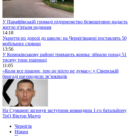
У Парафіївській громаді підприємство безкоштовно надасть
житло п'ятьом родинам
14:18
Укриття по дорозі до школи: на Чернігівщині поставлять 50
мобільних сховищ
13:56
У Корюківському районі тривають жнива: зібрали понад 51
тисячу тонн пшениці
11:05
«Коли все працює, про це ніхто не думає»: у Сіверській
бригаді нагородили зв’язківців
На Сумщині загинув заступник командира 1-го батальйону
ТрО Віктор Мазур
Чернігів
Ніжин