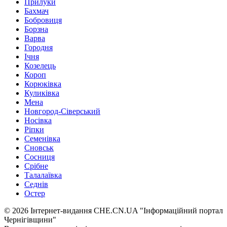
Прилуки
Бахмач
Бобровиця
Борзна
Варва
Городня
Ічня
Козелець
Короп
Корюківка
Куликівка
Мена
Новгород-Сіверський
Носівка
Ріпки
Семенівка
Сновськ
Сосниця
Срібне
Талалаївка
Седнів
Остер
© 2026 Інтернет-видання CHE.CN.UA "Інформаційний портал
Чернiгiвщини"