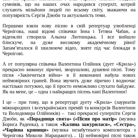
сумнівів, що на наших очах народився суперхіт, котрий
слухають мільйони людей по всьому світу, зважаючи на
популярність Сергія Дзюби та актуальність теми.
Першими взяли нову пісню в свій репертуар улюбленці
Чернігова, наші відомі співачки Інна і Тетяна Чабан, а
відеокліп створила Альона Лютницька. І все вийшло
блискуче, на дуже високому академічному рівні!
Запам’яталося й хвилююче відео, зняте під час блокади в
Чернігові.
А от популярна співачка Валентина Олійник (дует «Крила»)
прекрасно виконує ліричні, зворушливі, душевні пісні. Тому
пісня «Закінчиться війна» в її виконанні набула нових
неймовірних граней. Вона звучить дуже лірично і водночас
настільки потужно, що її просто неможливо слухати байдуже.
Як на мене, це – одна з найкращих пісень пані Валентини!
І це – при тому, що в репертуарі дуету «Крила» (лауреатів
міжнародних і всеукраїнських премій та конкурсів Валентини
та Володимира Олійників) – такі прекрасні суперхіти Сергія
Дзюби, як
«Порадниця свята» («Пісня про матір»
(музика
Бориса Раденка), а також
«Калина зажурилася», «Сестра»,
«Чарівна криниця»
(музика незабутнього композитора з
Чернігова Миколи Збарацького)… Ці неймовірні пісні також