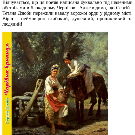
Відчувається, що ця поезія написана буквально під шаленими
обстрілами в блокадному Чернігові. Адже відомо, що Сергій і
Тетяна Дзюби пережили навалу ворожої орди у рідному місті.
Вірш – неймовірно глибокий, душевний, проникливий та
людяний!