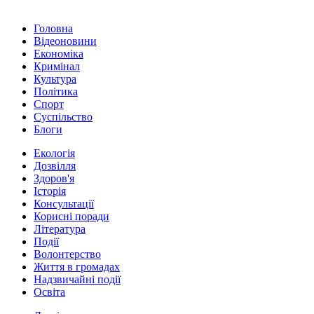
Головна
Відеоновини
Економіка
Кримінал
Культура
Політика
Спорт
Суспільство
Блоги
Екологія
Дозвілля
Здоров'я
Історія
Консультації
Корисні поради
Література
Події
Волонтерство
Життя в громадах
Надзвичайні події
Освіта