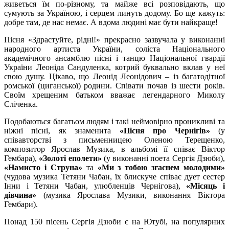
живеться їм по-різному, та майже всі розповідають, що
сумують за Україною, і серцем линуть додому. Бо ще кажуть:
добре там, де нас немає. А вдома людині має бути найкраще!
Пісня «Здрастуйте, рідні!» прекрасно зазвучала у виконанні
народного артиста України, соліста Національного
академічного ансамблю пісні і танцю Національної гвардії
України Леоніда Сандуленка, котрий буквально вклав у неї
свою душу. Цікаво, що Леонід Леонідович – із багатодітної
ромської (циганської) родини. Співати почав із шести років.
Своїм хрещеним батьком вважає легендарного Миколу
Сліченка.
Подобаються багатьом людям і такі неймовірно проникливі та
ніжні пісні, як знаменита
«Пісня про Чернігів»
(у
співавторстві з письменницею Оленою Терещенко,
композитор Ярослав Музика, в альбомі її співає Віктор
Гембара),
«Золоті еполети»
(у виконанні поета Сергія Дзюби),
«Намисто і Струна»
та
«Ми з тобою згаснем молодими»
(чудова музика Тетяни Чабан, їх блискуче співає дует сестер
Інни і Тетяни Чабан, улюбленців Чернігова),
«Місяць і
дівчина»
(музика Ярослава Музики, виконання Віктора
Гембари).
Понад 150 пісень Сергія Дзюби є на Ютубі, на популярних