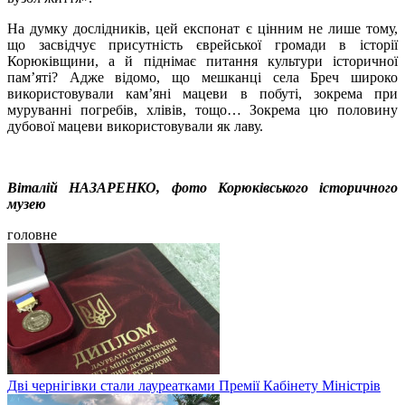
На думку дослідників, цей експонат є цінним не лише тому,
що засвідчує присутність єврейської громади в історії
Корюківщини, а й піднімає питання культури історичної
пам’яті? Адже відомо, що мешканці села Бреч широко
використовували кам’яні мацеви в побуті, зокрема при
муруванні погребів, хлівів, тощо… Зокрема цю половину
дубової мацеви використовували як лаву.
Віталій НАЗАРЕНКО, фото Корюківського історичного
музею
головне
Дві чернігівки стали лауреатками Премії Кабінету Міністрів