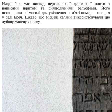
Надгробок має вигляд вертикальної дерев’яної плити з
написами івритом та символічними рельєфами. Його
встановили на могилі для увічнення пам’яті померлого єврея
у селі Бреч. Цікаво, що місцеві селяни використовували цю
дубову мацеву як лаву.