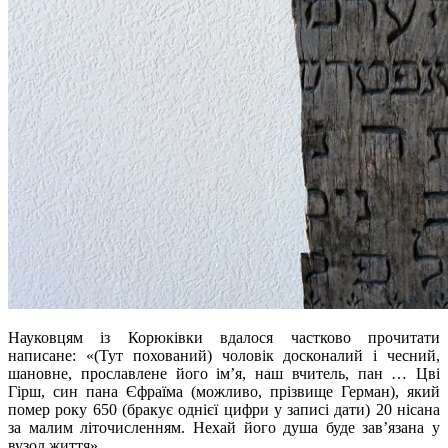
Науковцям із Корюківки вдалося частково прочитати
написане: «(Тут похований) чоловік досконалий і чесний,
шановне, прославлене його ім’я, наш вчитель, пан … Цві
Гірш, син пана Єфраїма (можливо, прізвище Герман), який
помер року 650 (бракує однієї цифри у записі дати) 20 нісана
за малим літочисленням. Нехай його душа буде зав’язана у
вузол життя».