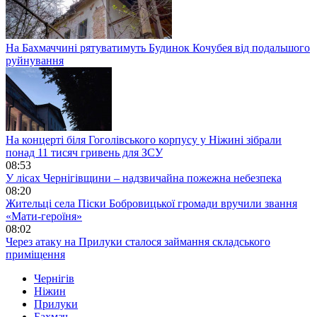
На Бахмаччині рятуватимуть Будинок Кочубея від подальшого
руйнування
На концерті біля Гоголівського корпусу у Ніжині зібрали
понад 11 тисяч гривень для ЗСУ
08:53
У лісах Чернігівщини – надзвичайна пожежна небезпека
08:20
Жительці села Піски Бобровицької громади вручили звання
«Мати-героїня»
08:02
Через атаку на Прилуки сталося займання складського
приміщення
Чернігів
Ніжин
Прилуки
Бахмач