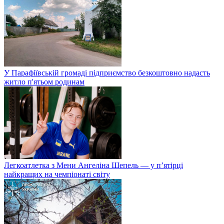
У Парафіївській громаді підприємство безкоштовно надасть
житло п'ятьом родинам
Легкоатлетка з Мени Ангеліна Шепель — у п’ятірці
найкращих на чемпіонаті світу