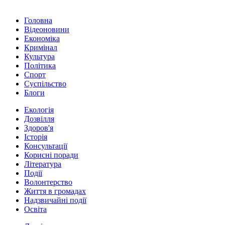
Головна
Відеоновини
Економіка
Кримінал
Культура
Політика
Спорт
Суспільство
Блоги
Екологія
Дозвілля
Здоров'я
Історія
Консультації
Корисні поради
Література
Події
Волонтерство
Життя в громадах
Надзвичайні події
Освіта