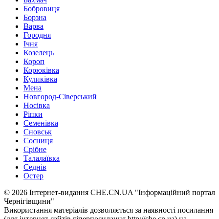
Бобровиця
Борзна
Варва
Городня
Ічня
Козелець
Короп
Корюківка
Куликівка
Мена
Новгород-Сіверський
Носівка
Ріпки
Семенівка
Сновськ
Сосниця
Срібне
Талалаївка
Седнів
Остер
© 2026 Інтернет-видання CHE.CN.UA "Інформаційний портал
Чернiгiвщини"
Використання матеріалів дозволяється за наявності посилання
(для інтернет-сайтів гіперпосилання http://che.cn.ua) на