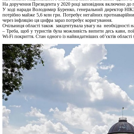
На доручення Президента у 2020 році заповідник включено до пе
У ході наради Володимир Буренко, генеральний директор НІКЗ
потрібно майже 5,6 млн грн. Потребує негайних протиаварійних
через інфляцію ця цифра зараз потребує коригування.
Очільниця області також закцентувала увагу на необхідності н
– Треба, щоб у туристів була можливість випити десь кави, по
Wi-Fi покриття. Стан одного із найвидатніших об’єктів області 