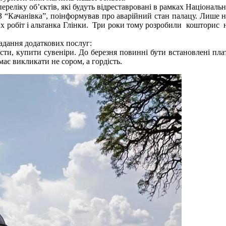
реліку об’єктів, які будуть відреставровані в рамках Національ
 “Качанівка”, поінформував про аварійний стан палацу. Лише н
 робіт і альтанка Глінки. Три роки тому розробили кошторис на
адання додаткових послуг:
їсти, купити сувеніри. До березня повинні бути встановлені пл
має викликати не сором, а гордість.