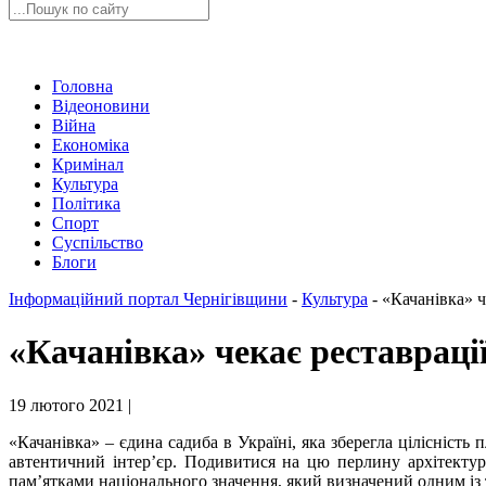
Головна
Відеоновини
Війна
Економіка
Кримінал
Культура
Політика
Спорт
Суспільство
Блоги
Інформаційний портал Чернігівщини
-
Культура
-
«Качанівка» ч
«Качанівка» чекає реставраці
19 лютого 2021 |
«Качанівка» – єдина садиба в Україні, яка зберегла цілісніст
автентичний інтер’єр. Подивитися на цю перлину архітектур
пам’ятками національного значення, який визначений одним із 