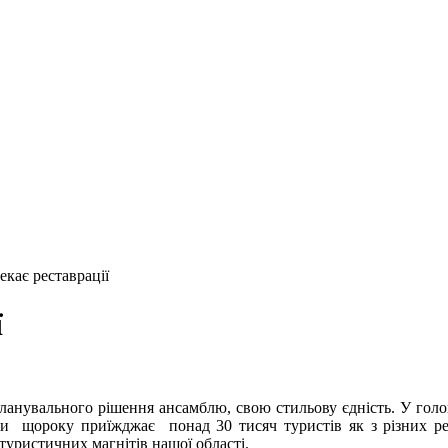
екає реставрації
ї
ь планувального рішення ансамблю, свою стильову єдність. У го
и щороку приїжджає понад 30 тисяч туристів як з різних регіо
туристичних магнітів нашої області.