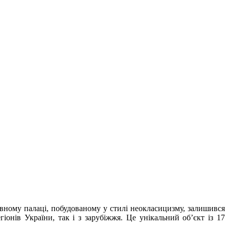
ловному палаці, побудованому у стилі неокласицизму, залишився
нів України, так і з зарубіжжя. Це унікальний об’єкт із 17