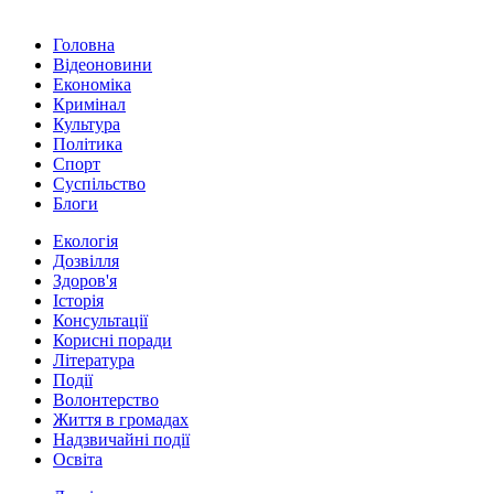
Головна
Відеоновини
Економіка
Кримінал
Культура
Політика
Спорт
Суспільство
Блоги
Екологія
Дозвілля
Здоров'я
Історія
Консультації
Корисні поради
Література
Події
Волонтерство
Життя в громадах
Надзвичайні події
Освіта