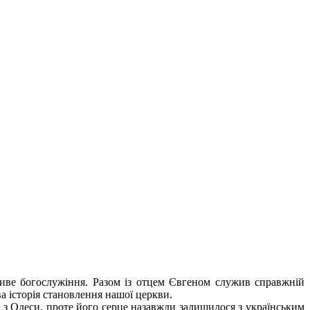
бливе богослужіння. Разом із отцем Євгеном служив справжній
 історія становлення нашої церкви.
 з Одеси, проте його серце назавжди залишилося з українським