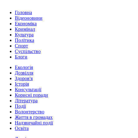
Головна
Відеоновини
Економіка
Кримінал
Культура
Політика
Спорт
Суспільство
Блоги
Екологія
Дозвілля
Здоров'я
Історія
Консультації
Корисні поради
Література
Події
Волонтерство
Життя в громадах
Надзвичайні події
Освіта