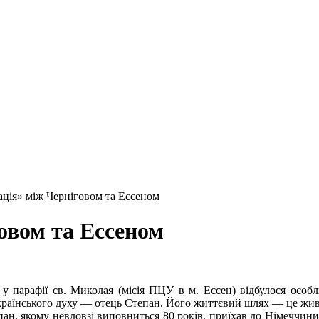
ація» між Черніговом та Ессеном
овом та Ессеном
і у парафії св. Миколая (місія ПЦУ в м. Ессен) відбулося осо
країнського духу — отець Степан. Його життєвий шлях — це жива
ан, якому невдовзі виповниться 80 років, приїхав до Німеччини