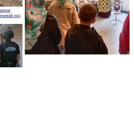
вщини
тневій під