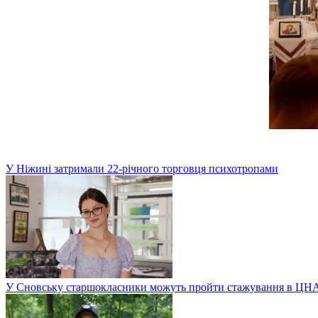
У Ніжині затримали 22-річного торговця психотропами
У Сновську старшокласники можуть пройти стажування в ЦН