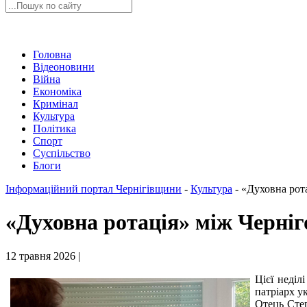
Головна
Відеоновини
Війна
Економіка
Кримінал
Культура
Політика
Спорт
Суспільство
Блоги
Інформаційний портал Чернігівщини
-
Культура
-
«Духовна рот
«Духовна ротація» між Черніг
12 травня 2026 |
Цієї неділ
патріарх у
Отець Степ