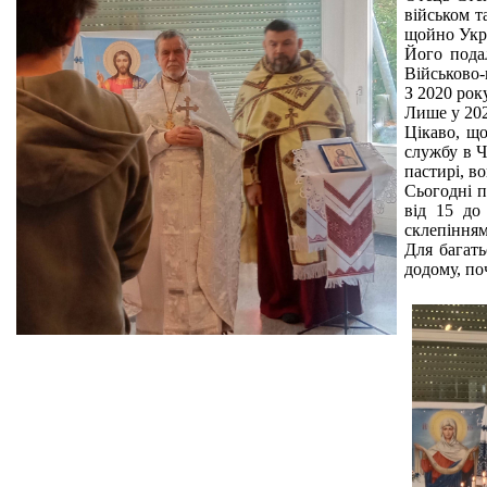
військом т
щойно Укра
Його пода
Військово-
З 2020 рок
Лише у 202
Цікаво, що
службу в Ч
пастирі, в
Сьогодні п
від 15 до
склепінням
Для багать
додому, по