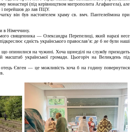
ому монастирі (під керівництвом митрополита Агафангела), але
р і перейшов до лав ПЦУ.
очатку він був настоятелем храму св. вмч. Пантелеймона при
ни в Німеччину.
омого священника — Олександра Перепелиці, який наразі несе
підкреслює єдність українського православ’я: де б не були наші
в, що опинилися на чужині. Хоча щонеділі на службу приходить
ій масштаб української громади. Цьогоріч на Великдень під
а отець Євген — це можливість хоча б на годину повернутися
в.