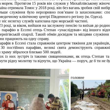
а морем. Протягом 15 років він служив у Михайлівському жіноч
їна отримала Томос у 2018 році, він без вагань зробив свій вибі
льше служіння було нерозривно пов’язане із захисниками: сп
медичному клінічному центрі Південного регіону (м. Одеса).
у ніс нелегку службу капелана при морській частині.
3 році, за віком, вийшов на заслужену пенсію та виїхав до роди
 парафію в Ессені отець Степан «унаслідував» від іншого від
ернігівській єпархії. Такий обмін досвідом та місцями служіння 
они працюють на одну справу.
арафія в Ессені стала справжнім центром тяжіння для українці
 30 постійних парафіян, великі свята демонструють справжн
 храму зібралося близько 500 людей.
ох із них зустріч із такими священниками, як отець Степан т
чути рідну молитву та відчути, що Україна — поруч, де б ти не бу
головне