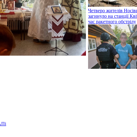
Четверо жителів Носі
загинуло на станції Кві
час ракетного обстрілу
АПі