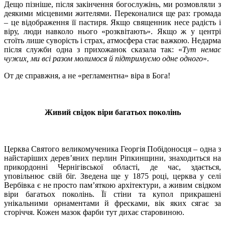
Дещо пізніше, після закінчення богослужінь, ми розмовляли з
деякими місцевими жителями. Переконалися ще раз: громада
– це відображення її пастиря. Якщо священник несе радість і
віру, люди навколо нього «розквітають». Якщо ж у центрі
стоїть лише суворість і страх, атмосфера стає важкою. Недарма
після служби одна з прихожанок сказала так: «
Тут немає
чужих, ми всі разом молимося й підтримуємо одне одного
».
От де справжня, а не «регламентна» віра в Бога!
Живий свідок віри багатьох поколінь
Церква Святого великомученика Георгія Побідоносця – одна з
найстаріших дерев’яних перлин Ріпкинщини, знаходиться на
прикордонні Чернігівської області, де час, здається,
уповільнює свій біг. Зведена ще у 1875 році, церква у селі
Вербівка є не просто пам’яткою архітектури, а живим свідком
віри багатьох поколінь. Її стіни та купол прикрашені
унікальними орнаментами й фресками, вік яких сягає за
сторіччя. Кожен мазок фарби тут дихає старовиною.