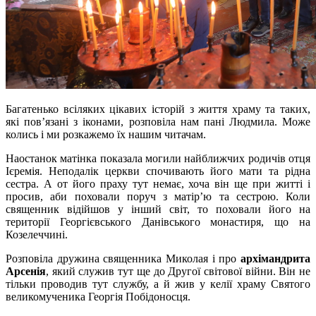
Багатенько всіляких цікавих історій з життя храму та таких,
які пов’язані з іконами, розповіла нам пані Людмила. Може
колись і ми розкажемо їх нашим читачам.
Наостанок матінка показала могили найближчих родичів отця
Ієремія. Неподалік церкви спочивають його мати та рідна
сестра. А от його праху тут немає, хоча він ще при житті і
просив, аби поховали поруч з матір’ю та сестрою. Коли
священник відійшов у інший світ, то поховали його на
території Георгієвського Данівського монастиря, що на
Козелеччині.
Розповіла дружина священника Миколая і про
архімандрита
Арсенія
, який служив тут ще до Другої світової війни. Він не
тільки проводив тут службу, а й жив у келії храму Святого
великомученика Георгія Побідоносця.