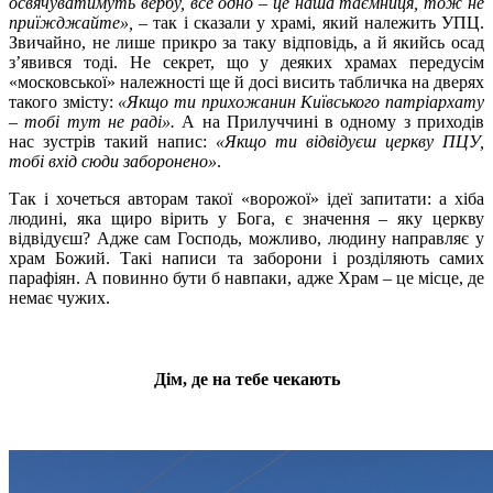
освячуватимуть вербу, все одно – це наша таємниця, тож не
приїжджайте»,
– так і сказали у храмі, який належить УПЦ.
Звичайно, не лише прикро за таку відповідь, а й якийсь осад
з’явився тоді. Не секрет, що у деяких храмах передусім
«московської» належності ще й досі висить табличка на дверях
такого змісту:
«Якщо ти прихожанин Київського патріархату
– тобі тут не раді».
А на Прилуччині в одному з приходів
нас зустрів такий напис:
«Якщо ти відвідуєш церкву ПЦУ,
тобі вхід сюди заборонено»
.
Так і хочеться авторам такої «ворожої» ідеї запитати: а хіба
людині, яка щиро вірить у Бога, є значення – яку церкву
відвідуєш? Адже сам Господь, можливо, людину направляє у
храм Божий.
Такі написи та заборони і розділяють самих
парафіян. А повинно бути б навпаки, адже Храм – це місце, де
немає чужих.
Дім, де на тебе чекають