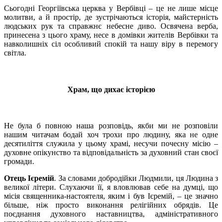
Сьогодні Георгіївська церква у Вербівці – це не лише місце
молитви, а й простір, де зустрічаються історія, майстерність
людських рук та справжнє небесне диво. Освячена верба,
принесена з цього храму, несе в домівки жителів Вербівки та
навколишніх сіл особливий спокій та нашу віру в перемогу
світла.
Храм, що дихає історією
Не була б повною наша розповідь, якби ми не розповіли
нашим читачам бодай хоч трохи про людину, яка не одне
десятиліття служила у цьому храмі, несучи почесну місію –
духовне опікунство та відповідальність за духовний стан своєї
громади.
Отець Ієремій
. За словами добродійки Людмили, ця Людина з
великої літери. Слухаючи її, я вловлював себе на думці, що
місія священника-настоятеля, яким і був Ієремій, – це значно
більше, ніж просто виконання релігійних обрядів. Це
поєднання духовного наставництва, адміністративного