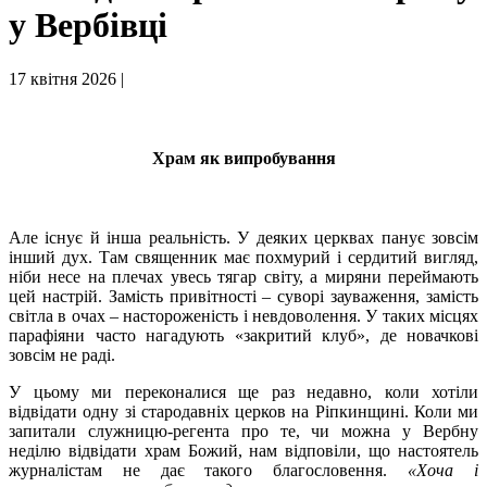
у Вербівці
17 квітня 2026 |
Храм як випробування
Але існує й інша реальність. У деяких церквах панує зовсім
інший дух. Там священник має похмурий і сердитий вигляд,
ніби несе на плечах увесь тягар світу, а миряни переймають
цей настрій. Замість привітності – суворі зауваження, замість
світла в очах – настороженість і невдоволення. У таких місцях
парафіяни часто нагадують «закритий клуб», де новачкові
зовсім не раді.
У цьому ми переконалися ще раз недавно, коли хотіли
відвідати одну зі стародавніх церков на Ріпкинщині. Коли ми
запитали служницю-регента про те, чи можна у Вербну
неділю відвідати храм Божий, нам відповіли, що настоятель
журналістам не дає такого благословення.
«Хоча і