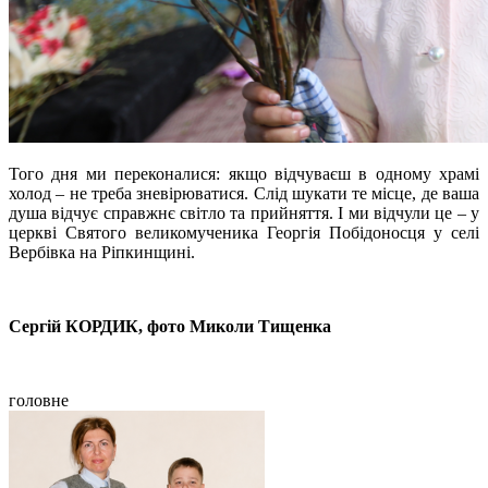
Того дня ми переконалися: якщо відчуваєш в одному храмі
холод – не треба зневірюватися. Слід шукати те місце, де ваша
душа відчує справжнє світло та прийняття. І ми відчули це – у
церкві Святого великомученика Георгія Побідоносця у селі
Вербівка на Ріпкинщині.
Сергій КОРДИК, фото Миколи Тищенка
головне