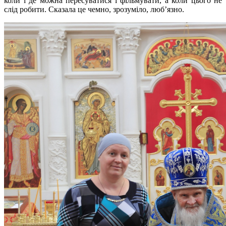
коли і де можна пересуватися і фільмувати, а коли цього не
слід робити. Сказала це чемно, зрозуміло, люб’язно.