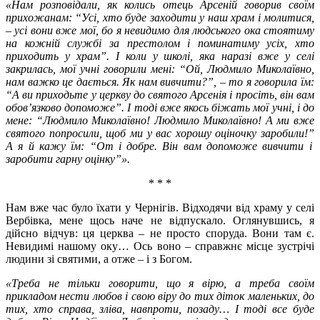
«Нам розповідали, як колись отець Арсеній говорив своїм
прихожанам:
“
Усі, хто буде заходити у наш храм і молитися,
– усі вони вже мої, бо я невидимо для людського ока стоятиму
на кожній службі за престолом і поминатиму усіх, хто
приходить у храм
”
. І коли у школі, яка наразі вже у селі
закрилась, мої учні говорили мені:
“
Ой, Людмило Миколаївно,
нам важко це дається. Як нам вивчити?
”
, – то я говорила їм:
“
А ви приходьте у церкву до святого Арсенія і просіть, він вам
обов’язково допоможе
”
. І тоді вже якось біжать мої учні, і до
мене:
“
Людмило Миколаївно! Людмило Миколаївно! А ми вже
святого попросили, щоб ми у вас хорошу оціночку заробили!
”
А я й кажу їм:
“
От і добре. Він вам допоможе вивчити і
заробити гарну оцінку
”
».
* * *
Нам вже час було їхати у Чернігів. Відходячи від храму у селі
Вербівка, мене щось наче не відпускало. Оглянувшись, я
дійсно відчув: ця церква – не просто споруда. Вони там є.
Невидимі нашому оку… Ось воно – справжнє місце зустрічі
людини зі святими, а отже – і з Богом.
«Треба не тільки говорити, що я вірю, а треба своїм
прикладом нести любов і свою віру до тих діток маленьких, до
тих, хто справа, зліва, навпроти, позаду… І тоді все буде