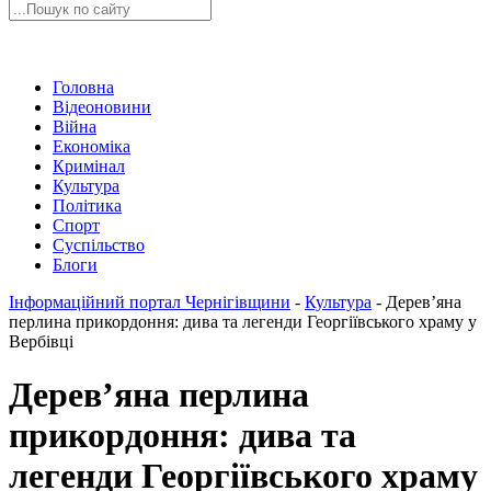
Головна
Відеоновини
Війна
Економіка
Кримінал
Культура
Політика
Спорт
Суспільство
Блоги
Інформаційний портал Чернігівщини
-
Культура
-
Дерев’яна
перлина прикордоння: дива та легенди Георгіївського храму у
Вербівці
Дерев’яна перлина
прикордоння: дива та
легенди Георгіївського храму