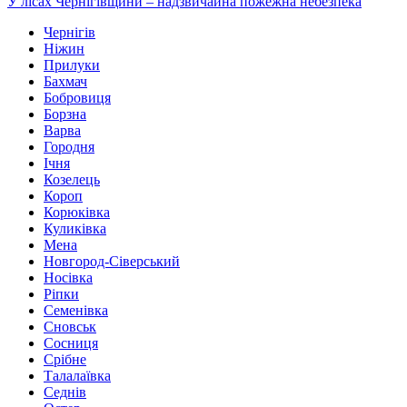
У лісах Чернігівщини – надзвичайна пожежна небезпека
Чернігів
Ніжин
Прилуки
Бахмач
Бобровиця
Борзна
Варва
Городня
Ічня
Козелець
Короп
Корюківка
Куликівка
Мена
Новгород-Сіверський
Носівка
Ріпки
Семенівка
Сновськ
Сосниця
Срібне
Талалаївка
Седнів