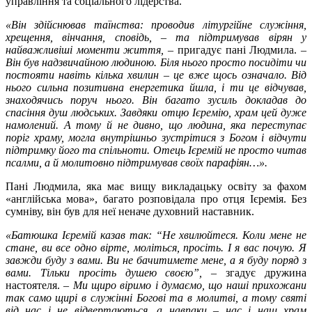
управління та соціального лідерства.
«Він здійснював таїнства: проводив літургійне служіння,
хрещення, вінчання, сповідь, – та підтримував вірян у
найважливіші моменти життя,
– пригадує пані Людмила. –
Він був надзвичайною людиною. Біля нього просто посидіти чи
постояти навіть кілька хвилин – це вже щось означало. Від
нього сильна позитивна енергетика йшла, і ти це відчував,
знаходячись поруч нього. Він багато зусиль докладав до
спасіння душ людських. Завдяки отцю Ієремію, храм цей дуже
намолений. А тому й не дивно, що людина, яка переступає
поріг храму, могла внутрішньо зустрітися з Богом і відчути
підтримку його та спільноти. Отець Ієремій не просто читав
псалми, а й молитовно підтримував своїх парафіян…».
Пані Людмила, яка має вищу викладацьку освіту за фахом
«англійська мова», багато розповідала про отця Ієремія. Без
сумніву, він був для неї неначе духовний наставник.
«Батюшка Ієремій казав так:
“
Не хвилюйтеся. Коли мене не
стане, ви все одно вірте, моліться, просіть. І я вас почую. Я
завжди буду з вами. Ви не бачитимете мене, а я буду поряд з
вами. Тільки просіть душею своєю”, –
згадує дружина
настоятеля.
– Ми щиро віримо і думаємо, що наші прихожани
так само щирі в служінні Богові та в молитві, а тому святі
від нас і не відвертаються, а навпаки – нас і наш храм