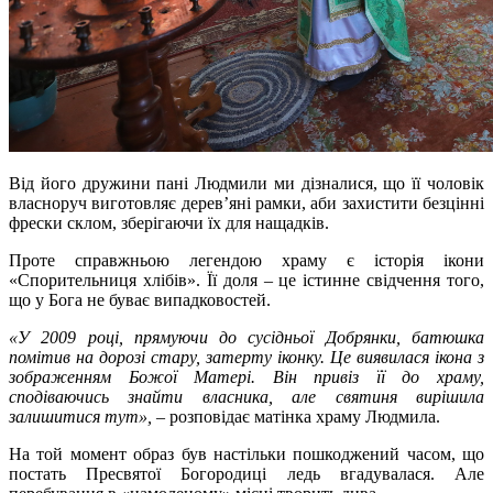
Від його дружини пані Людмили ми дізналися, що її чоловік
власноруч виготовляє дерев’яні рамки, аби захистити безцінні
фрески склом, зберігаючи їх для нащадків.
Проте справжньою легендою храму є історія ікони
«Спорительниця хлібів». Її доля – це істинне свідчення того,
що у Бога не буває випадковостей.
«У 2009 році, прямуючи до сусідньої Добрянки, батюшка
помітив на дорозі стару, затерту іконку. Це виявилася ікона з
зображенням Божої Матері. Він привіз її до храму,
сподіваючись знайти власника, але святиня вирішила
залишитися тут»,
– розповідає матінка храму Людмила.
На той момент образ був настільки пошкоджений часом, що
постать Пресвятої Богородиці ледь вгадувалася. Але