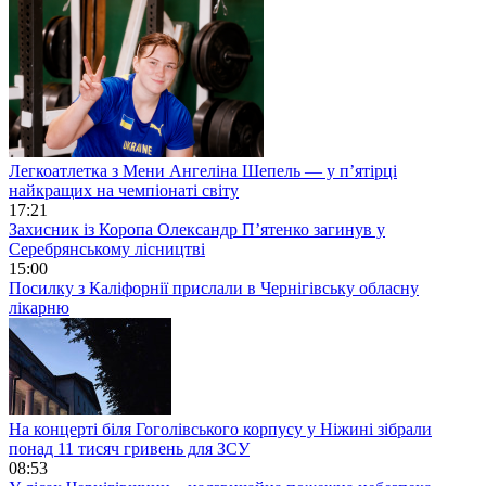
Легкоатлетка з Мени Ангеліна Шепель — у п’ятірці
найкращих на чемпіонаті світу
17:21
Захисник із Коропа Олександр П’ятенко загинув у
Серебрянському лісництві
15:00
Посилку з Каліфорнії прислали в Чернігівську обласну
лікарню
На концерті біля Гоголівського корпусу у Ніжині зібрали
понад 11 тисяч гривень для ЗСУ
08:53