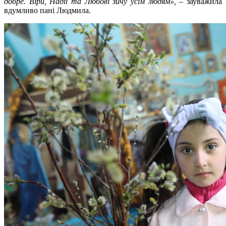
добре. Віри, Надії та Любові зичу усім людям», –
зауважила
вдумливо пані Людмила.