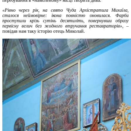
перебування в «намоленому» місці творить дива.
«Рівно через рік, на свято Чуда Архістратига Михаїла,
сталося неймовірне: ікона повністю оновилася. Фарби
проступили крізь сутінь десятиліть, повернувши образу
первісну велич без жодного втручання реставраторів»,
–
повідав нам таку історію отець Миколай.