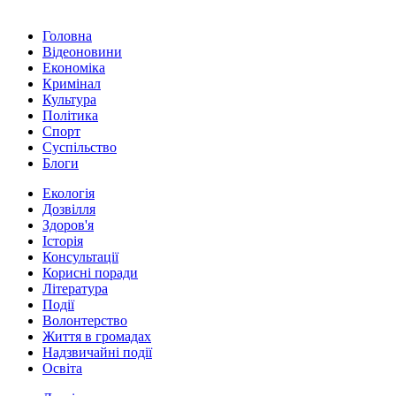
Головна
Відеоновини
Економіка
Кримінал
Культура
Політика
Спорт
Суспільство
Блоги
Екологія
Дозвілля
Здоров'я
Історія
Консультації
Корисні поради
Література
Події
Волонтерство
Життя в громадах
Надзвичайні події
Освіта