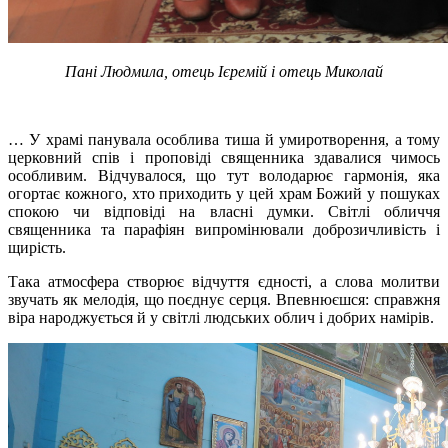
Пані Людмила, отець Ієремій і отець Миколай
… У храмі панувала особлива тиша й умиротворення, а тому
церковний спів і проповіді священника здавалися чимось
особливим. Відчувалося, що тут володарює гармонія, яка
огортає кожного, хто приходить у цей храм Божий у пошуках
спокою чи відповіді на власні думки. Світлі обличчя
священника та парафіян випромінювали доброзичливість і
щирість.
Така атмосфера створює відчуття єдності, а слова молитви
звучать як мелодія, що поєднує серця. Впевнюєшся: справжня
віра народжується й у світлі людських облич і добрих намірів.