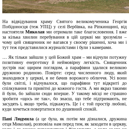
На відвідування храму Святого великомученика Георгія
Побідоносця (теж УПЦ) у селі Вербівка, на Ріпкинщині, від
настоятеля
Миколая
ми отримали таке благословення. І вже
за кілька хвилин перебування в цій церкві ми зрозуміли –
чому цей священник не вагався у своєму рішенні, хоча ми і
тут теж представилися журналістами і були з камерами.
… Як тільки зайшли у цей Божий храм – ми відчули потужну
позитивну енергетику й неймовірну легкість. Священник
зустрів нас щирим поглядом, а парафіяни здалися великою
дружною родиною. Повірте: серед численного люду, який
знаходився у церкві, я не бачив ворожого обличчя. Усі вони
були світлі, і відчувалося, що парафіяни тут відкриті до
спілкування та привітні до кожного гостя. А ми якраз такими
й були, бо зайшли сюди вперше. У такому місці не страшно
зробити «щось не так», бо знаєш, що тебе підтримають, не
засудять і, якщо треба, підкажуть. Це і є той простір любові,
куди хочеться повертатися по душевний спокій.
Пані Людмила
(а це була, як потім ми дізналися, дружина
отця Миколая), розповіла нам перед тим, як заходити в церкву,