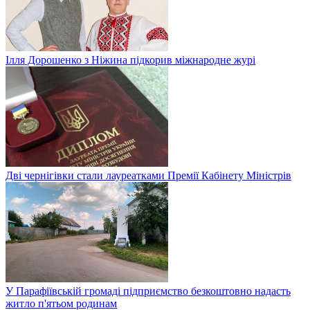
Ілля Дорошенко з Ніжина підкорив міжнародне журі
Дві чернігівки стали лауреатками Премії Кабінету Міністрів
У Парафіївській громаді підприємство безкоштовно надасть
житло п'ятьом родинам