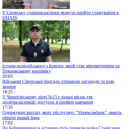
У Сновську старшокласники можуть пройти стажування в
ЦНАПі
Історія поліцейського з Коропа, який став мінометником на
Покровському напрямку
20:03
Військові Сіверської бригади отримали нагороди та нові
звання
18:25
У Чернігівському ліцеї №15 є вільні місця для
десятикласників: доступні 4 профілі навчання
17:35
Одержувачі виплат, яких обслуговує “Укрексімбанк”, мають
обрати інший банк
17:02
На Бобровиччині в останню путь провели воїна Станіслава