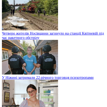
Четверо жителів Носівщини загинуло на станції Квітневій під
час ракетного обстрілу
У Ніжині затримали 22-річного торговця психотропами