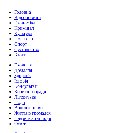
Головна
Відеоновини
Економіка
Кримінал
Культура
Політика
Спорт
Суспільство
Блоги
Екологія
Дозвілля
Здоров'я
Історія
Консультації
Корисні поради
Література
Події
Волонтерство
Життя в громадах
Надзвичайні події
Освіта