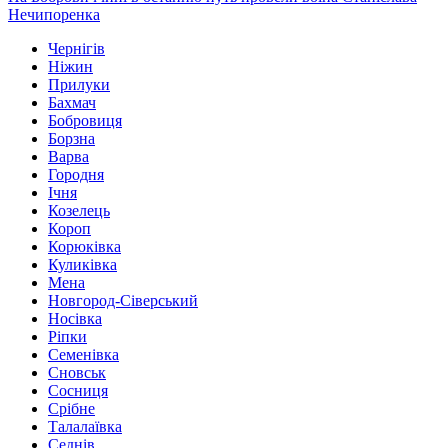
Нечипоренка
Чернігів
Ніжин
Прилуки
Бахмач
Бобровиця
Борзна
Варва
Городня
Ічня
Козелець
Короп
Корюківка
Куликівка
Мена
Новгород-Сіверський
Носівка
Ріпки
Семенівка
Сновськ
Сосниця
Срібне
Талалаївка
Седнів