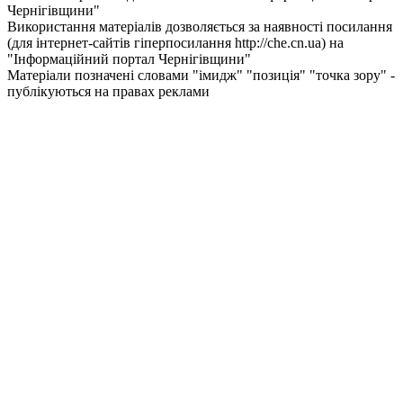
Чернiгiвщини"
Використання матеріалів дозволяється за наявності посилання
(для інтернет-сайтів гіперпосилання http://che.cn.ua) на
"Інформаційний портал Чернiгiвщини"
Матеріали позначені словами "імидж" "позиція" "точка зору" -
публікуються на правах реклами