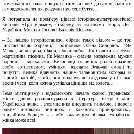
все: кохання і зрада, пошуки істини та шлях до самопізнання й
самовдосконалення, роздуми про сенс буття…
Я потрапила на прем’єру цікавої історико-культурологічної
вистави «Три відьми», створену за мотивами творів Лесі
Українки, Миколи Гоголя і Валерія Шевчука.
– За нашою інтерпретацією, образи трьох відьом – це три
іпостасі нашої України, – розповідає Олена Сидоріна. – Як
Мавка, вона щира, ніжна, вільнолюбна. Як Солоха – весела,
жартівлива, пісенна. Як Меланка – сильна, незалежна, мужня
борчиня з москалями. Виконавці головних ролей вразили
своїм артистизмом, умінням передати будь-які емоції та
почуття. Велика вдячність нашим талановитим акторам за
гарний настрій, який вони подарували глядачам у ці важкі
воєнні часи, коли кожна усмішка цінніша від золота…
Тема містицизму і відьомського начала кожної української
жінки доволі розповсюджена в літературі, театрі і кіно.
Українська жінка і зловмисника висушить ганьбою, і ворога
одним поглядом знищить, і коханого приворожить…
звичайним борщем – своїм класичним зіллям. Українська
жінка може все!