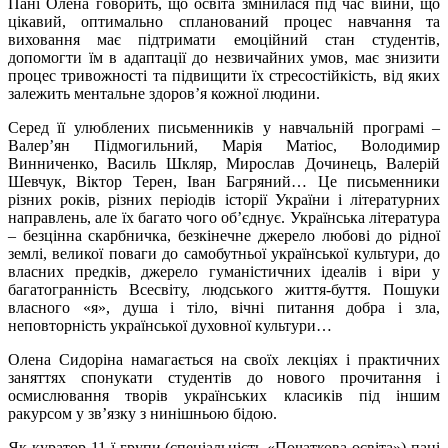
Пані Олена говорить, що освіта змінилася під час війни, що
цікавий, оптимально спланований процес навчання та
виховання має підтримати емоційний стан студентів,
допомогти їм в адаптації до незвичайних умов, має знизити
процес тривожності та підвищити їх стресостійкість, від яких
залежить ментальне здоров’я кожної людини.
Серед її улюблених письменників у навчальній програмі –
Валер’ян Підмогильний, Марія Матіос, Володимир
Винниченко, Василь Шкляр, Мирослав Дочинець, Валерій
Шевчук, Віктор Терен, Іван Багряний… Це письменники
різних років, різних періодів історії України і літературних
направлень, але їх багато чого об’єднує. Українська література
– безцінна скарбничка, безкінечне джерело любові до рідної
землі, великої поваги до самобутньої української культури, до
власних предків, джерело гуманістичних ідеалів і віри у
багатогранність Всесвіту, людського життя-буття. Пошуки
власного «я», душа і тіло, вічні питання добра і зла,
неповторність української духовної культури…
Олена Сидоріна намагається на своїх лекціях і практичних
заняттях спонукати студентів до нового прочитання і
осмислювання творів українських класиків під іншим
ракурсом у зв’язку з нинішньою бідою.
Як куратор 11-ї групи (спеціальність «Початкова освіта») пані