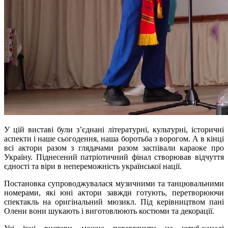
У цій виставі були з’єднані літературні, культурні, історичні
аспекти і наше сьогодення, наша боротьба з ворогом. А в кінці
всі актори разом з глядачами разом заспівали караоке про
Україну. Піднесений патріотичний фінал створював відчуття
єдності та віри в непереможність української нації.
Постановка супроводжувалася музичними та танцювальними
номерами, які юні актори завжди готують, перетворюючи
спектакль на оригінальний мюзикл. Під керівництвом пані
Олени вони шукають і виготовлюють костюми та декорації.