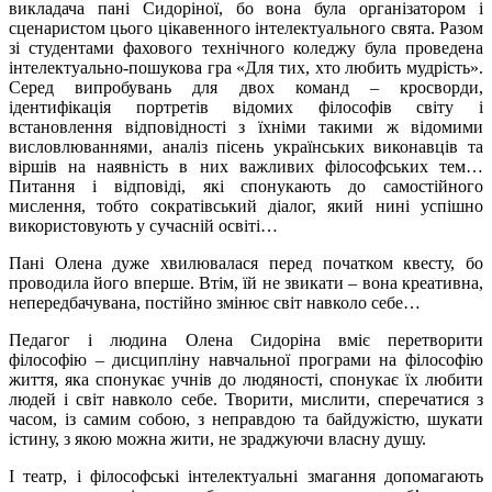
викладача пані Сидоріної, бо вона була організатором і
сценаристом цього цікавенного інтелектуального свята. Разом
зі студентами фахового технічного коледжу була проведена
інтелектуально-пошукова гра «Для тих, хто любить мудрість».
Серед випробувань для двох команд – кросворди,
ідентифікація портретів відомих філософів світу і
встановлення відповідності з їхніми такими ж відомими
висловлюваннями, аналіз пісень українських виконавців та
віршів на наявність в них важливих філософських тем…
Питання і відповіді, які спонукають до самостійного
мислення, тобто сократівський діалог, який нині успішно
використовують у сучасній освіті…
Пані Олена дуже хвилювалася перед початком квесту, бо
проводила його вперше. Втім, їй не звикати – вона креативна,
непередбачувана, постійно змінює світ навколо себе…
Педагог і людина Олена Сидоріна вміє перетворити
філософію – дисципліну навчальної програми на філософію
життя, яка спонукає учнів до людяності, спонукає їх любити
людей і світ навколо себе. Творити, мислити, сперечатися з
часом, із самим собою, з неправдою та байдужістю, шукати
істину, з якою можна жити, не зраджуючи власну душу.
І театр, і філософські інтелектуальні змагання допомагають