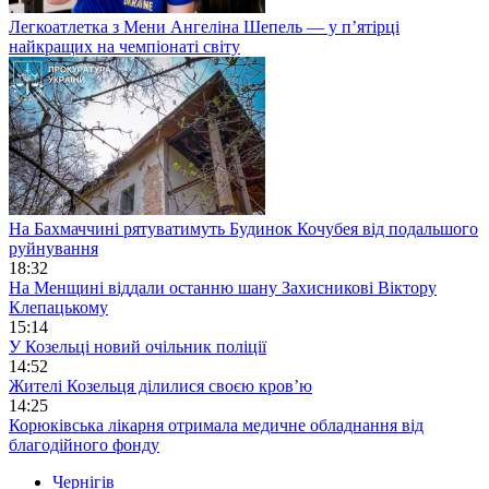
Легкоатлетка з Мени Ангеліна Шепель — у п’ятірці
найкращих на чемпіонаті світу
На Бахмаччині рятуватимуть Будинок Кочубея від подальшого
руйнування
18:32
На Менщині віддали останню шану Захисникові Віктору
Клепацькому
15:14
У Козельці новий очільник поліції
14:52
Жителі Козельця ділилися своєю кров’ю
14:25
Корюківська лікарня отримала медичне обладнання від
благодійного фонду
Чернігів