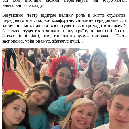
Усі їхні вистави можна переглянути на ютуб-каналі
навчального закладу.
Безумовно, театр відіграє велику роль в житті студентів:
передовсім він створює комфортне, спокійне середовище для
здобуття знань і життя всієї студентської громади в цілому. У
багатьох студентів захищати нашу країну пішли їхні брати,
батьки, інші рідні, тому тривожних думок вистачає… Театр
заспокоює, урівноважує, збагачує душі…