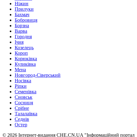
Ніжин
Прилуки
Бахмач
Бобровиця
Борзна
Варва
Городня
Ічня
Козелець
Короп
Корюківка
Куликівка
Мена
Новгород-Сіверський
Носівка
Ріпки
Семенівка
Сновськ
Сосниця
Срібне
Талалаївка
Седнів
Остер
© 2026 Інтернет-видання CHE.CN.UA "Інформаційний портал