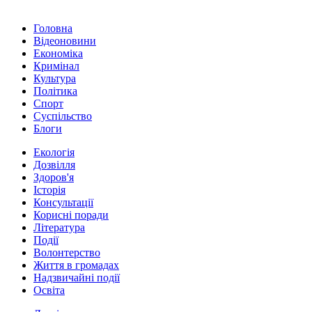
Головна
Відеоновини
Економіка
Кримінал
Культура
Політика
Спорт
Суспільство
Блоги
Екологія
Дозвілля
Здоров'я
Історія
Консультації
Корисні поради
Література
Події
Волонтерство
Життя в громадах
Надзвичайні події
Освіта