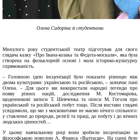
Олена Сидоріна зі студентами
Минулого року студентський театр підготував для свого
глядача казку «Про Івана-козака та Федота-москаля», яка була
створена на фольклорній основі і мала історико-культурну
спрямованість.
– Головною ідею інсценізації було показати різницю між
двома культурами: українською та російською, – зазначає пані
Олена. – Для цього ми використали народні легенди про
появу різних націй, дослідження М. Костомарова,
щоденникові записи Т. Шевченка та описи М. Гоголя про
український та російський побут тощо. Після вистави глядачі
усвідомили, що ми з московитами не маємо нічого спільного:
у ставленні до природи, релігії та праці, до побуту і до вічних
людських цінностей…
У цьому навчальному році вони зробили інсценізацію за
філософською новелою А. Франса «Валтасар». На сцені було