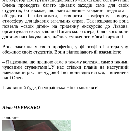
Олена проводить багато цікавих заходів саме для своїх
студентів, бо вважає, що найголовніше завдання педагога –
об’єднати і підтримати, створити комфортну творчу
атмосферу для цікавих загальних справ. Так нещодавно вона
повезла «своїх дітей» на триденну екскурсію до Львова,
організувала екскурсію до Циганського озера, біля якого вони
досхочу наспілкувалися, наїлися смаженого м’яса і картоплі…
Вона закохана у свою професію, у філософію і літературу,
обожнює своїх студентів. Вони відповідають їй взаємністю.
– Я щаслива, що працюю саме в такому коледжі, саме з такими
чудовими студентами!..У нас стільки планів на наступний
навчальний рік, і це чудово! І всі вони здійсняться, – впевнена
пані Олена.
І так воно й буде, бо українська жінка може все!
Лілія ЧЕРНЕНКО
головне