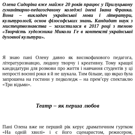
Олена Сидоріна вже майже 20 років працює у Прилуцькому
гуманітарно-педагогічному коледжі імені Івана Франка.
Вона – викладач української мови і літератури,
культурології, основ філософських знань. Кандидат наук з
мистецтвознавства – захистилася в 2017 році з темою
«Творчість художника Миколи Ге в контексті української
духовної культури».
Я знаю пані Олену давно як високофахового педагога,
літературознавцю, людину творчу і креативну. Тому кращої
кандидатури для розмови про життя і навчання студентів у ці
непрості воєнні роки я й не шукала. Тим більше, що якраз була
запрошена на гостини у педколедж – на прем’єру спектаклю
«Три відьми».
Театр – як перша любов
Пані Олена вже не перший рік керує драматичним гуртком
«На одній хвилі» і є його сценаристом, режисером,