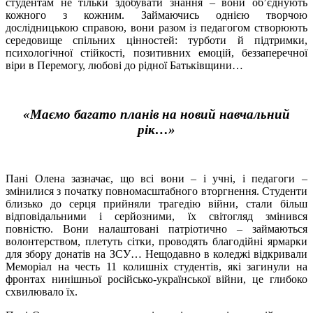
студентам не тільки здобувати знання – вони об’єднують
кожного з кожним. Займаючись однією творчою
дослідницькою справою, вони разом із педагогом створюють
середовище спільних цінностей: турботи й підтримки,
психологічної стійкості, позитивних емоцій, беззаперечної
віри в Перемогу, любові до рідної Батьківщини…
«Маємо багато планів на новий навчальний
рік…»
Пані Олена зазначає, що всі вони – і учні, і педагоги –
змінилися з початку повномасштабного вторгнення. Студенти
близько до серця прийняли трагедію війни, стали більш
відповідальними і серйозними, їх світогляд змінився
повністю. Вони налаштовані патріотично – займаються
волонтерством, плетуть сітки, проводять благодійні ярмарки
для збору донатів на ЗСУ… Нещодавно в коледжі відкривали
Меморіал на честь 11 колишніх студентів, які загинули на
фронтах нинішньої російсько-української війни, це глибоко
схвилювало їх.