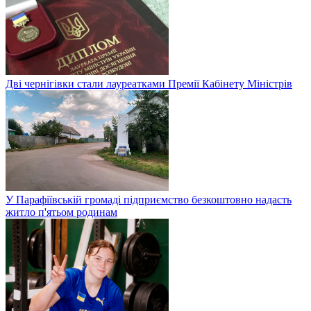
Дві чернігівки стали лауреатками Премії Кабінету Міністрів
У Парафіївській громаді підприємство безкоштовно надасть
житло п'ятьом родинам