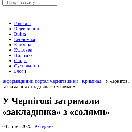
Головна
Відеоновини
Війна
Економіка
Кримінал
Культура
Політика
Спорт
Суспільство
Блоги
Інформаційний портал Чернігівщини
-
Кримінал
-
У Чернігові
затримали «закладника» з «солями»
У Чернігові затримали
«закладника» з «солями»
03 липня 2026 |
Катерина