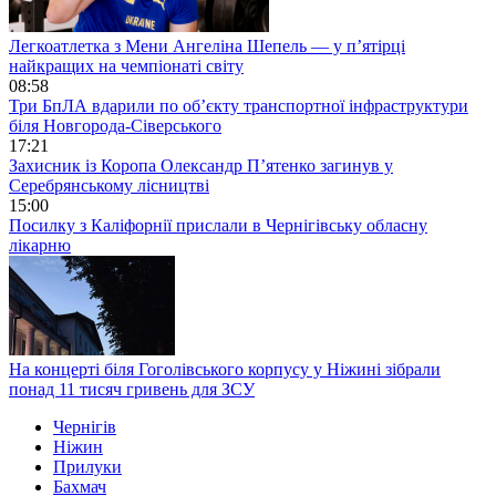
Легкоатлетка з Мени Ангеліна Шепель — у п’ятірці
найкращих на чемпіонаті світу
08:58
Три БпЛА вдарили по об’єкту транспортної інфраструктури
біля Новгорода-Сіверського
17:21
Захисник із Коропа Олександр П’ятенко загинув у
Серебрянському лісництві
15:00
Посилку з Каліфорнії прислали в Чернігівську обласну
лікарню
На концерті біля Гоголівського корпусу у Ніжині зібрали
понад 11 тисяч гривень для ЗСУ
Чернігів
Ніжин
Прилуки
Бахмач