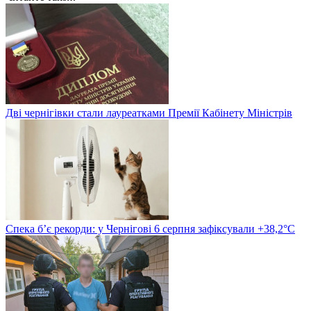
Дві чернігівки стали лауреатками Премії Кабінету Міністрів
Спека б’є рекорди: у Чернігові 6 серпня зафіксували +38,2°С