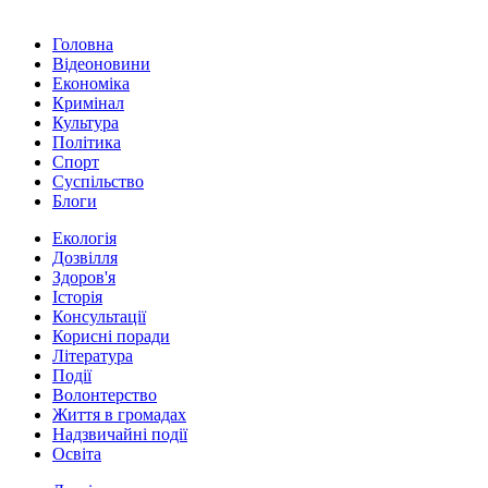
Головна
Відеоновини
Економіка
Кримінал
Культура
Політика
Спорт
Суспільство
Блоги
Екологія
Дозвілля
Здоров'я
Історія
Консультації
Корисні поради
Література
Події
Волонтерство
Життя в громадах
Надзвичайні події
Освіта