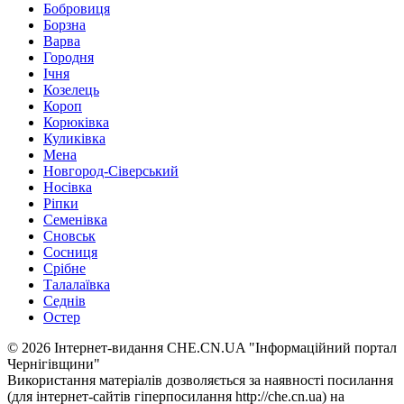
Бобровиця
Борзна
Варва
Городня
Ічня
Козелець
Короп
Корюківка
Куликівка
Мена
Новгород-Сіверський
Носівка
Ріпки
Семенівка
Сновськ
Сосниця
Срібне
Талалаївка
Седнів
Остер
© 2026 Інтернет-видання CHE.CN.UA "Інформаційний портал
Чернiгiвщини"
Використання матеріалів дозволяється за наявності посилання
(для інтернет-сайтів гіперпосилання http://che.cn.ua) на