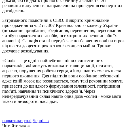
докази, які свідчать про його злочинну діяльність. Усі
речовини вилучено та направлено на проведення експертних
досліджень.
Затриманого помістили в СІЗО. Відкрито кримінальне
провадження за ч. 2 ст. 307 Кримінального кодексу України
(незаконне придбання, зберігання, перевезення, пересилання
чи збут наркотичних засобів, психотропних речовин або їх
аналогів). Санкція статті передбачає позбавлення волі на строк
від шести до десяти років з конфіскацією майна. Триває
досудове розслідування.
«Солі» — це одні з найнебезпечніших синтетичних
наркотиків, які можуть викликати галюцинації, психози,
агресію, порушення роботи серця, а іноді навіть смерть після
першого вживання. Для підлітків вони особливо небезпечні,
адже їхній мозок ще розвивається, тому такі речовини можуть
призвести до швидкого формування залежності, погіршення
пам’яті, навчання та психічного здоров’я. Через
непередбачуваний склад навіть одна доза «солей» може мати
тяжкі й незворотні наслідки.
наркотики
солі
Чернігів
Читайте також