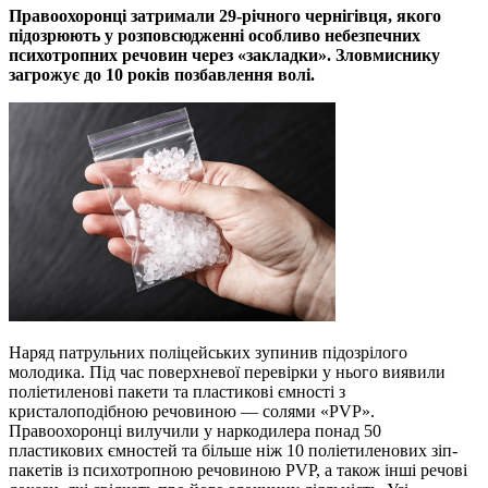
Правоохоронці затримали 29-річного чернігівця, якого
підозрюють у розповсюдженні особливо небезпечних
психотропних речовин через «закладки». Зловмиснику
загрожує до 10 років позбавлення волі.
Наряд патрульних поліцейських зупинив підозрілого
молодика. Під час поверхневої перевірки у нього виявили
поліетиленові пакети та пластикові ємності з
кристалоподібною речовиною — солями «PVP».
Правоохоронці вилучили у наркодилера понад 50
пластикових ємностей та більше ніж 10 поліетиленових зіп-
пакетів із психотропною речовиною PVP, а також інші речові