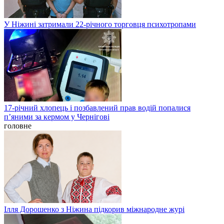
У Ніжині затримали 22-річного торговця психотропами
17-річний хлопець і позбавлений прав водій попалися
п’яними за кермом у Чернігові
головне
Ілля Дорошенко з Ніжина підкорив міжнародне журі