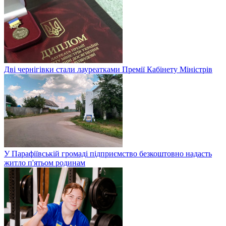
Дві чернігівки стали лауреатками Премії Кабінету Міністрів
У Парафіївській громаді підприємство безкоштовно надасть
житло п'ятьом родинам