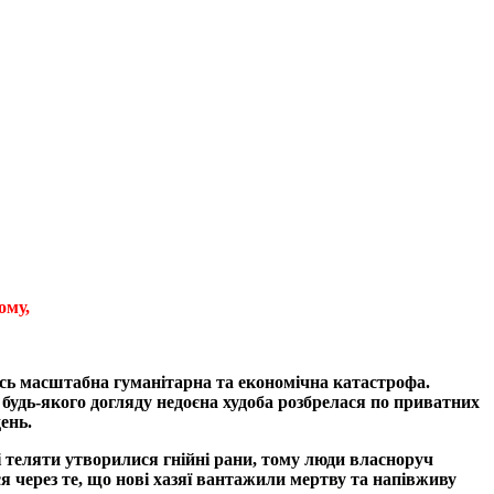
ому,
сь масштабна гуманітарна та економічна катастрофа.
ь будь-якого догляду недоєна худоба розбрелася по приватних
ень.
лі теляти утворилися гнійні рани, тому люди власноруч
 через те, що нові хазяї вантажили мертву та напівживу