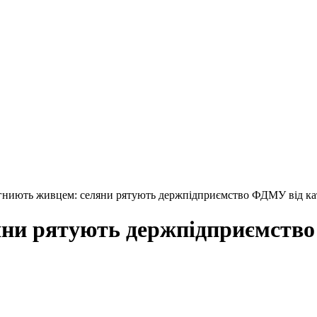
гниють живцем: селяни рятують держпідприємство ФДМУ від ка
яни рятують держпідприємств