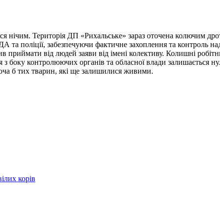
ься нічим. Територія ДП «Рихальське» зараз оточена колючим дро
ОДА та поліції, забезпечуючи фактичне захоплення та контроль 
в приймати від людей заяви від імені колективу. Колишні робітн
ія з боку контролюючих органів та обласної влади залишається н
оча б тих тварин, які ще залишилися живими.
ілих корів