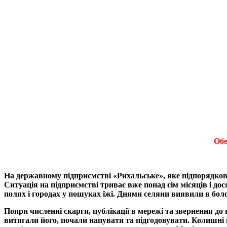
Обе
На державному підприємстві «Рихальське», яке підпорядко
Ситуація на підприємстві триває вже понад сім місяців і дос
полях і городах у пошуках їжі. Днями селяни виявили в бол
Попри численні скарги, публікації в мережі та звернення до
витягали його, почали напувати та підгодовувати. Колишні 