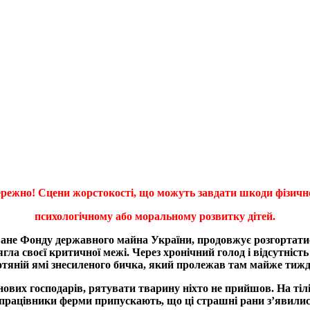
режно! Сцени жорстокості, що можуть завдати шкоди фізичн
психологічному або моральному розвитку дітей.
ване Фонду державного майна України, продовжує розгортати
ягла своєї критичної межі. Через хронічний голод і відсутніст
отяній ямі знесиленого бичка, який пролежав там майже тижд
 нових господарів, рятувати тварину ніхто не прийшов. На ті
працівники ферми припускають, що ці страшні рани з’явилися