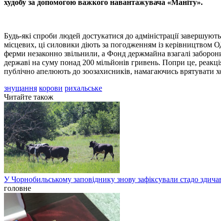
худобу за допомогою важкого навантажувача «Маніту».
Будь-які спроби людей достукатися до адміністрації завершуют
місцевих, ці силовики діють за погодженням із керівництвом 
ферми незаконно звільнили, а Фонд держмайна взагалі заборони
державі на суму понад 200 мільйонів гривень. Попри це, реакц
публічно апелюють до зоозахисників, намагаючись врятувати х
знущання
корови
рихальське
Читайте також
У Чорнобильському заповіднику знову зафіксували стадо здичав
головне