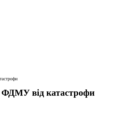
тастрофи
о ФДМУ від катастрофи