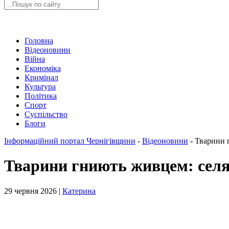
Головна
Відеоновини
Війна
Економіка
Кримінал
Культура
Політика
Спорт
Суспільство
Блоги
Інформаційний портал Чернігівщини
-
Відеоновини
-
Тварини 
Тварини гниють живцем: сел
29 червня 2026 |
Катерина