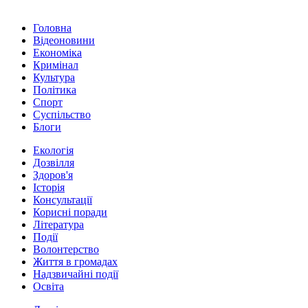
Головна
Відеоновини
Економіка
Кримінал
Культура
Політика
Спорт
Суспільство
Блоги
Екологія
Дозвілля
Здоров'я
Історія
Консультації
Корисні поради
Література
Події
Волонтерство
Життя в громадах
Надзвичайні події
Освіта