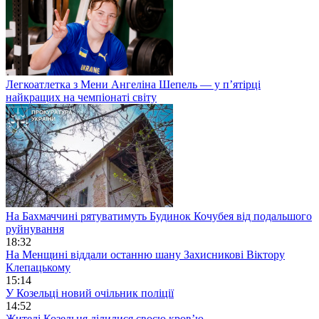
Легкоатлетка з Мени Ангеліна Шепель — у п’ятірці
найкращих на чемпіонаті світу
На Бахмаччині рятуватимуть Будинок Кочубея від подальшого
руйнування
18:32
На Менщині віддали останню шану Захисникові Віктору
Клепацькому
15:14
У Козельці новий очільник поліції
14:52
Жителі Козельця ділилися своєю кров’ю