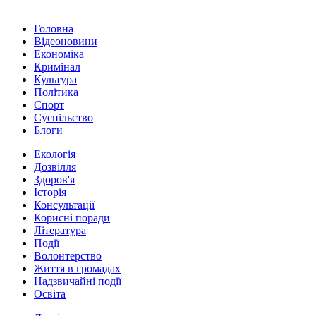
Головна
Відеоновини
Економіка
Кримінал
Культура
Політика
Спорт
Суспільство
Блоги
Екологія
Дозвілля
Здоров'я
Історія
Консультації
Корисні поради
Література
Події
Волонтерство
Життя в громадах
Надзвичайні події
Освіта