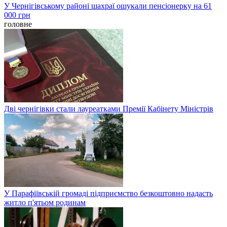
У Чернігівському районі шахраї ошукали пенсіонерку на 61
000 грн
головне
Дві чернігівки стали лауреатками Премії Кабінету Міністрів
У Парафіївській громаді підприємство безкоштовно надасть
житло п'ятьом родинам