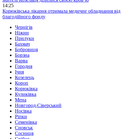
14:25
Корюківська лікарня отримала медичне обладнання від
благодійного фонду
Чернігів
Ніжин
Прилуки
Бахмач
Бобровиця
Борзна
Варва
Городня
Ічня
Козелець
Короп
Корюківка
Куликівка
Мена
Новгород-Сіверський
Носівка
Ріпки
Семенівка
Сновськ
Сосниця
Срібне