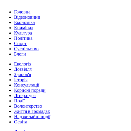
Головна
Відеоновини
Економіка
Кримінал
Культура
Політика
Спорт
Суспільство
Блоги
Екологія
Дозвілля
Здоров'я
Історія
Консультації
Корисні поради
Література
Події
Волонтерство
Життя в громадах
Надзвичайні події
Освіта