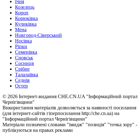
Ічня
Козелець
Короп
Корюківка
Куликівка
Мена
Новгород-Сіверський
Носівка
Ріпки
Семенівка
Сновськ
Сосниця
Срібне
Талалаївка
Седнів
Остер
© 2026 Інтернет-видання CHE.CN.UA "Інформаційний портал
Чернiгiвщини"
Використання матеріалів дозволяється за наявності посилання
(для інтернет-сайтів гіперпосилання http://che.cn.ua) на
"Інформаційний портал Чернiгiвщини"
Матеріали позначені словами "імидж" "позиція" "точка зору" -
публікуються на правах реклами