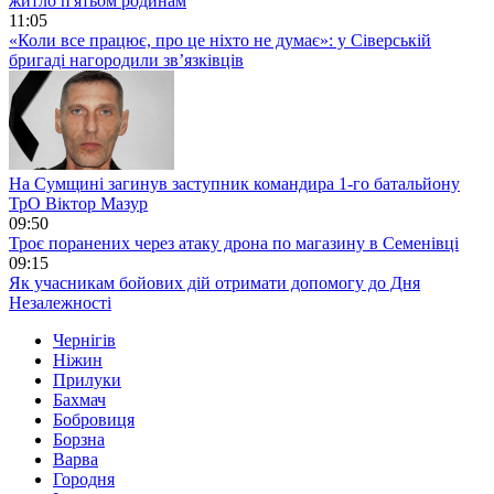
житло п'ятьом родинам
11:05
«Коли все працює, про це ніхто не думає»: у Сіверській
бригаді нагородили зв’язківців
На Сумщині загинув заступник командира 1-го батальйону
ТрО Віктор Мазур
09:50
Троє поранених через атаку дрона по магазину в Семенівці
09:15
Як учасникам бойових дій отримати допомогу до Дня
Незалежності
Чернігів
Ніжин
Прилуки
Бахмач
Бобровиця
Борзна
Варва
Городня