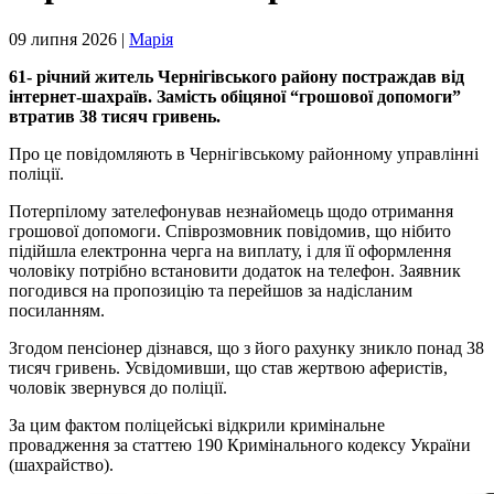
09 липня 2026 |
Марія
61-
річний житель Чернігівського району постраждав від
інтернет-шахраїв. Замість обіцяної “грошової допомоги”
втратив 38 тисяч гривень.
Про це повідомляють в Чернігівському районному управлінні
поліції.
Потерпілому зателефонував незнайомець щодо отримання
грошової допомоги. Співрозмовник повідомив, що нібито
підійшла електронна черга на виплату, і для її оформлення
чоловіку потрібно встановити додаток на телефон. Заявник
погодився на пропозицію та перейшов за надісланим
посиланням.
Згодом пенсіонер дізнався, що з його рахунку зникло понад 38
тисяч гривень. Усвідомивши, що став жертвою аферистів,
чоловік звернувся до поліції.
За цим фактом поліцейські відкрили кримінальне
провадження за статтею 190 Кримінального кодексу України
(шахрайство).