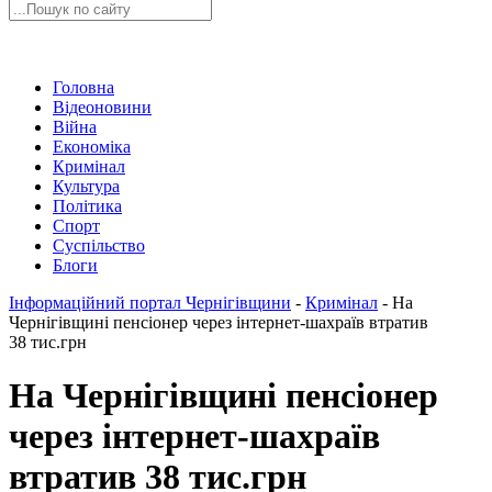
Головна
Відеоновини
Війна
Економіка
Кримінал
Культура
Політика
Спорт
Суспільство
Блоги
Інформаційний портал Чернігівщини
-
Кримінал
-
На
Чернігівщині пенсіонер через інтернет-шахраїв втратив
38 тис.грн
На Чернігівщині пенсіонер
через інтернет-шахраїв
втратив 38 тис.грн