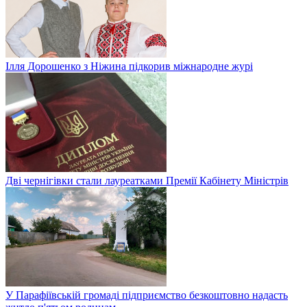
Ілля Дорошенко з Ніжина підкорив міжнародне журі
Дві чернігівки стали лауреатками Премії Кабінету Міністрів
У Парафіївській громаді підприємство безкоштовно надасть