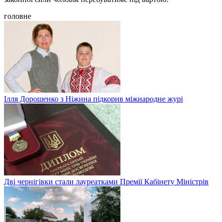
головне
Ілля Дорошенко з Ніжина підкорив міжнародне журі
Дві чернігівки стали лауреатками Премії Кабінету Міністрів