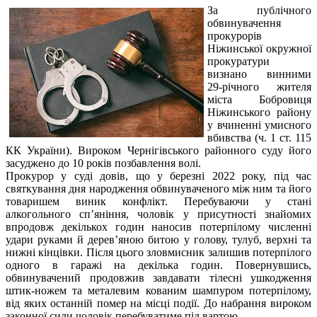
За публічного
обвинувачення
прокурорів
Ніжинської окружної
прокуратури
визнано винними
29-річного жителя
міста Бобровиця
Ніжинського району
у вчиненні умисного
вбивства (ч. 1 ст. 115
КК України). Вироком Чернігівського районного суду його
засуджено до 10 років позбавлення волі.
Прокурор у суді довів, що у березні 2022 року, під час
святкування дня народження обвинуваченого між ним та його
товаришем виник конфлікт. Перебуваючи у стані
алкогольного сп’яніння, чоловік у присутності знайомих
впродовж декількох годин наносив потерпілому численні
удари руками й дерев’яною битою у голову, тулуб, верхні та
нижні кінцівки. Після цього зловмисник залишив потерпілого
одного в гаражі на декілька годин. Повернувшись,
обвинувачений продовжив завдавати тілесні ушкодження
штик-ножем та металевим кованим шампуром потерпілому,
від яких останній помер на місці події. До набрання вироком
законної сили чоловік перебуватиме під вартою.