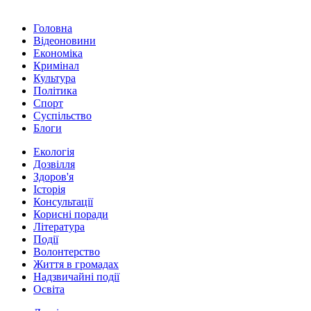
Головна
Відеоновини
Економіка
Кримінал
Культура
Політика
Спорт
Суспільство
Блоги
Екологія
Дозвілля
Здоров'я
Історія
Консультації
Корисні поради
Література
Події
Волонтерство
Життя в громадах
Надзвичайні події
Освіта