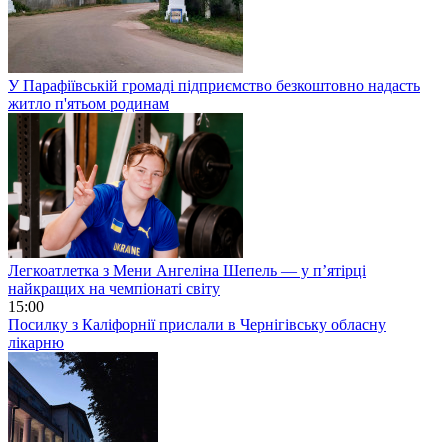
У Парафіївській громаді підприємство безкоштовно надасть
житло п'ятьом родинам
Легкоатлетка з Мени Ангеліна Шепель — у п’ятірці
найкращих на чемпіонаті світу
15:00
Посилку з Каліфорнії прислали в Чернігівську обласну
лікарню