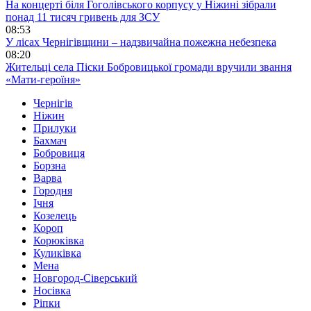
На концерті біля Гоголівського корпусу у Ніжині зібрали
понад 11 тисяч гривень для ЗСУ
08:53
У лісах Чернігівщини – надзвичайна пожежна небезпека
08:20
Жительці села Піски Бобровицької громади вручили звання
«Мати-героїня»
Чернігів
Ніжин
Прилуки
Бахмач
Бобровиця
Борзна
Варва
Городня
Ічня
Козелець
Короп
Корюківка
Куликівка
Мена
Новгород-Сіверський
Носівка
Ріпки