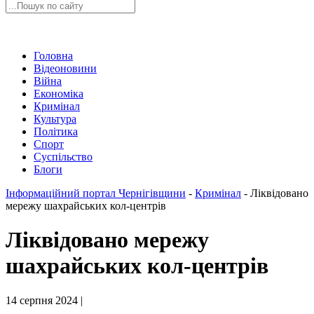
Головна
Відеоновини
Війна
Економіка
Кримінал
Культура
Політика
Спорт
Суспільство
Блоги
Інформаційний портал Чернігівщини
-
Кримінал
-
Ліквідовано
мережу шахрайських кол-центрів
Ліквідовано мережу
шахрайських кол-центрів
14 серпня 2024 |