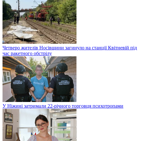
Четверо жителів Носівщини загинуло на станції Квітневій під
час ракетного обстрілу
У Ніжині затримали 22-річного торговця психотропами