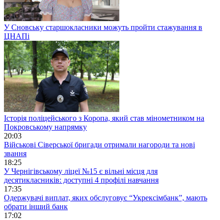
У Сновську старшокласники можуть пройти стажування в
ЦНАПі
Історія поліцейського з Коропа, який став мінометником на
Покровському напрямку
20:03
Військові Сіверської бригади отримали нагороди та нові
звання
18:25
У Чернігівському ліцеї №15 є вільні місця для
десятикласників: доступні 4 профілі навчання
17:35
Одержувачі виплат, яких обслуговує “Укрексімбанк”, мають
обрати інший банк
17:02