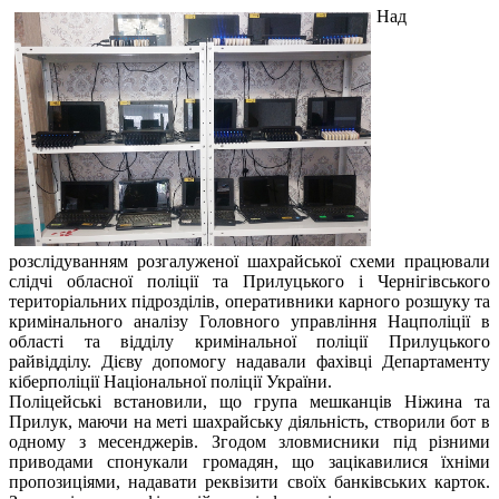
Над
розслідуванням розгалуженої шахрайської схеми працювали
слідчі обласної поліції та Прилуцького і Чернігівського
територіальних підрозділів, оперативники карного розшуку та
кримінального аналізу Головного управління Нацполіції в
області та відділу кримінальної поліції Прилуцького
райвідділу. Дієву допомогу надавали фахівці Департаменту
кіберполіції Національної поліції України.
Поліцейські встановили, що група мешканців Ніжина та
Прилук, маючи на меті шахрайську діяльність, створили бот в
одному з месенджерів. Згодом зловмисники під різними
приводами спонукали громадян, що зацікавилися їхніми
пропозиціями, надавати реквізити своїх банківських карток.