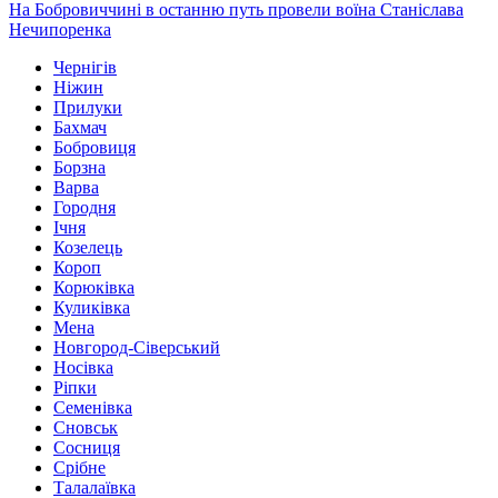
На Бобровиччині в останню путь провели воїна Станіслава
Нечипоренка
Чернігів
Ніжин
Прилуки
Бахмач
Бобровиця
Борзна
Варва
Городня
Ічня
Козелець
Короп
Корюківка
Куликівка
Мена
Новгород-Сіверський
Носівка
Ріпки
Семенівка
Сновськ
Сосниця
Срібне
Талалаївка