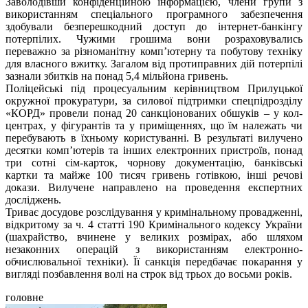
Заволодівши конфіденційною інформацією, члени групи з
використанням спеціального програмного забезпечення
здобували безперешкодний доступ до інтернет-банкінгу
потерпілих. Чужими грошима вони розраховувались
переважно за різноманітну комп’ютерну та побутову техніку
для власного вжитку. Загалом від протиправних дій потерпілі
зазнали збитків на понад 5,4 мільйона гривень.
Поліцейські під процесуальним керівництвом Прилуцької
окружної прокуратури, за силової підтримки спецпідрозділу
«КОРД» провели понад 20 санкціонованих обшуків – у кол-
центрах, у фігурантів та у приміщеннях, що їм належать чи
перебувають в їхньому користуванні. В результаті вилучено
десятки комп’ютерів та інших електронних пристроїв, понад
три сотні сім-карток, чорнову документацію, банківські
картки та майже 100 тисяч гривень готівкою, інші речові
докази. Вилучене направлено на проведення експертних
досліджень.
Триває досудове розслідування у кримінальному провадженні,
відкритому за ч. 4 статті 190 Кримінального кодексу України
(шахрайство, вчинене у великих розмірах, або шляхом
незаконних операцій з використанням електронно-
обчислювальної техніки). Її санкція передбачає покарання у
вигляді позбавлення волі на строк від трьох до восьми років.
головне