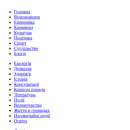
Головна
Відеоновини
Економіка
Кримінал
Культура
Політика
Спорт
Суспільство
Блоги
Екологія
Дозвілля
Здоров'я
Історія
Консультації
Корисні поради
Література
Події
Волонтерство
Життя в громадах
Надзвичайні події
Освіта