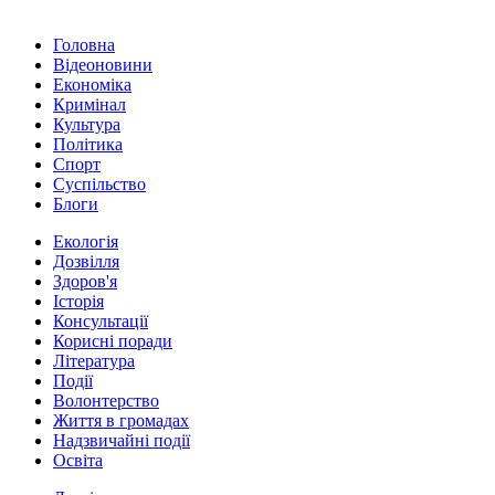
Головна
Відеоновини
Економіка
Кримінал
Культура
Політика
Спорт
Суспільство
Блоги
Екологія
Дозвілля
Здоров'я
Історія
Консультації
Корисні поради
Література
Події
Волонтерство
Життя в громадах
Надзвичайні події
Освіта