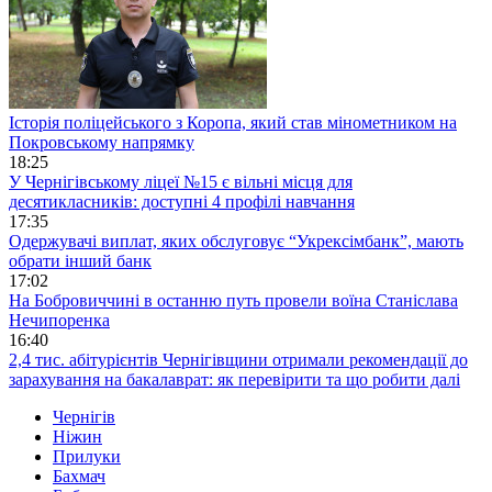
Історія поліцейського з Коропа, який став мінометником на
Покровському напрямку
18:25
У Чернігівському ліцеї №15 є вільні місця для
десятикласників: доступні 4 профілі навчання
17:35
Одержувачі виплат, яких обслуговує “Укрексімбанк”, мають
обрати інший банк
17:02
На Бобровиччині в останню путь провели воїна Станіслава
Нечипоренка
16:40
2,4 тис. абітурієнтів Чернігівщини отримали рекомендації до
зарахування на бакалаврат: як перевірити та що робити далі
Чернігів
Ніжин
Прилуки
Бахмач