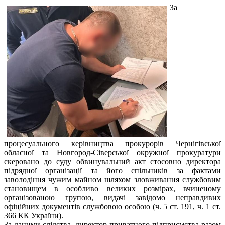
За
процесуального керівництва прокурорів Чернігівської
обласної та Новгород-Сіверської окружної прокуратури
скеровано до суду обвинувальний акт стосовно директора
підрядної організації та його спільників за фактами
заволодіння чужим майном шляхом зловживання службовим
становищем в особливо великих розмірах, вчиненому
організованою групою, видачі завідомо неправдивих
офіційних документів службовою особою (ч. 5 ст. 191, ч. 1 ст.
366 КК України).
За даними слідства, директор приватного підприємства разом