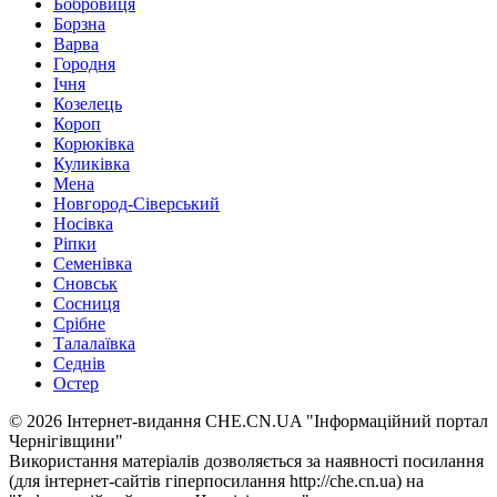
Бобровиця
Борзна
Варва
Городня
Ічня
Козелець
Короп
Корюківка
Куликівка
Мена
Новгород-Сіверський
Носівка
Ріпки
Семенівка
Сновськ
Сосниця
Срібне
Талалаївка
Седнів
Остер
© 2026 Інтернет-видання CHE.CN.UA "Інформаційний портал
Чернiгiвщини"
Використання матеріалів дозволяється за наявності посилання
(для інтернет-сайтів гіперпосилання http://che.cn.ua) на