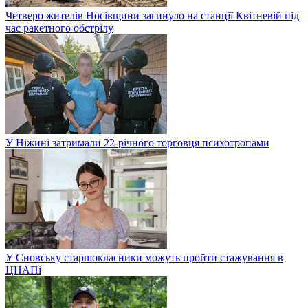
Четверо жителів Носівщини загинуло на станції Квітневій під
час ракетного обстрілу
У Ніжині затримали 22-річного торговця психотропами
У Сновську старшокласники можуть пройти стажування в
ЦНАПі