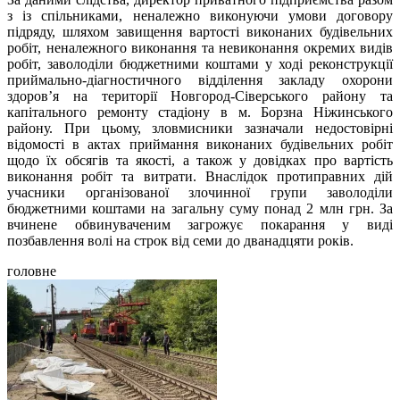
з із спільниками, неналежно виконуючи умови договору
підряду, шляхом завищення вартості виконаних будівельних
робіт, неналежного виконання та невиконання окремих видів
робіт, заволоділи бюджетними коштами у ході реконструкції
приймально-діагностичного відділення закладу охорони
здоровʼя на території Новгород-Сіверського району та
капітального ремонту стадіону в м. Борзна Ніжинського
району. При цьому, зловмисники зазначали недостовірні
відомості в актах приймання виконаних будівельних робіт
щодо їх обсягів та якості, а також у довідках про вартість
виконання робіт та витрати. Внаслідок протиправних дій
учасники організованої злочинної групи заволоділи
бюджетними коштами на загальну суму понад 2 млн грн. За
вчинене обвинуваченим загрожує покарання у виді
позбавлення волі на строк від семи до дванадцяти років.
головне