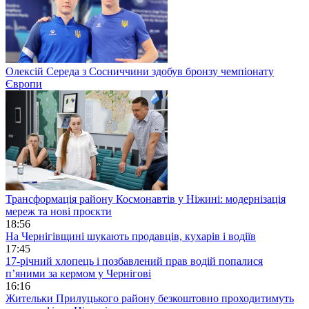
Олексій Середа з Сосниччини здобув бронзу чемпіонату
Європи
Трансформація району Космонавтів у Ніжині: модернізація
мереж та нові проєкти
18:56
На Чернігівщині шукають продавців, кухарів і водіїв
17:45
17-річний хлопець і позбавлений прав водій попалися
п’яними за кермом у Чернігові
16:16
Жительки Прилуцького району безкоштовно проходитимуть