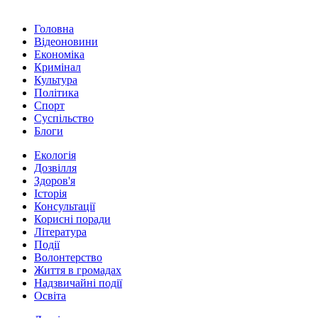
Головна
Відеоновини
Економіка
Кримінал
Культура
Політика
Спорт
Суспільство
Блоги
Екологія
Дозвілля
Здоров'я
Історія
Консультації
Корисні поради
Література
Події
Волонтерство
Життя в громадах
Надзвичайні події
Освіта