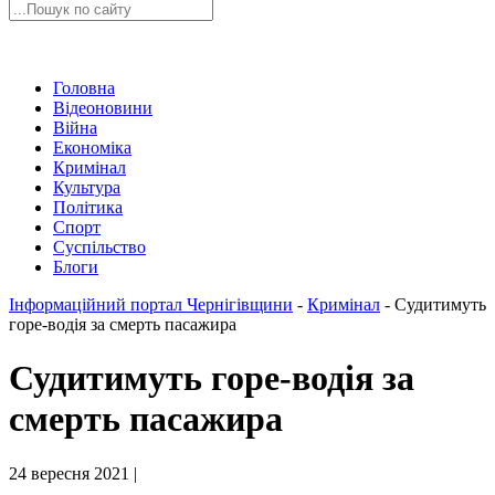
Головна
Відеоновини
Війна
Економіка
Кримінал
Культура
Політика
Спорт
Суспільство
Блоги
Інформаційний портал Чернігівщини
-
Кримінал
-
Судитимуть
горе-водія за смерть пасажира
Судитимуть горе-водія за
смерть пасажира
24 вересня 2021 |