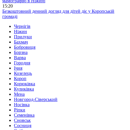
мамографію в Ніжині
15:20
Безкоштовний денний догляд для дітей діє у Коропській
громаді
Чернігів
Ніжин
Прилуки
Бахмач
Бобровиця
Борзна
Варва
Городня
Ічня
Козелець
Короп
Корюківка
Куликівка
Мена
Новгород-Сіверський
Носівка
Ріпки
Семенівка
Сновськ
Сосниця