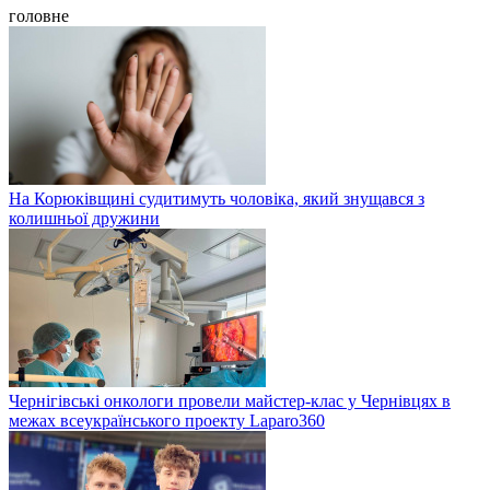
головне
На Корюківщині судитимуть чоловіка, який знущався з
колишньої дружини
Чернігівські онкологи провели майстер-клас у Чернівцях в
межах всеукраїнського проекту Laparo360