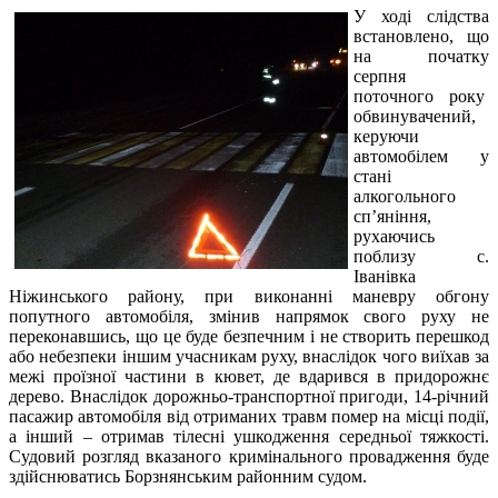
У ході слідства
встановлено, що
на початку
серпня
поточного року
обвинувачений,
керуючи
автомобілем у
стані
алкогольного
сп’яніння,
рухаючись
поблизу с.
Іванівка
Ніжинського району, при виконанні маневру обгону
попутного автомобіля, змінив напрямок свого руху не
переконавшись, що це буде безпечним і не створить перешкод
або небезпеки іншим учасникам руху, внаслідок чого виїхав за
межі проїзної частини в кювет, де вдарився в придорожнє
дерево. Внаслідок дорожньо-транспортної пригоди, 14-річний
пасажир автомобіля від отриманих травм помер на місці події,
а інший – отримав тілесні ушкодження середньої тяжкості.
Судовий розгляд вказаного кримінального провадження буде
здійснюватись Борзнянським районним судом.