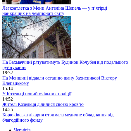
Легкоатлетка з Мени Ангеліна Шепель — у п’ятірці
найкращих на чемпіонаті світу
На Бахмаччині рятуватимуть Будинок Кочубея від подальшого
руйнування
18:32
На Менщині віддали останню шану Захисникові Віктору
Клепацькому
15:14
У Козельці новий очільник поліції
14:52
Жителі Козельця ділилися своєю кров’ю
14:25
Корюківська лікарня отримала медичне обладнання від
благодійного фонду
Чернігів