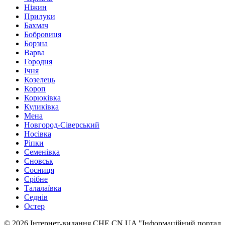
Ніжин
Прилуки
Бахмач
Бобровиця
Борзна
Варва
Городня
Ічня
Козелець
Короп
Корюківка
Куликівка
Мена
Новгород-Сіверський
Носівка
Ріпки
Семенівка
Сновськ
Сосниця
Срібне
Талалаївка
Седнів
Остер
© 2026 Інтернет-видання CHE.CN.UA "Інформаційний портал