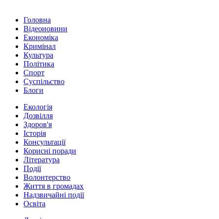
Головна
Відеоновини
Економіка
Кримінал
Культура
Політика
Спорт
Суспільство
Блоги
Екологія
Дозвілля
Здоров'я
Історія
Консультації
Корисні поради
Література
Події
Волонтерство
Життя в громадах
Надзвичайні події
Освіта