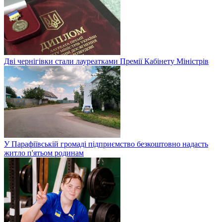
Дві чернігівки стали лауреатками Премії Кабінету Міністрів
У Парафіївській громаді підприємство безкоштовно надасть
житло п'ятьом родинам