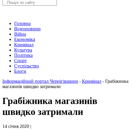
Головна
Відеоновини
Війна
Економіка
Кримінал
Культура
Політика
Спорт
Суспільство
Блоги
Інформаційний портал Чернігівщини
-
Кримінал
-
Грабіжника
магазинів швидко затримали
Грабіжника магазинів
швидко затримали
14 січня 2020 |