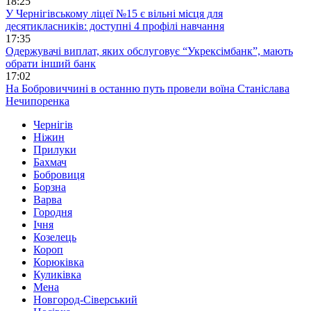
18:25
У Чернігівському ліцеї №15 є вільні місця для
десятикласників: доступні 4 профілі навчання
17:35
Одержувачі виплат, яких обслуговує “Укрексімбанк”, мають
обрати інший банк
17:02
На Бобровиччині в останню путь провели воїна Станіслава
Нечипоренка
Чернігів
Ніжин
Прилуки
Бахмач
Бобровиця
Борзна
Варва
Городня
Ічня
Козелець
Короп
Корюківка
Куликівка
Мена
Новгород-Сіверський