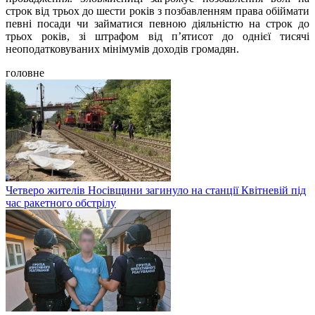
строк від трьох до шести років з позбавленням права обіймати
певні посади чи займатися певною діяльністю на строк до
трьох років, зі штрафом від п’ятисот до однієї тисячі
неоподатковуваних мінімумів доходів громадян.
головне
Четверо жителів Носівщини загинуло на станції Квітневій під
час ракетного обстрілу