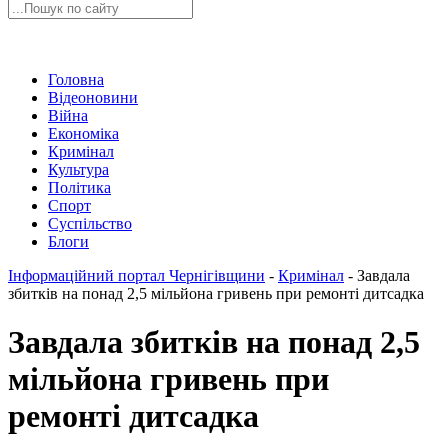
Головна
Відеоновини
Війна
Економіка
Кримінал
Культура
Політика
Спорт
Суспільство
Блоги
Інформаційний портал Чернігівщини
-
Кримінал
-
Завдала
збитків на понад 2,5 мільйона гривень при ремонті дитсадка
Завдала збитків на понад 2,5
мільйона гривень при
ремонті дитсадка