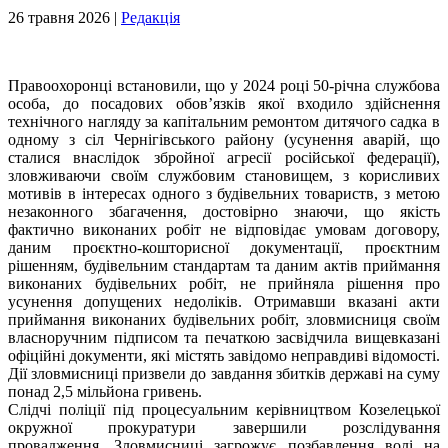
26 травня 2026 |
Редакція
Правоохоронці встановили, що у 2024 році 50-річна службова
особа, до посадових обов’язків якої входило здійснення
технічного нагляду за капітальним ремонтом дитячого садка в
одному з сіл Чернігівського району (усунення аварій, що
сталися внаслідок збройної агресії російської федерації),
зловживаючи своїм службовим становищем, з корисливих
мотивів в інтересах одного з будівельних товариств, з метою
незаконного збагачення, достовірно знаючи, що якість
фактично виконаних робіт не відповідає умовам договору,
даним проєктно-кошторисної документації, проєктним
рішенням, будівельним стандартам та даним актів приймання
виконаних будівельних робіт, не прийняла рішення про
усунення допущених недоліків. Отримавши вказані акти
приймання виконаних будівельних робіт, зловмисниця своїм
власноручним підписом та печаткою засвідчила вищевказані
офіційні документи, які містять завідомо неправдиві відомості.
Дії зловмисниці призвели до завдання збитків державі на суму
понад 2,5 мільйона гривень.
Слідчі поліції під процесуальним керівництвом Козелецької
окружної прокуратури завершили розслідування
провадження. Зловмисниці загрожує позбавлення волі на