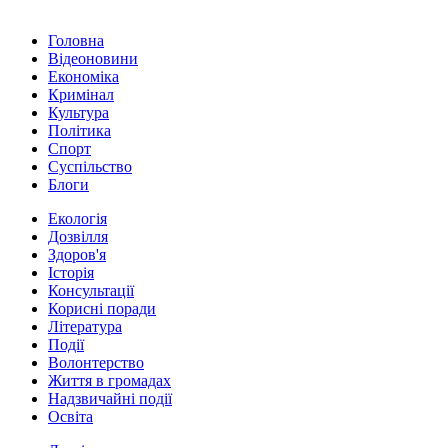
Головна
Відеоновини
Економіка
Кримінал
Культура
Політика
Спорт
Суспільство
Блоги
Екологія
Дозвілля
Здоров'я
Історія
Консультації
Корисні поради
Література
Події
Волонтерство
Життя в громадах
Надзвичайні події
Освіта