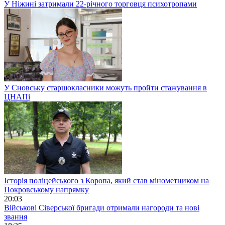
У Ніжині затримали 22-річного торговця психотропами
У Сновську старшокласники можуть пройти стажування в
ЦНАПі
Історія поліцейського з Коропа, який став мінометником на
Покровському напрямку
20:03
Військові Сіверської бригади отримали нагороди та нові
звання