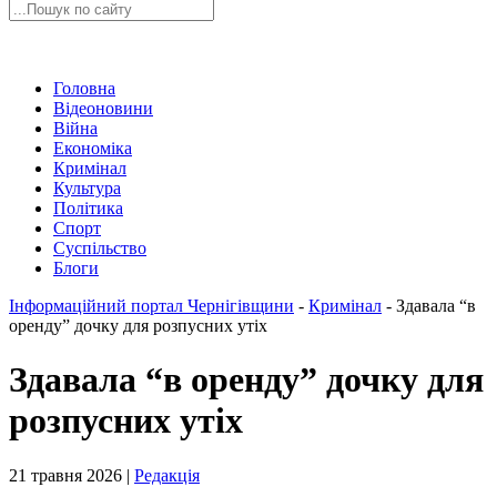
Головна
Відеоновини
Війна
Економіка
Кримінал
Культура
Політика
Спорт
Суспільство
Блоги
Інформаційний портал Чернігівщини
-
Кримінал
-
Здавала “в
оренду” дочку для розпусних утіх
Здавала “в оренду” дочку для
розпусних утіх
21 травня 2026 |
Редакція