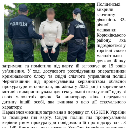
Поліцейські
викрили
злочинну
діяльність 32-
річної
мешканки
Корюківського
району, яка
підозрюється у
торгівлі своєю
малолітньою
дочкою. Жінку
затримали та помістили під варту, їй загрожує до 15 років
ув’язнення. У ході досудового розслідування оперативники
кримінального блоку та слідчі слідчого управління поліції
Чернігівщини під процесуальним керівництвом обласної
прокуратури встановили, що жінка у 2024 році з корисливих
мотивів використовувала для сексуальної експлуатації одну зі
своїх малолітніх дочок. За винагороду жінка передавала
дитину іншій особі, яка вчиняла з нею дії сексуального
характеру.
Наразі зловмисниця затримана в порядку ст. 615 КПК України
та поміщена під варту. Слідчі поліції під процесуальним
керівництвом прокуратури повідомили їй про підозру за ч. 3
ст. 149 Кримінального кодексу України (торгівля людиною,