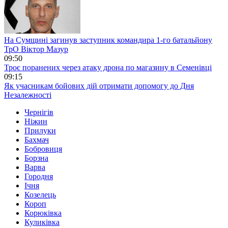
На Сумщині загинув заступник командира 1-го батальйону
ТрО Віктор Мазур
09:50
Троє поранених через атаку дрона по магазину в Семенівці
09:15
Як учасникам бойових дій отримати допомогу до Дня
Незалежності
Чернігів
Ніжин
Прилуки
Бахмач
Бобровиця
Борзна
Варва
Городня
Ічня
Козелець
Короп
Корюківка
Куликівка