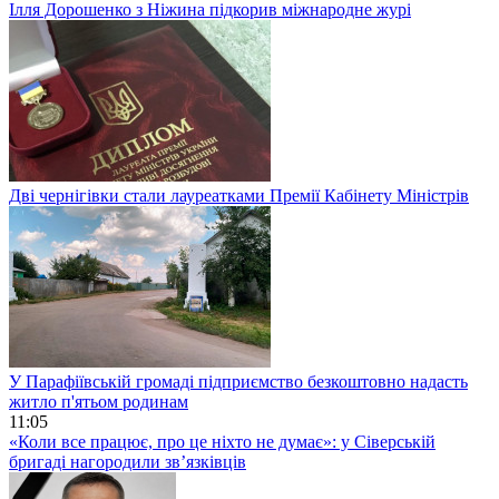
Ілля Дорошенко з Ніжина підкорив міжнародне журі
Дві чернігівки стали лауреатками Премії Кабінету Міністрів
У Парафіївській громаді підприємство безкоштовно надасть
житло п'ятьом родинам
11:05
«Коли все працює, про це ніхто не думає»: у Сіверській
бригаді нагородили зв’язківців