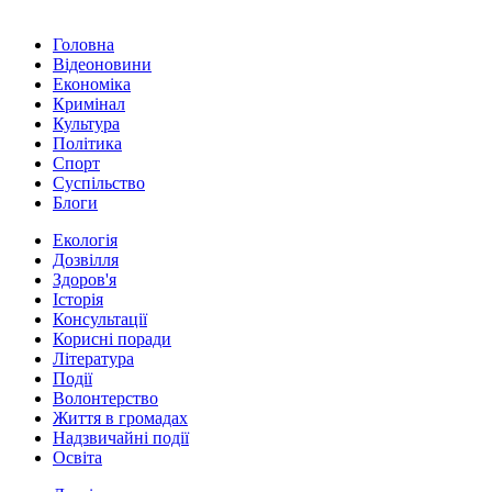
Головна
Відеоновини
Економіка
Кримінал
Культура
Політика
Спорт
Суспільство
Блоги
Екологія
Дозвілля
Здоров'я
Історія
Консультації
Корисні поради
Література
Події
Волонтерство
Життя в громадах
Надзвичайні події
Освіта