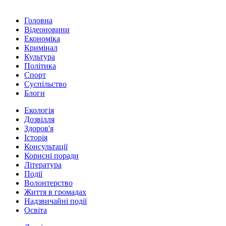
Головна
Відеоновини
Економіка
Кримінал
Культура
Політика
Спорт
Суспільство
Блоги
Екологія
Дозвілля
Здоров'я
Історія
Консультації
Корисні поради
Література
Події
Волонтерство
Життя в громадах
Надзвичайні події
Освіта