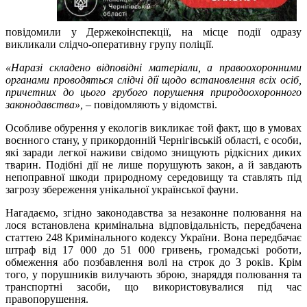
повідомили у Держекоінспекції, на місце події одразу
викликали слідчо-оперативну групу поліції.
«Наразі складено відповідні матеріали, а правоохоронними
органами проводяться слідчі дії щодо встановлення всіх осіб,
причетних до цього грубого порушення природоохоронного
законодавства»,
– повідомляють у відомстві.
Особливе обурення у екологів викликає той факт, що в умовах
воєнного стану, у прикордонній Чернігівській області, є особи,
які заради легкої наживи свідомо знищують рідкісних диких
тварин. Подібні дії не лише порушують закон, а й завдають
непоправної шкоди природному середовищу та ставлять під
загрозу збереження унікальної української фауни.
Нагадаємо, згідно законодавства за незаконне полювання на
лося встановлена кримінальна відповідальність, передбачена
статтею 248 Кримінального кодексу України. Вона передбачає
штраф від 17 000 до 51 000 гривень, громадські роботи,
обмеження або позбавлення волі на строк до 3 років. Крім
того, у порушників вилучають зброю, знаряддя полювання та
транспортні засоби, що використовувалися під час
правопорушення.