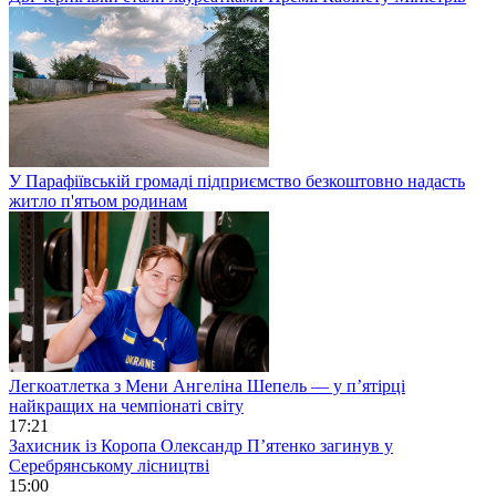
У Парафіївській громаді підприємство безкоштовно надасть
житло п'ятьом родинам
Легкоатлетка з Мени Ангеліна Шепель — у п’ятірці
найкращих на чемпіонаті світу
17:21
Захисник із Коропа Олександр П’ятенко загинув у
Серебрянському лісництві
15:00