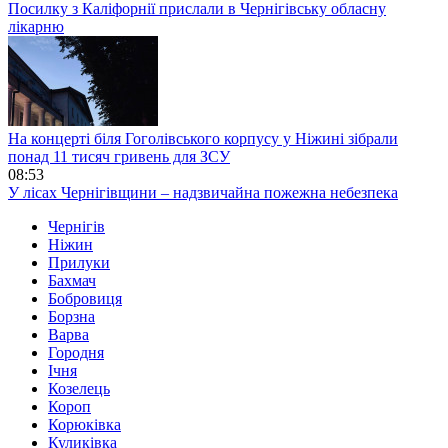
Посилку з Каліфорнії прислали в Чернігівську обласну
лікарню
На концерті біля Гоголівського корпусу у Ніжині зібрали
понад 11 тисяч гривень для ЗСУ
08:53
У лісах Чернігівщини – надзвичайна пожежна небезпека
Чернігів
Ніжин
Прилуки
Бахмач
Бобровиця
Борзна
Варва
Городня
Ічня
Козелець
Короп
Корюківка
Куликівка