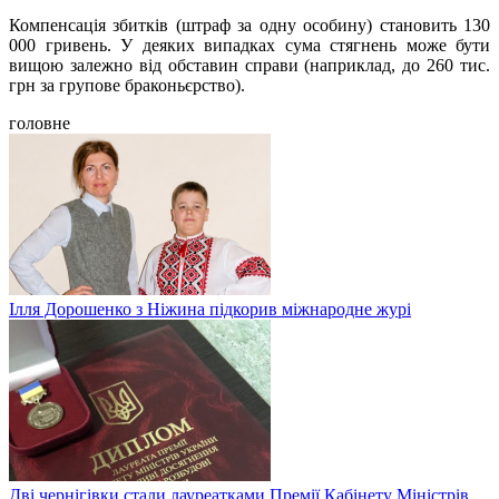
Компенсація збитків (штраф за одну особину) становить 130
000 гривень. У деяких випадках сума стягнень може бути
вищою залежно від обставин справи (наприклад, до 260 тис.
грн за групове браконьєрство).
головне
Ілля Дорошенко з Ніжина підкорив міжнародне журі
Дві чернігівки стали лауреатками Премії Кабінету Міністрів