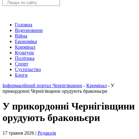
Головна
Відеоновини
Війна
Економіка
Кримінал
Культура
Політика
Спорт
Суспільство
Блоги
Інформаційний портал Чернігівщини
-
Кримінал
-
У
прикордонні Чернігівщини орудують браконьєри
У прикордонні Чернігівщини
орудують браконьєри
17 травня 2026 |
Редакція