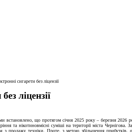
ктронні сигарети без ліцензії
без ліцензії
и встановлено, що протягом січня 2025 року – березня 2026 р
уріння та нікотиновмісні суміші на території міста Чернігова. 
м з продажу техніки. Проте, з метою збільшення прибутків, 