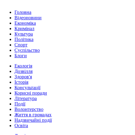
Головна
Відеоновини
Економіка
Кримінал
Культура
Політика
Спорт
Суспільство
Блоги
Екологія
Дозвілля
Здоров'я
Історія
Консультації
Корисні поради
Література
Події
Волонтерство
Життя в громадах
Надзвичайні події
Освіта