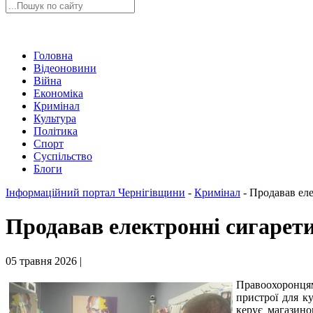
Головна
Відеоновини
Війна
Економіка
Кримінал
Культура
Політика
Спорт
Суспільство
Блоги
Інформаційний портал Чернігівщини
-
Кримінал
-
Продавав еле
Продавав електронні сигарети 
05 травня 2026 |
Правоохоронцям
пристрої для к
керує магазино