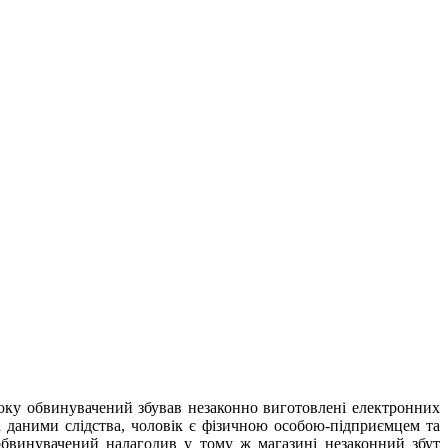
оку обвинувачений збував незаконно виготовлені електронних
За даними слідства, чоловік є фізичною особою-підприємцем та
обвинувачений налагодив у тому ж магазині незаконний збут