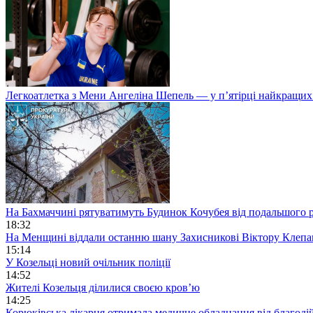
Легкоатлетка з Мени Ангеліна Шепель — у п’ятірці найкращих 
На Бахмаччині рятуватимуть Будинок Кочубея від подальшого
18:32
На Менщині віддали останню шану Захисникові Віктору Клеп
15:14
У Козельці новий очільник поліції
14:52
Жителі Козельця ділилися своєю кров’ю
14:25
Корюківська лікарня отримала медичне обладнання від благоді