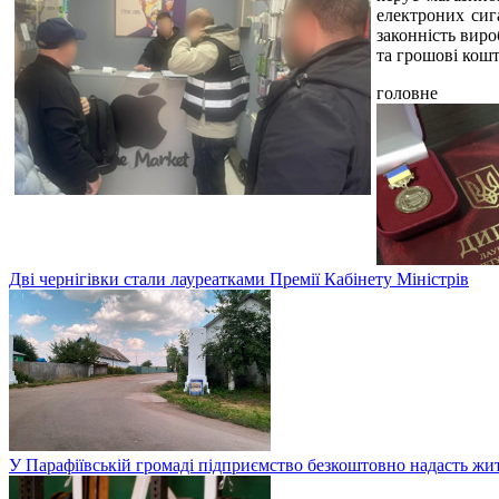
електроних сига
законність вир
та грошові кош
головне
Дві чернігівки стали лауреатками Премії Кабінету Міністрів
У Парафіївській громаді підприємство безкоштовно надасть жи