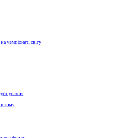
на чемпіонаті світу
 руйнування
ацькому
йного фонду