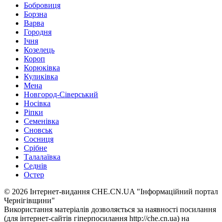
Бобровиця
Борзна
Варва
Городня
Ічня
Козелець
Короп
Корюківка
Куликівка
Мена
Новгород-Сіверський
Носівка
Ріпки
Семенівка
Сновськ
Сосниця
Срібне
Талалаївка
Седнів
Остер
© 2026 Інтернет-видання CHE.CN.UA "Інформаційний портал
Чернiгiвщини"
Використання матеріалів дозволяється за наявності посилання
(для інтернет-сайтів гіперпосилання http://che.cn.ua) на