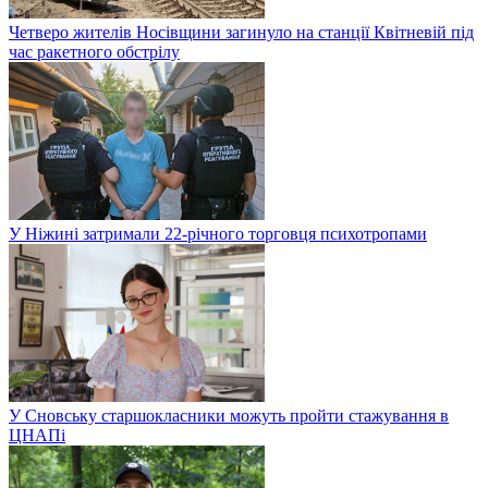
Четверо жителів Носівщини загинуло на станції Квітневій під
час ракетного обстрілу
У Ніжині затримали 22-річного торговця психотропами
У Сновську старшокласники можуть пройти стажування в
ЦНАПі