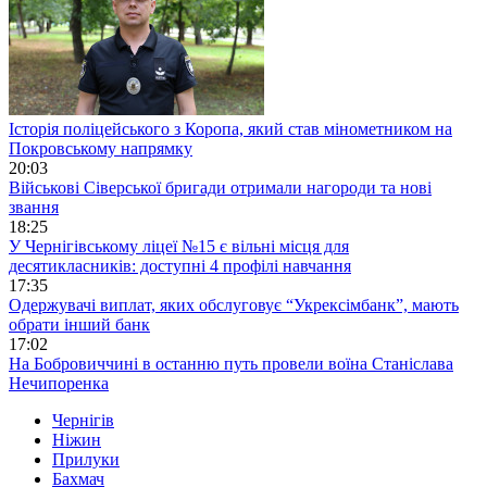
Історія поліцейського з Коропа, який став мінометником на
Покровському напрямку
20:03
Військові Сіверської бригади отримали нагороди та нові
звання
18:25
У Чернігівському ліцеї №15 є вільні місця для
десятикласників: доступні 4 профілі навчання
17:35
Одержувачі виплат, яких обслуговує “Укрексімбанк”, мають
обрати інший банк
17:02
На Бобровиччині в останню путь провели воїна Станіслава
Нечипоренка
Чернігів
Ніжин
Прилуки
Бахмач