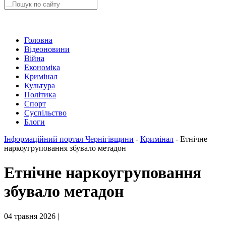
Головна
Відеоновини
Війна
Економіка
Кримінал
Культура
Політика
Спорт
Суспільство
Блоги
Інформаційний портал Чернігівщини
-
Кримінал
-
Етнічне
наркоугруповання збувало метадон
Етнічне наркоугруповання
збувало метадон
04 травня 2026 |