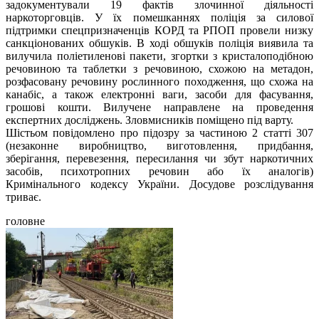
задокументували 19 фактів злочинної діяльності
наркоторговців. У їх помешканнях поліція за силової
підтримки спецпризначенців КОРД та РПОП провели низку
санкціонованих обшуків. В ході обшуків поліція виявила та
вилучила поліетиленові пакети, згортки з кристалоподібною
речовиною та таблетки з речовиною, схожою на метадон,
розфасовану речовину рослинного походження, що схожа на
канабіс, а також електронні ваги, засоби для фасування,
грошові кошти. Вилучене направлене на проведення
експертних досліджень. Зловмисників поміщено під варту.
Шістьом повідомлено про підозру за частиною 2 статті 307
(незаконне виробництво, виготовлення, придбання,
зберігання, перевезення, пересилання чи збут наркотичних
засобів, психотропних речовин або їх аналогів)
Кримінального кодексу України. Досудове розслідування
триває.
головне