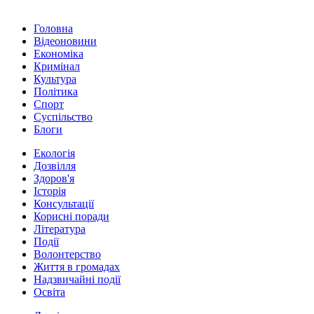
Головна
Відеоновини
Економіка
Кримінал
Культура
Політика
Спорт
Суспільство
Блоги
Екологія
Дозвілля
Здоров'я
Історія
Консультації
Корисні поради
Література
Події
Волонтерство
Життя в громадах
Надзвичайні події
Освіта