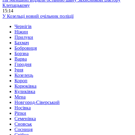
Клепацькому
15:14
У Козельці новий очільник поліції
Чернігів
Ніжин
Прилуки
Бахмач
Бобровиця
Борзна
Варва
Городня
Ічня
Козелець
Короп
Корюківка
Куликівка
Мена
Новгород-Сіверський
Носівка
Ріпки
Семенівка
Сновськ
Сосниця
Срібне