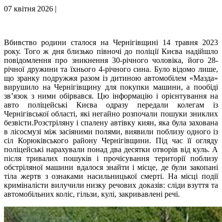
07 квітня 2026 |
Вбивство родини сталося на Чернігівщині 14 травня 2023
року. Того ж дня близько півночі до поліції Києва надійшло
повідомлення про зникнення 30-річного чоловіка, його 28-
річної дружини та їхнього 4-річного сина. Було відомо лише,
що зранку подружжя разом із дитиною автомобілем «Мазда»
вирушило на Чернігівщину для покупки машини, а пообіді
зв’язок з ними обірвався. Цю інформацію і орієнтування на
авто поліцейські Києва одразу передали колегам із
Чернігівської області, які негайно розпочали пошуки зниклих
безвісти.Розстріляну і спалену автівку киян, яка була захована
в лісосмузі між засіяними полями, виявили поблизу одного із
сіл Корюківського району Чернігівщини. Під час її огляду
поліцейські нарахували понад два десятки отворів від куль. А
після тривалих пошуків і прочісування території поблизу
обстріляної машини вдалося знайти і місце, де були закопані
тіла жертв з ознаками насильницької смерті. На місці події
криміналісти вилучили низку речових доказів: сліди взуття та
автомобільних коліс, гільзи, кулі, закривавлені речі.