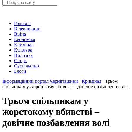
Головна
Відеоновини
Війна
Економіка
Кримінал
Культура
Політика
Спорт
Суспільство
Блоги
Інформаційний портал Чернігівщини
-
Кримінал
-
Трьом
спільникам у жорстокому вбивстві – довічне позбавлення волі
Трьом спільникам у
жорстокому вбивстві –
довічне позбавлення волі