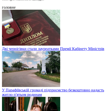
головне
Дві чернігівки стали лауреатками Премії Кабінету Міністрів
У Парафіївській громаді підприємство безкоштовно надасть
житло п'ятьом родинам