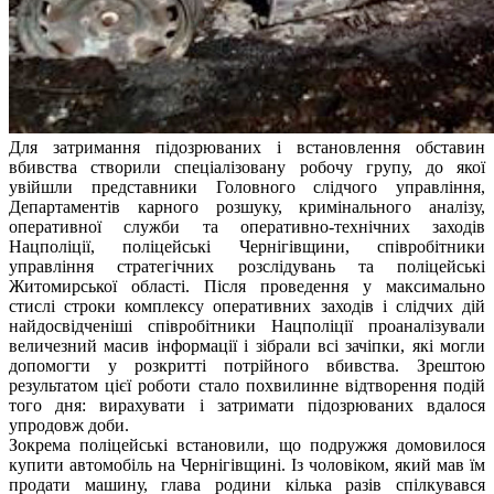
Для затримання підозрюваних і встановлення обставин
вбивства створили спеціалізовану робочу групу, до якої
увійшли представники Головного слідчого управління,
Департаментів карного розшуку, кримінального аналізу,
оперативної служби та оперативно-технічних заходів
Нацполіції, поліцейські Чернігівщини, співробітники
управління стратегічних розслідувань та поліцейські
Житомирської області. Після проведення у максимально
стислі строки комплексу оперативних заходів і слідчих дій
найдосвідченіші співробітники Нацполіції проаналізували
величезний масив інформації і зібрали всі зачіпки, які могли
допомогти у розкритті потрійного вбивства. Зрештою
результатом цієї роботи стало похвилинне відтворення подій
того дня: вирахувати і затримати підозрюваних вдалося
упродовж доби.
Зокрема поліцейські встановили, що подружжя домовилося
купити автомобіль на Чернігівщині. Із чоловіком, який мав їм
продати машину, глава родини кілька разів спілкувався