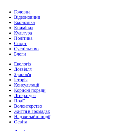
Головна
Відеоновини
Економіка
Кримінал
Культура
Політика
Спорт
Суспільство
Блоги
Екологія
Дозвілля
Здоров'я
Історія
Консультації
Корисні поради
Література
Події
Волонтерство
Життя в громадах
Надзвичайні події
Освіта