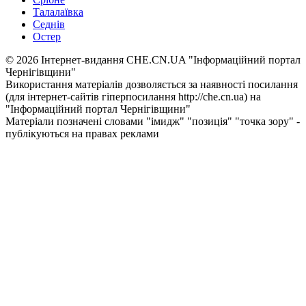
Талалаївка
Седнів
Остер
© 2026 Інтернет-видання CHE.CN.UA "Інформаційний портал
Чернiгiвщини"
Використання матеріалів дозволяється за наявності посилання
(для інтернет-сайтів гіперпосилання http://che.cn.ua) на
"Інформаційний портал Чернiгiвщини"
Матеріали позначені словами "імидж" "позиція" "точка зору" -
публікуються на правах реклами