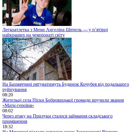
Легкоатлетка з Мени Ангеліна Шепель — у п’ятірці
найкращих на чемпіонаті світу
На Бахмаччині рятуватимуть Будинок Кочубея від подальшого
руйнування
08:20
Жительці села Піски Бобровицької громади вручили звання
«Мати-героїня»
08:02
Через атаку на Прилуки сталося займання складського
приміщення
18:32
На Менщині віддали останню шану Захисникові Віктору