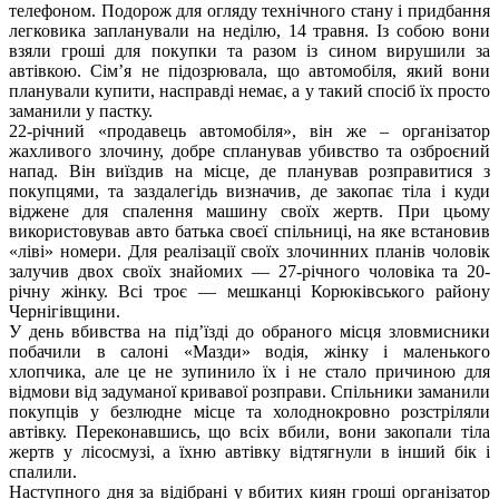
телефоном. Подорож для огляду технічного стану і придбання
легковика запланували на неділю, 14 травня. Із собою вони
взяли гроші для покупки та разом із сином вирушили за
автівкою. Сім’я не підозрювала, що автомобіля, який вони
планували купити, насправді немає, а у такий спосіб їх просто
заманили у пастку.
22-річний «продавець автомобіля», він же – організатор
жахливого злочину, добре спланував убивство та озброєний
напад. Він виїздив на місце, де планував розправитися з
покупцями, та заздалегідь визначив, де закопає тіла і куди
віджене для спалення машину своїх жертв. При цьому
використовував авто батька своєї спільниці, на яке встановив
«ліві» номери. Для реалізації своїх злочинних планів чоловік
залучив двох своїх знайомих — 27-річного чоловіка та 20-
річну жінку. Всі троє — мешканці Корюківського району
Чернігівщини.
У день вбивства на під’їзді до обраного місця зловмисники
побачили в салоні «Мазди» водія, жінку і маленького
хлопчика, але це не зупинило їх і не стало причиною для
відмови від задуманої кривавої розправи. Спільники заманили
покупців у безлюдне місце та холоднокровно розстріляли
автівку. Переконавшись, що всіх вбили, вони закопали тіла
жертв у лісосмузі, а їхню автівку відтягнули в інший бік і
спалили.
Наступного дня за відібрані у вбитих киян гроші організатор