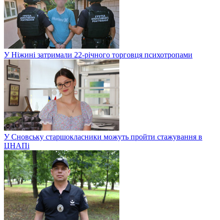
У Ніжині затримали 22-річного торговця психотропами
У Сновську старшокласники можуть пройти стажування в
ЦНАПі