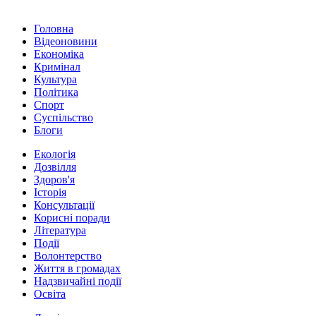
Головна
Відеоновини
Економіка
Кримінал
Культура
Політика
Спорт
Суспільство
Блоги
Екологія
Дозвілля
Здоров'я
Історія
Консультації
Корисні поради
Література
Події
Волонтерство
Життя в громадах
Надзвичайні події
Освіта