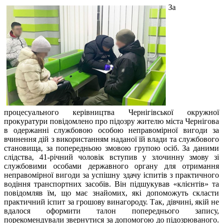
За
процесуального керівництва Чернігівської окружної
прокуратури повідомлено про підозру жителю міста Чернігова
в одержанні службовою особою неправомірної вигоди за
вчинення дій з використанням наданої їй влади та службового
становища, за попередньою змовою групою осіб. За даними
слідства, 41-річний чоловік вступив у злочинну змову зі
службовими особами державного органу для отримання
неправомірної вигоди за успішну здачу іспитів з практичного
водіння транспортних засобів. Він підшукував «клієнтів» та
повідомляв їм, що має знайомих, які допоможуть скласти
практичний іспит за грошову винагороду. Так, дівчині, якій не
вдалося оформити талон попереднього запису,
порекомендували звернутися за допомогою до підозрюваного.