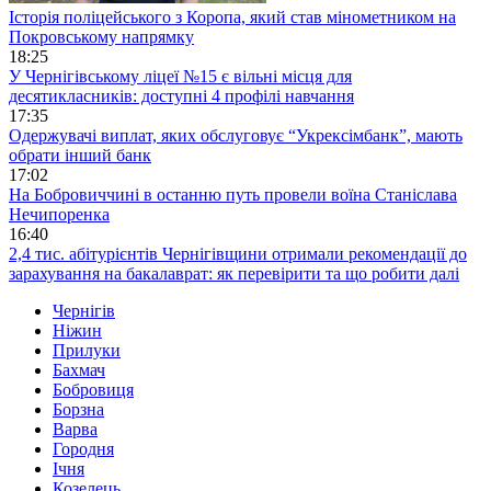
Історія поліцейського з Коропа, який став мінометником на
Покровському напрямку
18:25
У Чернігівському ліцеї №15 є вільні місця для
десятикласників: доступні 4 профілі навчання
17:35
Одержувачі виплат, яких обслуговує “Укрексімбанк”, мають
обрати інший банк
17:02
На Бобровиччині в останню путь провели воїна Станіслава
Нечипоренка
16:40
2,4 тис. абітурієнтів Чернігівщини отримали рекомендації до
зарахування на бакалаврат: як перевірити та що робити далі
Чернігів
Ніжин
Прилуки
Бахмач
Бобровиця
Борзна
Варва
Городня
Ічня
Козелець