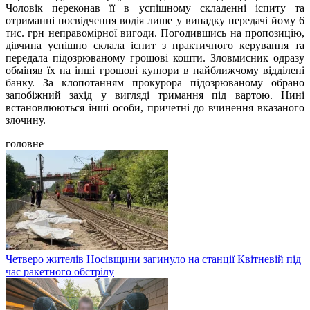
Чоловік переконав її в успішному складенні іспиту та
отриманні посвідчення водія лише у випадку передачі йому 6
тис. грн неправомірної вигоди. Погодившись на пропозицію,
дівчина успішно склала іспит з практичного керування та
передала підозрюваному грошові кошти. Зловмисник одразу
обміняв їх на інші грошові купюри в найближчому відділені
банку. За клопотанням прокурора підозрюваному обрано
запобіжний захід у вигляді тримання під вартою. Нині
встановлюються інші особи, причетні до вчинення вказаного
злочину.
головне
Четверо жителів Носівщини загинуло на станції Квітневій під
час ракетного обстрілу