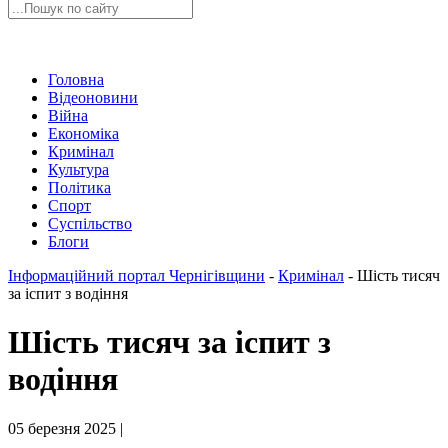
Головна
Відеоновини
Війна
Економіка
Кримінал
Культура
Політика
Спорт
Суспільство
Блоги
Інформаційний портал Чернігівщини
-
Кримінал
-
Шість тисяч
за іспит з водіння
Шість тисяч за іспит з
водіння
05 березня 2025 |