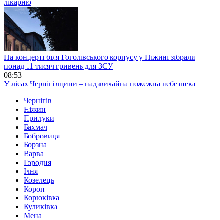
лікарню
На концерті біля Гоголівського корпусу у Ніжині зібрали
понад 11 тисяч гривень для ЗСУ
08:53
У лісах Чернігівщини – надзвичайна пожежна небезпека
Чернігів
Ніжин
Прилуки
Бахмач
Бобровиця
Борзна
Варва
Городня
Ічня
Козелець
Короп
Корюківка
Куликівка
Мена