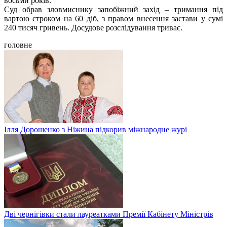
восьми років.
Cуд обрав зловмиснику запобіжний захід – тримання під
вартою строком на 60 діб, з правом внесення застави у сумі
240 тисяч гривень. Досудове розслідування триває.
головне
Ілля Дорошенко з Ніжина підкорив міжнародне журі
Дві чернігівки стали лауреатками Премії Кабінету Міністрів