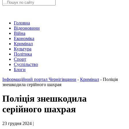
Головна
Відеоновини
Війна
Економіка
Кримінал
Культура
Політика
Спорт
Суспільство
Блоги
Інформаційний портал Чернігівщини
-
Кримінал
-
Поліція
знешкодила серійного шахрая
Поліція знешкодила
серійного шахрая
23 грудня 2024 |