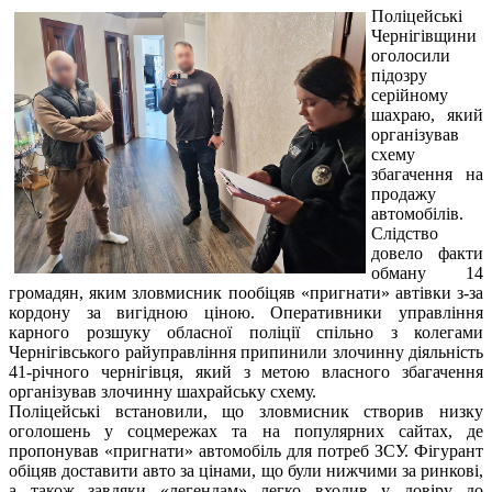
Поліцейські
Чернігівщини
оголосили
підозру
серійному
шахраю, який
організував
схему
збагачення на
продажу
автомобілів.
Слідство
довело факти
обману 14
громадян, яким зловмисник пообіцяв «пригнати» автівки з-за
кордону за вигідною ціною. Оперативники управління
карного розшуку обласної поліції спільно з колегами
Чернігівського райуправління припинили злочинну діяльність
41-річного чернігівця, який з метою власного збагачення
організував злочинну шахрайську схему.
Поліцейські встановили, що зловмисник створив низку
оголошень у соцмережах та на популярних сайтах, де
пропонував «пригнати» автомобіль для потреб ЗСУ. Фігурант
обіцяв доставити авто за цінами, що були нижчими за ринкові,
а також завдяки «легендам» легко входив у довіру до