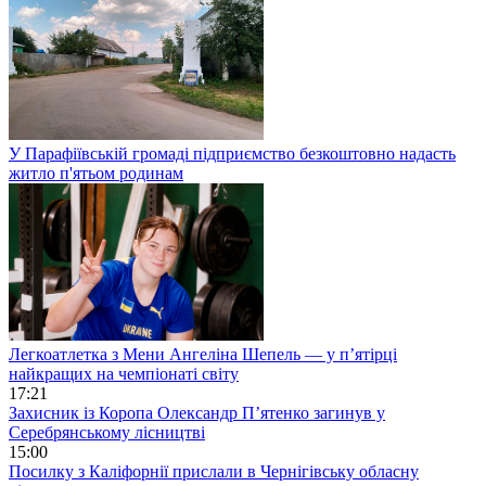
У Парафіївській громаді підприємство безкоштовно надасть
житло п'ятьом родинам
Легкоатлетка з Мени Ангеліна Шепель — у п’ятірці
найкращих на чемпіонаті світу
17:21
Захисник із Коропа Олександр П’ятенко загинув у
Серебрянському лісництві
15:00
Посилку з Каліфорнії прислали в Чернігівську обласну