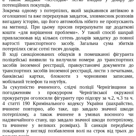
потенційних покупців.
Зокрема одному з потерпілих, який зацікавився автівкою в
оголошенні та вже перерахував завдаток, зловмисник розповів
вигадану історію, що його автомобіль нібито не пропускають
на митниці. При цьому просив перерахувати ще додаткові
кошти «для вирішення проблеми». У такий спосіб шахрай
привласнював від кількох сотень доларів завдатку до повної
вартості транспортного засобу. Загальна сума збитків
потерпілих сягає сотні тисяч доларів.
В ході санкціонованих обшуків в помешканні фігуранта
поліцейські виявили та вилучили номери до транспортних
засобів іноземної реєстрації, правоустановчі документи до
транспортних засобів іноземної реєстрації, листи з печатками,
банківські картки, блокноти з чорновими записами,
мобільний телефон та ноутбук.
За сукупністю вчиненого, слідчі поліції Чернігівщини за
погодженням з прокурором Чернігівської окружної
прокуратури оголосили фігуранту про підозру за ч.2, ч.3 та ч.
4 статті 190 Кримінального кодексу України (шахрайство,
вчинене повторно, або таке, що завдало значної шкоди
потерпілому, а також вчинене в умовах воєнного чи
надзвичайного стану, що завдало значної шкоди потерпілому,
та вчинене у великих розмірах). Її санкція передбачає
покарання у вигляді позбавлення волі на строк від трьох до