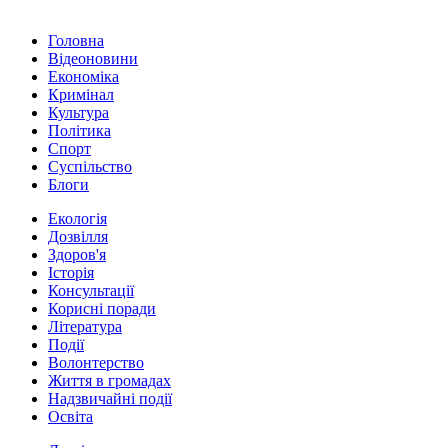
Головна
Відеоновини
Економіка
Кримінал
Культура
Політика
Спорт
Суспільство
Блоги
Екологія
Дозвілля
Здоров'я
Історія
Консультації
Корисні поради
Література
Події
Волонтерство
Життя в громадах
Надзвичайні події
Освіта