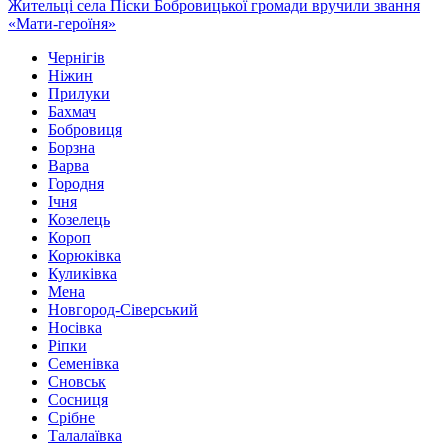
Жительці села Піски Бобровицької громади вручили звання
«Мати-героїня»
Чернігів
Ніжин
Прилуки
Бахмач
Бобровиця
Борзна
Варва
Городня
Ічня
Козелець
Короп
Корюківка
Куликівка
Мена
Новгород-Сіверський
Носівка
Ріпки
Семенівка
Сновськ
Сосниця
Срібне
Талалаївка