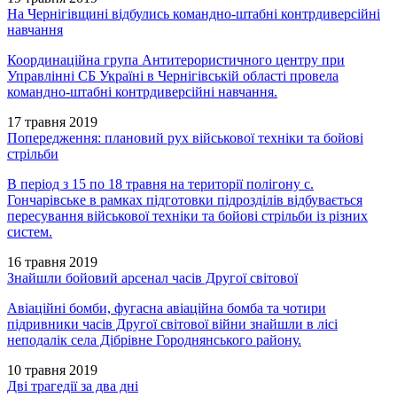
На Чернігівщині відбулись командно-штабні контрдиверсійні
навчання
Координаційна група Антитерористичного центру при
Управлінні СБ Україні в Чернігівській області провела
командно-штабні контрдиверсійні навчання.
17 травня 2019
Попередження: плановий рух військової техніки та бойові
стрільби
В період з 15 по 18 травня на території полігону с.
Гончарівське в рамках підготовки підрозділів відбувається
пересування військової техніки та бойові стрільби із різних
систем.
16 травня 2019
Знайшли бойовий арсенал часів Другої світової
Авіаційні бомби, фугасна авіаційна бомба та чотири
підривники часів Другої світової війни знайшли в лісі
неподалік села Дібрівне Городнянського району.
10 травня 2019
Дві трагедії за два дні