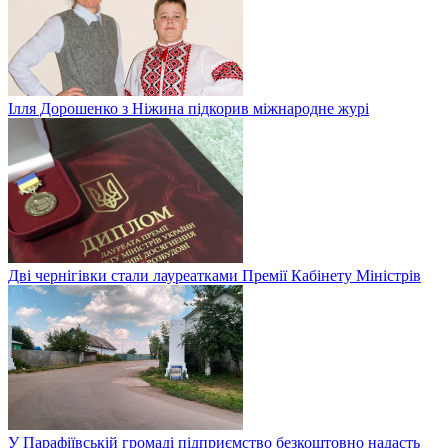
Ілля Дорошенко з Ніжина підкорив міжнародне журі
Дві чернігівки стали лауреатками Премії Кабінету Міністрів
У Парафіївській громаді підприємство безкоштовно надасть