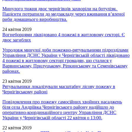
Минулого тижня двоє чернігівців захворіли на ботулізм.
Пацієнти потрапили до медзакладу через вживання в’яленої
риби домашнього виробництва.
24 квітня 2019
Вогнеборцями ліквідовано 4 пожежі в житловому секторі. Є
двоє загиблих
Упродовж минулої доби пожежно-рятувальними підрозділами
Управління ДСНС України у Чернігівській області ліквідовано
4 пожежі в житловому секторі громадян, що сталися у
Варвинському, Прилуцькому, Ріпкинському та Семенівському
районах.
23 квітня 2019
Рятувальники локалізували масштабну лісову пожежу в
Чернігівському районі
Повідомлення про пожежу самосійних хвойних насаджень
біля села Андріївка Чернігівського району надійшло до
оперативно-координаційного центру Управління ДСНС
України у Чернігівській області 22 квітня о 13:00.
22 квітня 2019