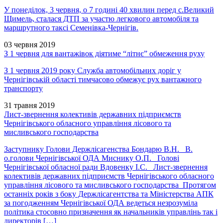
У понеділок, 3 червня, о 7 годині 40 хвилин перед с.Великий
Щимель, сталася ДТП за участю легкового автомобіля та
маршрутного таксі Семенівка-Чернігів.
03 червня 2019
З 1 червня для вантажівок діятиме “літнє” обмеження руху
З 1 червня 2019 року Служба автомобільних доріг у
Чернігівській області тимчасово обмежує рух вантажного
транспорту
31 травня 2019
Лист-звернення колективів державних підприємств
Чернігівського обласного управління лісового та
мисливського господарства
Заступнику Голови Держлісагенства Бондарю В.Н. В.
о.голови Чернігівської ОДА Миснику О.П. Голові
Чернігівської обласної ради Вдовенку І.С. Лист-звернення
колективів державних підприємств Чернігівського обласного
управління лісового та мисливського господарства Протягом
останніх років з боку Держлісагентства та Міністерства АПК
за погодженням Чернігівської ОДА ведеться незрозуміла
політика стосовно призначення як начальників управлінь так і
директорів […]