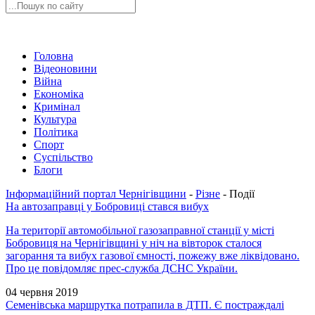
Головна
Відеоновини
Війна
Економіка
Кримінал
Культура
Політика
Спорт
Суспільство
Блоги
Інформаційний портал Чернігівщини
-
Різне
-
Події
На автозаправці у Бобровиці стався вибух
На території автомобільної газозаправної станції у місті
Бобровиця на Чернігівщині у ніч на вівторок сталося
загорання та вибух газової ємності, пожежу вже ліквідовано.
Про це повідомляє прес-служба ДСНС України.
04 червня 2019
Семенівська маршрутка потрапила в ДТП. Є постраждалі