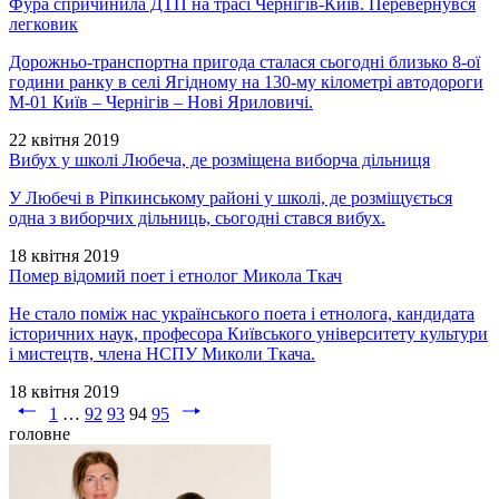
Фура спричинила ДТП на трасі Чернігів-Київ. Перевернувся
легковик
Дорожньо-транспортна пригода сталася сьогодні близько 8-ої
години ранку в селі Ягідному на 130-му кілометрі автодороги
М-01 Київ – Чернігів – Нові Яриловичі.
22 квітня 2019
Вибух у школі Любеча, де розміщена виборча дільниця
У Любечі в Ріпкинському районі у школі, де розміщується
одна з виборчих дільниць, сьогодні стався вибух.
18 квітня 2019
Помер відомий поет і етнолог Микола Ткач
Не стало поміж нас українського поета і етнолога, кандидата
історичних наук, професора Київського університету культури
і мистецтв, члена НСПУ Миколи Ткача.
18 квітня 2019
1
…
92
93
94
95
головне