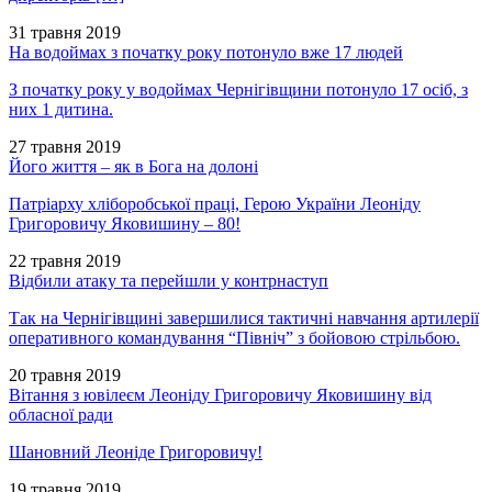
31 травня 2019
На водоймах з початку року потонуло вже 17 людей
З початку року у водоймах Чернігівщини потонуло 17 осіб, з
них 1 дитина.
27 травня 2019
Його життя – як в Бога на долоні
Патріарху хліборобської праці, Герою України Леоніду
Григоровичу Яковишину – 80!
22 травня 2019
Відбили атаку та перейшли у контрнаступ
Так на Чернігівщині завершилися тактичні навчання артилерії
оперативного командування “Північ” з бойовою стрільбою.
20 травня 2019
Вітання з ювілеєм Леоніду Григоровичу Яковишину від
обласної ради
Шановний Леоніде Григоровичу!
19 травня 2019