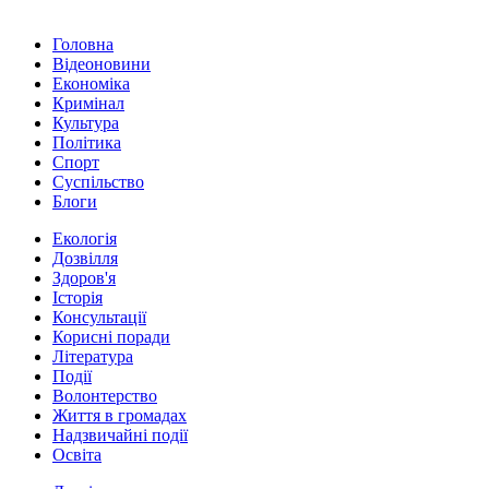
Головна
Відеоновини
Економіка
Кримінал
Культура
Політика
Спорт
Суспільство
Блоги
Екологія
Дозвілля
Здоров'я
Історія
Консультації
Корисні поради
Література
Події
Волонтерство
Життя в громадах
Надзвичайні події
Освіта