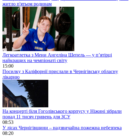
житло п'ятьом родинам
Легкоатлетка з Мени Ангеліна Шепель — у п’ятірці
найкращих на чемпіонаті світу
15:00
Посилку з Каліфорнії прислали в Чернігівську обласну
лікарню
На концерті біля Гоголівського корпусу у Ніжині зібрали
понад 11 тисяч гривень для ЗСУ
08:53
У лісах Чернігівщини – надзвичайна пожежна небезпека
08:20