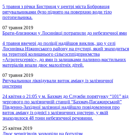
5 травня з річки Бистриця у центрі міста Бобровиця
рятувальниками було піднято на поверхню води тіло
потопельника.
07 травня 2019
Брати-близнюки у Лосинівці потрапили до небезпечної ями
4 травня ввечері до поліції надійшов виклик, що у селі
Лосинівка Ніжинського району на пустирі, який знаходиться
на території колишнього сільгосппідприємства
«Агротехсервіс», до ями із залишками паливно-мастильних
матеріалів впали двоє малолітніх дітей.
07 травня 2019
Рятувальники ліквідували виток аміаку із залізничної
цистерни
24 квітня о 21:05 у м. Бахмач до Служби порятунку “101” від
чергового по залізничній станції “Бахмач-Пасажирський”
Південно-Західної залізниці надійшло повідомлення про
виток аміаку із однієї з залізничних цистерн, у якій
знаходилося 48 тонн небезпечної речовини.
25 квітня 2019
Двоє чернігівців захворіли на ботулізм