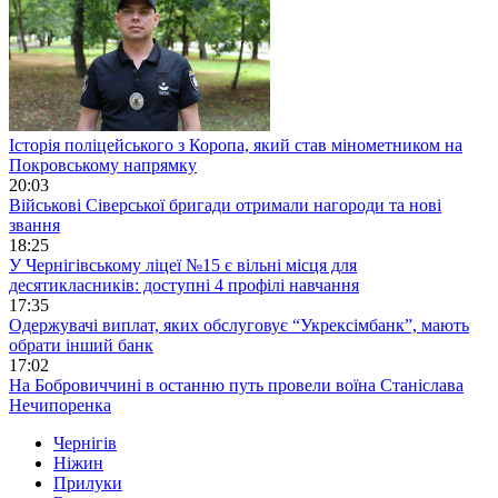
Історія поліцейського з Коропа, який став мінометником на
Покровському напрямку
20:03
Військові Сіверської бригади отримали нагороди та нові
звання
18:25
У Чернігівському ліцеї №15 є вільні місця для
десятикласників: доступні 4 профілі навчання
17:35
Одержувачі виплат, яких обслуговує “Укрексімбанк”, мають
обрати інший банк
17:02
На Бобровиччині в останню путь провели воїна Станіслава
Нечипоренка
Чернігів
Ніжин
Прилуки