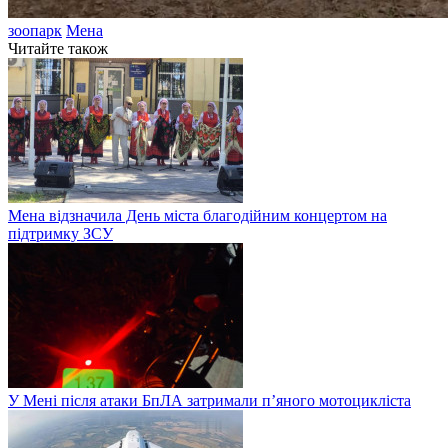
зоопарк
Мена
Читайте також
Мена відзначила День міста благодійним концертом на
підтримку ЗСУ
У Мені після атаки БпЛА затримали п’яного мотоцикліста