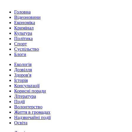
Головна
Відеоновини
Економіка
Кримінал
Культура
Політика
Спорт
Суспільство
Блоги
Екологія
Дозвілля
Здоров'я
Історія
Консультації
Корисні поради
Література
Події
Волонтерство
Життя в громадах
Надзвичайні події
Освіта