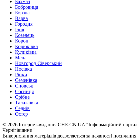
Бахмач
Бобровиця
Борзна
Варва
Городня
Ічня
Козелець
Короп
Корюківка
Куликівка
Мена
Новгород-Сіверський
Носівка
Ріпки
Семенівка
Сновськ
Сосниця
Срібне
Талалаївка
Седнів
Остер
© 2026 Інтернет-видання CHE.CN.UA "Інформаційний портал
Чернiгiвщини"
Використання матеріалів дозволяється за наявності посилання