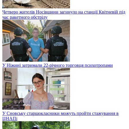
Четверо жителів Носівщини загинуло на станції Квітневій під
час ракетного обстрілу
У Ніжині затримали 22-річного торговця психотропами
У Сновську старшокласники можуть пройти стажування в
ЦНАПі