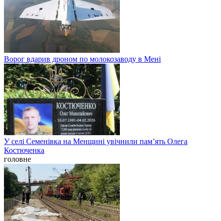
Ворог вдарив дроном по молокозаводу в Мені
У селі Семенівка на Менщині увічнили пам’ять Олега
Костюченка
головне