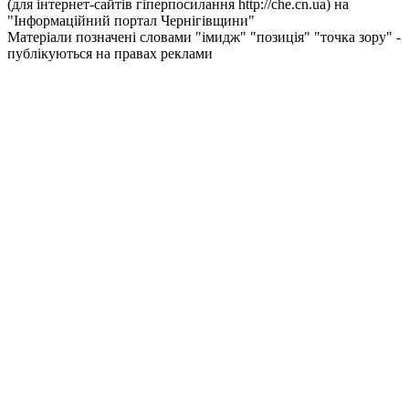
(для інтернет-сайтів гіперпосилання http://che.cn.ua) на
"Інформаційний портал Чернiгiвщини"
Матеріали позначені словами "імидж" "позиція" "точка зору" -
публікуються на правах реклами