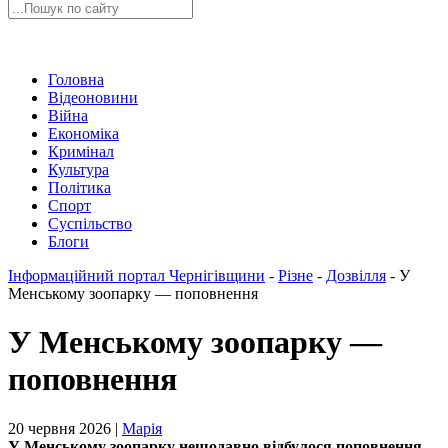
Головна
Відеоновини
Війна
Економіка
Кримінал
Культура
Політика
Спорт
Суспільство
Блоги
Інформаційний портал Чернігівщини
-
Різне
-
Дозвілля
-
У
Менському зоопарку — поповнення
У Менському зоопарку —
поповнення
20 червня 2026 |
Марія
У Менському зоопарку нещодавно відбулося поповнення .