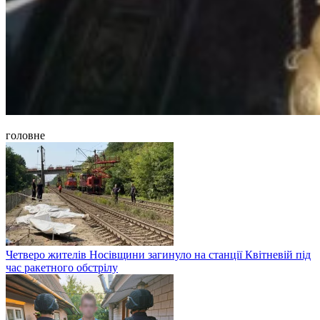
головне
Четверо жителів Носівщини загинуло на станції Квітневій під
час ракетного обстрілу