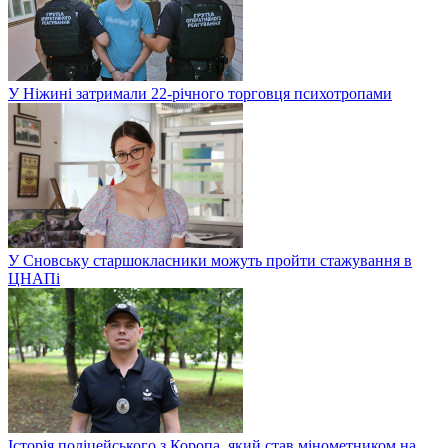
У Ніжині затримали 22-річного торговця психотропами
У Сновську старшокласники можуть пройти стажування в
ЦНАПі
Історія поліцейського з Коропа, який став мінометником на