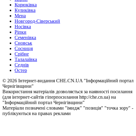
Корюківка
Куликівка
Мена
Новгород-Сіверський
Носівка
Ріпки
Семенівка
Сновськ
Сосниця
Срібне
Талалаївка
Седнів
Остер
© 2026 Інтернет-видання CHE.CN.UA "Інформаційний портал
Чернiгiвщини"
Використання матеріалів дозволяється за наявності посилання
(для інтернет-сайтів гіперпосилання http://che.cn.ua) на
"Інформаційний портал Чернiгiвщини"
Матеріали позначені словами "імидж" "позиція" "точка зору" -
публікуються на правах реклами