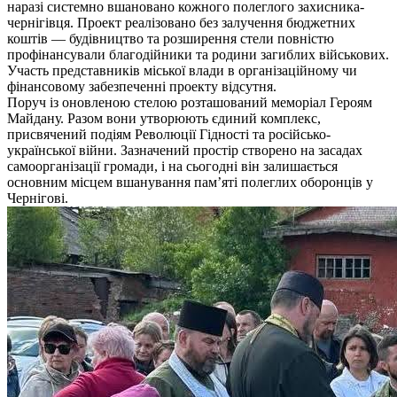
наразі системно вшановано кожного полеглого захисника-
чернігівця. Проект реалізовано без залучення бюджетних
коштів — будівництво та розширення стели повністю
профінансували благодійники та родини загиблих військових.
Участь представників міської влади в організаційному чи
фінансовому забезпеченні проекту відсутня.
Поруч із оновленою стелою розташований меморіал Героям
Майдану. Разом вони утворюють єдиний комплекс,
присвячений подіям Революції Гідності та російсько-
української війни. Зазначений простір створено на засадах
самоорганізації громади, і на сьогодні він залишається
основним місцем вшанування пам’яті полеглих оборонців у
Чернігові.