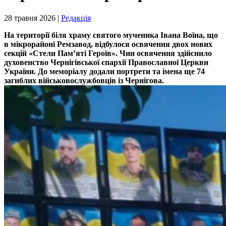
28 травня 2026 |
Редакція
На території біля храму святого мученика Івана Воїна, що
в мікрорайоні Ремзавод, відбулося освячення двох нових
секцій «Стели Пам’яті Героїв». Чин освячення здійснило
духовенство Чернігівської єпархії Православної Церкви
України. До меморіалу додали портрети та імена ще 74
загиблих військовослужбовців із Чернігова.