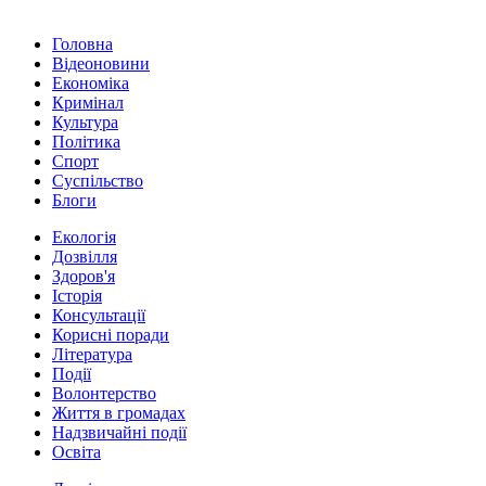
Головна
Відеоновини
Економіка
Кримінал
Культура
Політика
Спорт
Суспільство
Блоги
Екологія
Дозвілля
Здоров'я
Історія
Консультації
Корисні поради
Література
Події
Волонтерство
Життя в громадах
Надзвичайні події
Освіта