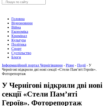
Головна
Відеоновини
Війна
Економіка
Кримінал
Культура
Політика
Спорт
Суспільство
Блоги
Інформаційний портал Чернігівщини
-
Різне
-
Події
-
У
Чернігові відкрили дві нові секції «Стели Пам’яті Героїв».
Фоторепортаж
У Чернігові відкрили дві нові
секції «Стели Пам’яті
Героїв». Фоторепортаж