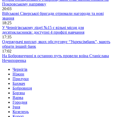
Покровському напрямку
20:03
Військові Сіверської бригади отримали нагороди та нові
звання
18:25
У Чернігівському ліцеї №15 є вільні місця для
десятикласників: доступні 4 профілі навчання
17:35
Одержувачі виплат, яких обслуговує “Укрексімбанк”, мають
обрати інший банк
17:02
На Бобровиччині в останню путь провели воїна Станіслава
Нечипоренка
Чернігів
Ніжин
Прилуки
Бахмач
Бобровиця
Борзна
Варва
Городня
Ічня
Козелець
Короп