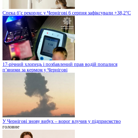
Спека б’є рекорди: у Чернігові 6 серпня зафіксували +38,2°С
17-річний хлопець і позбавлений прав водій попалися
п’яними за кермом у Чернігові
У Чернігові знову вибух – ворог влучив у підприємство
головне