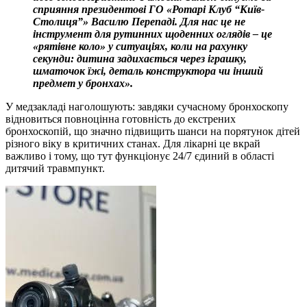
сприяння президентові ГО «Ротарі Клуб “Київ-
Столиця”» Василю Перепаді. Для нас це не
інструмент для рутинних щоденних оглядів – це
«рятівне коло» у ситуаціях, коли на рахунку
секунди: дитина задихається через іграшку,
шматочок їжі, деталь конструктора чи інший
предмет у бронхах».
У медзакладі наголошують: завдяки сучасному бронхоскопу
відновиться повноцінна готовність до екстрених
бронхоскопій, що значно підвищить шанси на порятунок дітей
різного віку в критичних станах. Для лікарні це вкрай
важливо і тому, що тут функціонує 24/7 єдиний в області
дитячий травмпункт.