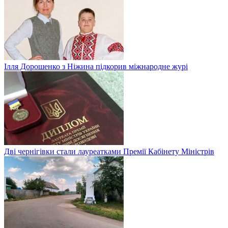
Ілля Дорошенко з Ніжина підкорив міжнародне журі
Дві чернігівки стали лауреатками Премії Кабінету Міністрів