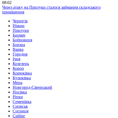
08:02
Через атаку на Прилуки сталося займання складського
приміщення
Чернігів
Ніжин
Прилуки
Бахмач
Бобровиця
Борзна
Варва
Городня
Ічня
Козелець
Короп
Корюківка
Куликівка
Мена
Новгород-Сіверський
Носівка
Ріпки
Семенівка
Сновськ
Сосниця
Срібне