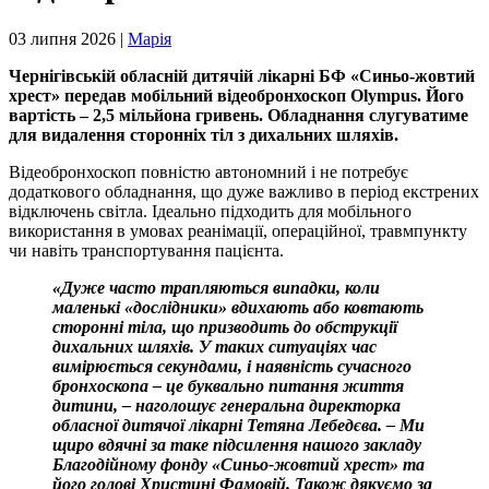
03 липня 2026 |
Марія
Чернігівській обласній дитячій лікарні БФ «Синьо-жовтий
хрест» передав мобільний відеобронхоскоп Olympus. Його
вартість – 2,5 мільйона гривень. Обладнання слугуватиме
для видалення сторонніх тіл з дихальних шляхів.
Відеобронхоскоп повністю автономний і не потребує
додаткового обладнання, що дуже важливо в період екстрених
відключень світла. Ідеально підходить для мобільного
використання в умовах реанімації, операційної, травмпункту
чи навіть транспортування пацієнта.
«Дуже часто трапляються випадки, коли
маленькі «дослідники» вдихають aбo ковтають
сторонні тіла, що призводить до обструкції
дихальних шляхів. У таких ситуаціях час
вимірюється секундами, i наявність сучасного
бронхоскопа – це буквально питання життя
дитини, – наголошує генеральна директорка
обласної дитячої лікарні Тетяна Лебедєва. – Ми
щиро вдячні за таке підсилення нашого закладу
Благодійному фонду «Синьо-жовтий хрест» та
його голові Христині Фамовій. Також дякуємо за