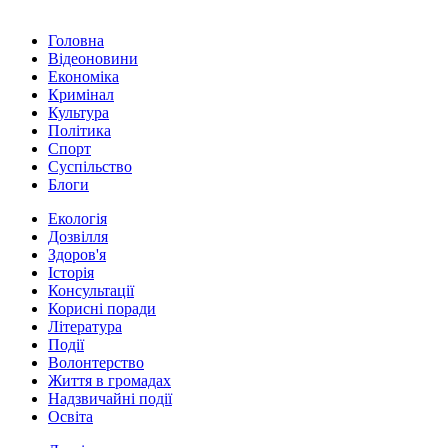
Головна
Відеоновини
Економіка
Кримінал
Культура
Політика
Спорт
Суспільство
Блоги
Екологія
Дозвілля
Здоров'я
Історія
Консультації
Корисні поради
Література
Події
Волонтерство
Життя в громадах
Надзвичайні події
Освіта