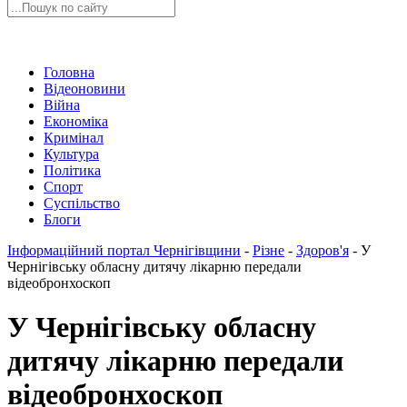
Головна
Відеоновини
Війна
Економіка
Кримінал
Культура
Політика
Спорт
Суспільство
Блоги
Інформаційний портал Чернігівщини
-
Різне
-
Здоров'я
-
У
Чернігівську обласну дитячу лікарню передали
відеобронхоскоп
У Чернігівську обласну
дитячу лікарню передали
відеобронхоскоп