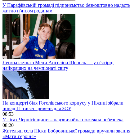
У Парафіївській громаді підприємство безкоштовно надасть
житло п'ятьом родинам
Легкоатлетка з Мени Ангеліна Шепель — у п’ятірці
найкращих на чемпіонаті світу
На концерті біля Гоголівського корпусу у Ніжині зібрали
понад 11 тисяч гривень для ЗСУ
08:53
У лісах Чернігівщини – надзвичайна пожежна небезпека
08:20
Жительці села Піски Бобровицької громади вручили звання
«Мати-героїня»