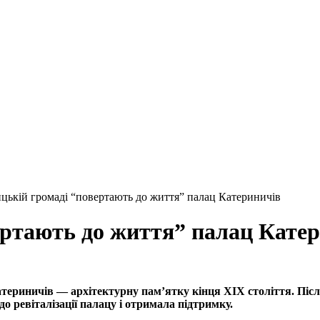
цькій громаді “повертають до життя” палац Катериничів
ертають до життя” палац Кате
териничів — архітектурну пам’ятку кінця XIX століття. Пі
о ревіталізації палацу і отримала підтримку.