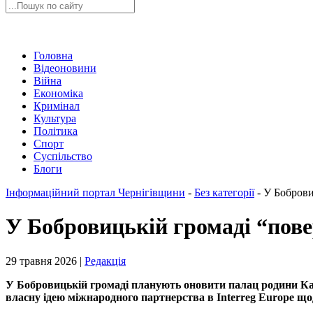
Головна
Відеоновини
Війна
Економіка
Кримінал
Культура
Політика
Спорт
Суспільство
Блоги
Інформаційний портал Чернігівщини
-
Без категорії
-
У Боброви
У Бобровицькій громаді “пов
29 травня 2026 |
Редакція
У Бобровицькій громаді планують оновити палац родини Ка
власну ідею міжнародного партнерства в Interreg Europe щод