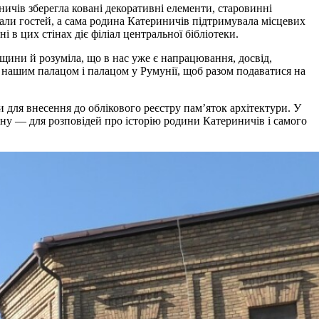
ничів зберегла ковані декоративні елементи, старовинні
мали гостей, а сама родина Катериничів підтримувала місцевих
 в цих стінах діє філіал центральної бібліотеки.
щини й розуміла, що в нас уже є напрацювання, досвід,
 нашим палацом і палацом у Румунії, щоб разом подаватися на
для внесення до облікового реєстру пам’яток архітектури. У
одну — для розповідей про історію родини Катериничів і самого