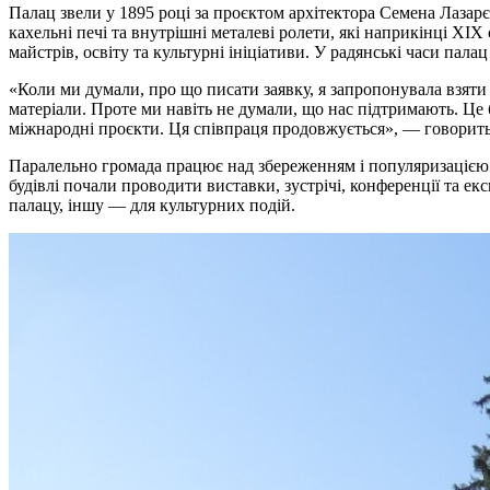
Палац звели у 1895 році за проєктом архітектора Семена Лазарє
кахельні печі та внутрішні металеві ролети, які наприкінці X
майстрів, освіту та культурні ініціативи. У радянські часи пал
«Коли ми думали, про що писати заявку, я запропонувала взяти
матеріали. Проте ми навіть не думали, що нас підтримають. Це
міжнародні проєкти. Ця співпраця продовжується», — говорит
Паралельно громада працює над збереженням і популяризацією с
будівлі почали проводити виставки, зустрічі, конференції та е
палацу, іншу — для культурних подій.