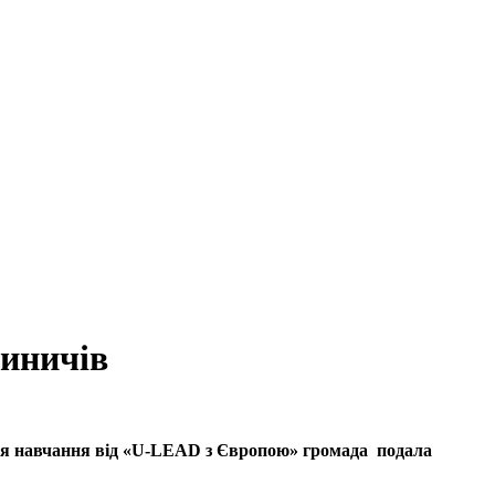
риничів
сля навчання від «U-LEAD з Європою» громада подала