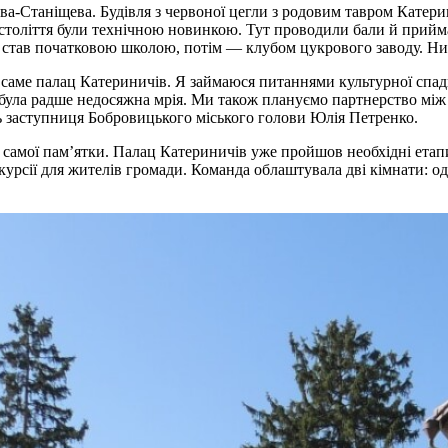
ва-Станіщева. Будівля з червоної цегли з родовим тавром Катери
IX століття були технічною новинкою. Тут проводили бали й прий
ац став початковою школою, потім — клубом цукрового заводу. Нині
 саме палац Катериничів. Я займаюся питаннями культурної спад
 була радше недосяжна мрія. Ми також плануємо партнерство між
ь заступниця Бобровицького міського голови Юлія Петренко.
амої пам’ятки. Палац Катериничів уже пройшов необхідні етапи 
кскурсії для жителів громади. Команда облаштувала дві кімнати: 