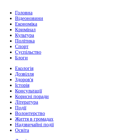
Головна
Відеоновини
Економіка
Кримінал
Культура
Політика
Спорт
Суспільство
Блоги
Екологія
Дозвілля
Здоров'я
Історія
Консультації
Корисні поради
Література
Події
Волонтерство
Життя в громадах
Надзвичайні події
Освіта