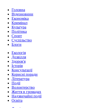
Головна
Відеоновини
Економіка
Кримінал
Культура
Політика
Спорт
Суспільство
Блоги
Екологія
Дозвілля
Здоров'я
Історія
Консультації
Корисні поради
Література
Події
Волонтерство
Життя в громадах
Надзвичайні події
Освіта