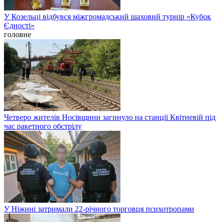
У Козельці відбувся міжгромадський шаховий турнір «Кубок
Єдності»
головне
Четверо жителів Носівщини загинуло на станції Квітневій під
час ракетного обстрілу
У Ніжині затримали 22-річного торговця психотропами