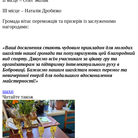
II місце – Олег Жолак
III місце – Наталія Дробязко
Громада вітає переможців та призерів із заслуженими
нагородами:
«Ваші досягнення стають чудовим прикладом для молодих
шахістів нашої громади та популяризують цей благородний
вид спорту. Дякуємо всім учасникам за цікаву гру та
організаторам за підтримку інтелектуального руху в
Бобровиці. Бажаємо нашим шахістам нових перемог та
невичерпної енергії для подальшого вдосконалення
майстерності!»
шахи
Читайте також