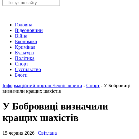
Головна
Відеоновини
Війна
Економіка
Кримінал
Культура
Політика
Спорт
Суспільство
Блоги
Інформаційний портал Чернігівщини
-
Спорт
-
У Бобровиці
визначили кращих шахістів
У Бобровиці визначили
кращих шахістів
15 червня 2026 |
Світлана