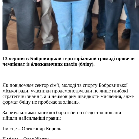
13 червня в Бобровицькій територіальній громаді провели
чемпіонат із блискавичних шахів (бліцу).
Як повідомляє сектор сім’ї, молоді та спорту Бобровицької
міської ради, учасники продемонстрували не лише глибокі
стратегічні знання, а й неймовірну швидкість мислення, адже
формат бліцу не пробачає зволікань.
За результатами запеклої боротьби на п’єдестал пошани
зійшли найсильніші гравці:
I місце – Олександр Король