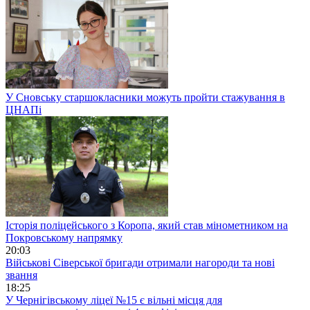
У Сновську старшокласники можуть пройти стажування в
ЦНАПі
Історія поліцейського з Коропа, який став мінометником на
Покровському напрямку
20:03
Військові Сіверської бригади отримали нагороди та нові
звання
18:25
У Чернігівському ліцеї №15 є вільні місця для