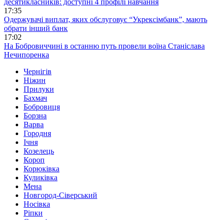
десятикласників: доступні 4 профілі навчання
17:35
Одержувачі виплат, яких обслуговує “Укрексімбанк”, мають
обрати інший банк
17:02
На Бобровиччині в останню путь провели воїна Станіслава
Нечипоренка
Чернігів
Ніжин
Прилуки
Бахмач
Бобровиця
Борзна
Варва
Городня
Ічня
Козелець
Короп
Корюківка
Куликівка
Мена
Новгород-Сіверський
Носівка
Ріпки