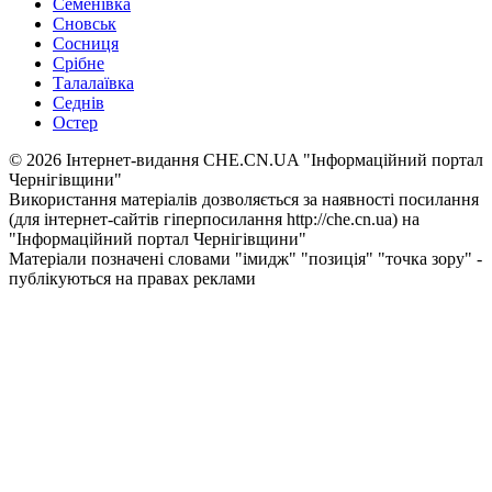
Семенівка
Сновськ
Сосниця
Срібне
Талалаївка
Седнів
Остер
© 2026 Інтернет-видання CHE.CN.UA "Інформаційний портал
Чернiгiвщини"
Використання матеріалів дозволяється за наявності посилання
(для інтернет-сайтів гіперпосилання http://che.cn.ua) на
"Інформаційний портал Чернiгiвщини"
Матеріали позначені словами "імидж" "позиція" "точка зору" -
публікуються на правах реклами