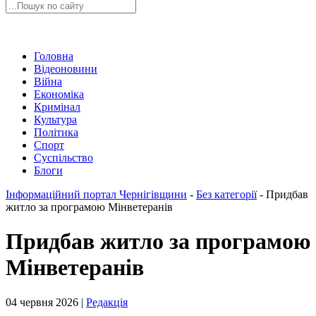
Головна
Відеоновини
Війна
Економіка
Кримінал
Культура
Політика
Спорт
Суспільство
Блоги
Інформаційний портал Чернігівщини
-
Без категорії
-
Придбав
житло за програмою Мінветеранів
Придбав житло за програмою
Мінветеранів
04 червня 2026 |
Редакція