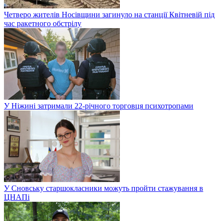
Четверо жителів Носівщини загинуло на станції Квітневій під
час ракетного обстрілу
У Ніжині затримали 22-річного торговця психотропами
У Сновську старшокласники можуть пройти стажування в
ЦНАПі