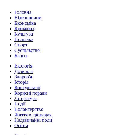
Головна
Відеоновини
Економіка
Кримінал
Культура
Політика
Спорт
Суспільство
Блоги
Екологія
Дозвілля
Здоров'я
Історія
Консультації
Корисні поради
Література
Події
Волонтерство
Життя в громадах
Надзвичайні події
Освіта