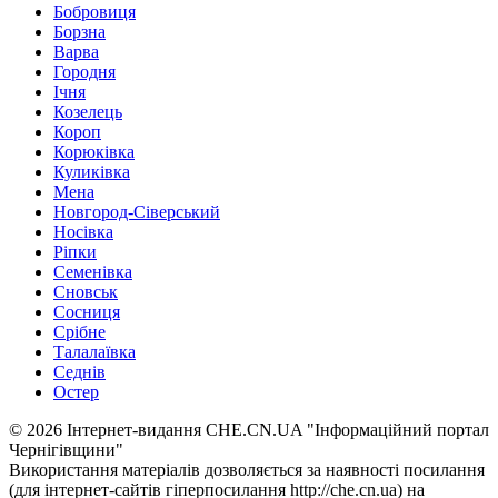
Бобровиця
Борзна
Варва
Городня
Ічня
Козелець
Короп
Корюківка
Куликівка
Мена
Новгород-Сіверський
Носівка
Ріпки
Семенівка
Сновськ
Сосниця
Срібне
Талалаївка
Седнів
Остер
© 2026 Інтернет-видання CHE.CN.UA "Інформаційний портал
Чернiгiвщини"
Використання матеріалів дозволяється за наявності посилання
(для інтернет-сайтів гіперпосилання http://che.cn.ua) на