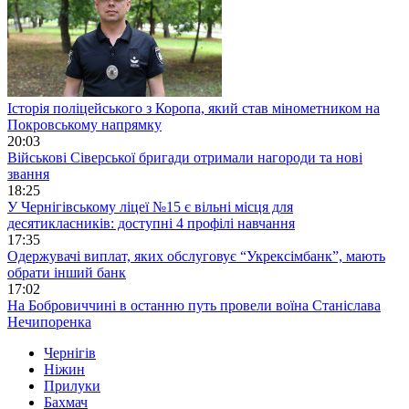
Історія поліцейського з Коропа, який став мінометником на
Покровському напрямку
20:03
Військові Сіверської бригади отримали нагороди та нові
звання
18:25
У Чернігівському ліцеї №15 є вільні місця для
десятикласників: доступні 4 профілі навчання
17:35
Одержувачі виплат, яких обслуговує “Укрексімбанк”, мають
обрати інший банк
17:02
На Бобровиччині в останню путь провели воїна Станіслава
Нечипоренка
Чернігів
Ніжин
Прилуки
Бахмач