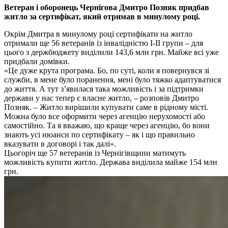
Ветеран і оборонець Чернігова Дмитро Позняк придбав
житло за сертифікат, який отримав в минулому році.
Окрім Дмитра в минулому році сертифікати на житло
отримали ще 56 ветеранів із інвалідністю І-ІІ групи – для
цього з держбюджету виділили 143,6 млн грн. Майже всі уже
придбали домівки.
«Це дуже крута програма. Бо, по суті, коли я повернувся зі
служби, в мене було поранення, мені було тяжко адаптуватися
до життя. А тут з’явилася така можливість і за підтримки
держави у нас тепер є власне житло, – розповів Дмитро
Позняк. – Житло вирішили купувати саме в рідному місті.
Можна було все оформити через агенцію нерухомості або
самостійно. Та я вважаю, що краще через агенцію, бо вони
знають усі нюанси по сертифікату – як і що правильно
вказувати в договорі і так далі».
Цьогоріч ще 57 ветеранів із Чернігівщини матимуть
можливість купити житло. Держава виділила майже 154 млн
грн.