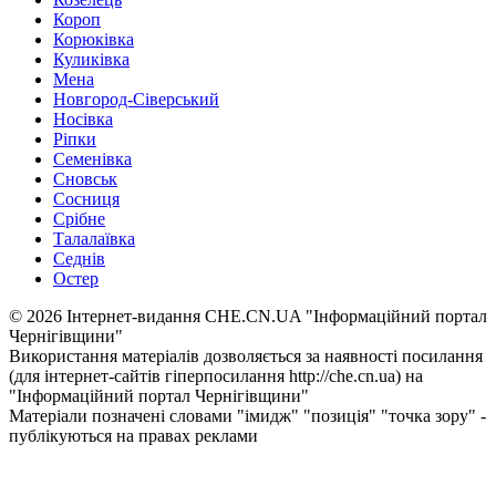
Короп
Корюківка
Куликівка
Мена
Новгород-Сіверський
Носівка
Ріпки
Семенівка
Сновськ
Сосниця
Срібне
Талалаївка
Седнів
Остер
© 2026 Інтернет-видання CHE.CN.UA "Інформаційний портал
Чернiгiвщини"
Використання матеріалів дозволяється за наявності посилання
(для інтернет-сайтів гіперпосилання http://che.cn.ua) на
"Інформаційний портал Чернiгiвщини"
Матеріали позначені словами "імидж" "позиція" "точка зору" -
публікуються на правах реклами