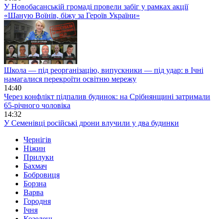
У Новобасанській громаді провели забіг у рамках акції
«Шаную Воїнів, біжу за Героїв України»
Школа — під реорганізацію, випускники — під удар: в Ічні
намагалися перекроїти освітню мережу
14:40
Через конфлікт підпалив будинок: на Срібнянщині затримали
65-річного чоловіка
14:32
У Семенівці російські дрони влучили у два будинки
Чернігів
Ніжин
Прилуки
Бахмач
Бобровиця
Борзна
Варва
Городня
Ічня
Козелець