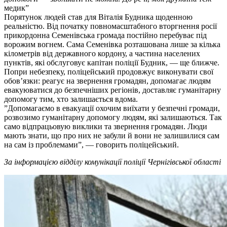
медик”
Порятунок людей став для Віталія Будника щоденною
реальністю. Від початку повномасштабного вторгнення росії
прикордонна Семенівська громада постійно перебуває під
ворожим вогнем. Сама Семенівка розташована лише за кілька
кілометрів від державного кордону, а частина населених
пунктів, які обслуговує капітан поліції Будник, — ще ближче.
Попри небезпеку, поліцейський продовжує виконувати свої
обов’язки: реагує на звернення громадян, допомагає людям
евакуюватися до безпечніших регіонів, доставляє гуманітарну
допомогу тим, хто залишається вдома.
”Допомагаємо в евакуації охочим виїхати у безпечні громади,
розвозимо гуманітарну допомогу людям, які залишаються. Так
само відпрацьовую виклики та звернення громадян. Люди
мають знати, що про них не забули й вони не залишилися сам
на сам із проблемами”, — говорить поліцейський.
За інформацією відділу комунікації поліції Чернігівської області