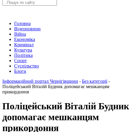
Головна
Відеоновини
Війна
Економіка
Кримінал
Культура
Політика
Спорт
Суспільство
Блоги
Інформаційний портал Чернігівщини
-
Без категорії
-
Поліцейський Віталій Будник допомагає мешканцям
прикордоння
Поліцейський Віталій Будник
допомагає мешканцям
прикордоння