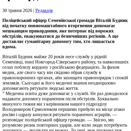
30 травня 2026 |
Редакція
Поліцейський офіцер
Семенівської
громади Віталій Будник
від початку повномаштабного вторгнення допомагає
мешканцям прикордоння, яке потерпає від ворожих
обстрілів,
евакуюватися до безпечніших регіонів
. А ще
доставляє гуманітарну допомогу тим, хто лишається
вдома.
Віталій Будник майже 20 років несе службу у рідній
Семенівці, нині Новгород-Сіверського району, та навколишніх
селах поблизу кордону з російською федерацією. За фахом
медик, але свого часу він свідомо обрав службу в
правоохоронних органах, аби захищати правопорядок і спокій
земляків. Сьогодні ж його медичні знання неодноразово
допомагають рятувати людські життя.
” Медична освіта дуже допомагає у службі. Не раз доводилося
надавати допомогу пораненим після обстрілів. Буквально
минулого тижня ми з керівником нашого підрозділу
Володимиром Єрмоленком першими прибули на місце атаки
росіян і одразу кинулися рятувати поранених аграріїв, —
розповідає поліцейський офіцер громади. — Звісно, ми
розуміємо ризик повторних ударів, але коли люди потребують
допомоги — зволікати не можна. До речі, моя дружина теж