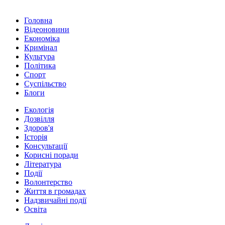
Головна
Відеоновини
Економіка
Кримінал
Культура
Політика
Спорт
Суспільство
Блоги
Екологія
Дозвілля
Здоров'я
Історія
Консультації
Корисні поради
Література
Події
Волонтерство
Життя в громадах
Надзвичайні події
Освіта