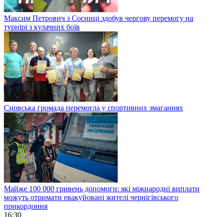
Максим Петрович з Сосниці здобув чергову перемогу на
турнірі з кулачних боїв
Сновська громада перемогла у спортивних змаганнях
Майже 100 000 гривень допомоги: які міжнародні виплати
можуть отримати евакуйовані жителі чернігівського
прикордоння
16:30