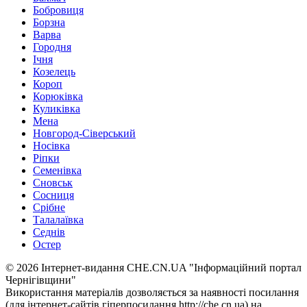
Бобровиця
Борзна
Варва
Городня
Ічня
Козелець
Короп
Корюківка
Куликівка
Мена
Новгород-Сіверський
Носівка
Ріпки
Семенівка
Сновськ
Сосниця
Срібне
Талалаївка
Седнів
Остер
© 2026 Інтернет-видання CHE.CN.UA "Інформаційний портал
Чернiгiвщини"
Використання матеріалів дозволяється за наявності посилання
(для інтернет-сайтів гіперпосилання http://che.cn.ua) на