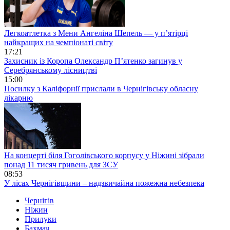
Легкоатлетка з Мени Ангеліна Шепель — у п’ятірці
найкращих на чемпіонаті світу
17:21
Захисник із Коропа Олександр П’ятенко загинув у
Серебрянському лісництві
15:00
Посилку з Каліфорнії прислали в Чернігівську обласну
лікарню
На концерті біля Гоголівського корпусу у Ніжині зібрали
понад 11 тисяч гривень для ЗСУ
08:53
У лісах Чернігівщини – надзвичайна пожежна небезпека
Чернігів
Ніжин
Прилуки
Бахмач