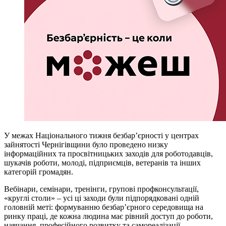
У межах Національного тижня безбар’єрності у центрах
зайнятості Чернігівщини було проведено низку
інформаційних та просвітницьких заходів для роботодавців,
шукачів роботи, молоді, підприємців, ветеранів та інших
категорій громадян.
Вебінари, семінари, тренінги, групові профконсультації,
«круглі столи» – усі ці заходи були підпорядковані одній
головній меті: формуванню безбар’єрного середовища на
ринку праці, де кожна людина має рівний доступ до роботи,
навчання, професійного розвитку та самореалізації.