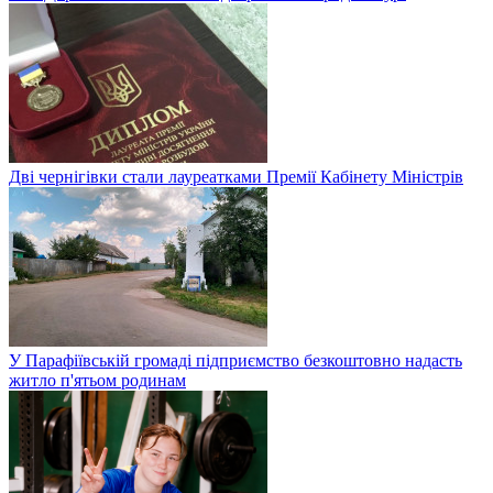
Дві чернігівки стали лауреатками Премії Кабінету Міністрів
У Парафіївській громаді підприємство безкоштовно надасть
житло п'ятьом родинам