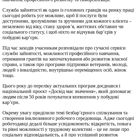
Служба зайнятості як один із головних гравців на ринку праці
сьогодні робить усе можливе, щоб її послуги були
доступними, зрозумілими та зручними для кожного клієнта –
незалежно від віку, стану здоров’я, життєвих обставин чи
соціального статусу, і щоб ніхто не відчував бар’єрів у
побудові кар’єри.
Під час заходів учасникам розповідали про сучасні сервіси
служби зайнятості, можливості професійного навчання,
отримання грантів на започаткування або розвиток власної
справи, а також про програми підтримки ветеранів, молоді,
людей з інвалідністю, внутрішньо переміщених осіб, жінок
тощо.
Цього року до переліку актуальних програм доєднався і
національний проєкт «Досвід має значення», який допомагає
людям після 50 років почуватися впевненим у побудові
кар’єри.
Окрему увагу приділили темі безбар’єрного спілкування та
створення інклюзивного робочого середовища. Адже сьогодні
роботодавці дедалі більше усвідомлюють: відкритість, повага
та рівні можливості у трудовому колективі – це не лише про
соціальну відповідальність, а й про успішний розвиток