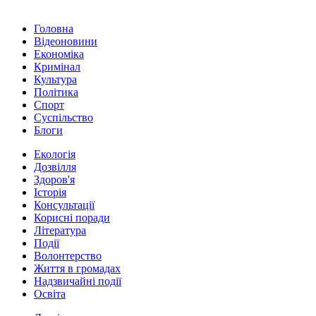
Головна
Відеоновини
Економіка
Кримінал
Культура
Політика
Спорт
Суспільство
Блоги
Екологія
Дозвілля
Здоров'я
Історія
Консультації
Корисні поради
Література
Події
Волонтерство
Життя в громадах
Надзвичайні події
Освіта