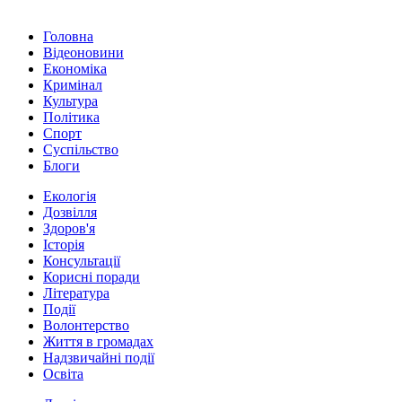
Головна
Відеоновини
Економіка
Кримінал
Культура
Політика
Спорт
Суспільство
Блоги
Екологія
Дозвілля
Здоров'я
Історія
Консультації
Корисні поради
Література
Події
Волонтерство
Життя в громадах
Надзвичайні події
Освіта