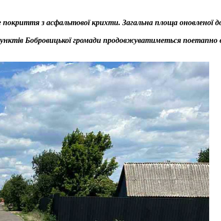
 покриття з асфальтової крихти. Загальна площа оновленої 
унктів Бобровицької громади продовжуватиметься поетапно від