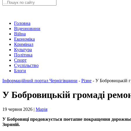
Головна
Відеоновини
Війна
Економіка
Кримінал
Культура
Політика
Спорт
Суспільство
Блоги
Інформаційний портал Чернігівщини
-
Різне
-
У Бобровицькій г
У Бобровицькій громаді ремо
19 червня 2026 |
Марія
У Бобровиці продовжується поетапне покращення дорожньої
Зоряній.