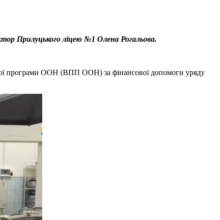
ктор Прилуцького ліцею №1 Олена Рогальова.
ьчої програми ООН (ВПП ООН) за фінансової допомоги уряду