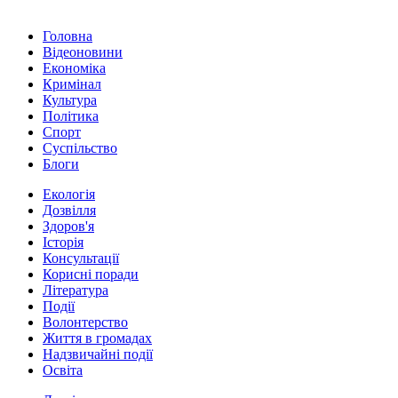
Головна
Відеоновини
Економіка
Кримінал
Культура
Політика
Спорт
Суспільство
Блоги
Екологія
Дозвілля
Здоров'я
Історія
Консультації
Корисні поради
Література
Події
Волонтерство
Життя в громадах
Надзвичайні події
Освіта