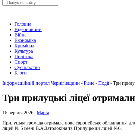
Головна
Відеоновини
Війна
Економіка
Кримінал
Культура
Політика
Спорт
Суспільство
Блоги
Інформаційний портал Чернігівщини
-
Різне
-
Події
-
Три прилу
Три прилуцькі ліцеї отримали
16 червня 2026 |
Марія
Прилуцька громада отримала нове європейське обладнання для 
ліцей № 5 імені В.А.Затолокіна та Прилуцький ліцей №6.