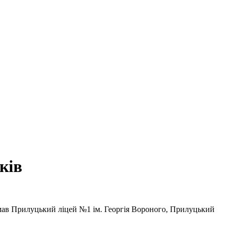
ків
имав Прилуцький ліцей №1 ім. Георгія Вороного, Прилуцький