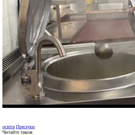
освіта
Прилуки
Читайте також