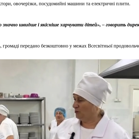
ектори, овочерізки, посудомийні машини та електричні плити.
значно швидше і якісніше харчувати дітей», – говорить дире
ь, громаді передано безкоштовно у межах Всесвітньої продовол