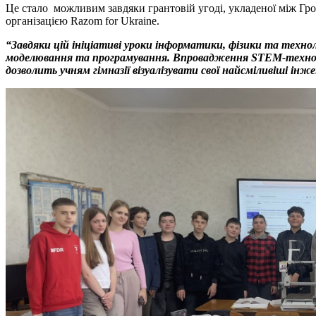
Це стало можливим завдяки грантовій угоді, укладеної між Гр
організацією Razom for Ukraine.
“Завдяки цій ініціативі уроки інформатики, фізики та техно
моделювання та програмування. Впровадження STEM-технолог
дозволить учням гімназії візуалізувати свої найсміливіші інж