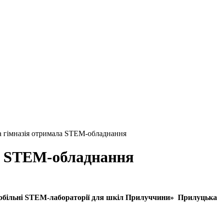
 гімназія отримала STEM-обладнання
а STEM-обладнання
: мобільні STEM-лабораторії для шкіл Прилуччини» Прилуцьк