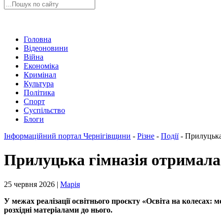
Головна
Відеоновини
Війна
Економіка
Кримінал
Культура
Політика
Спорт
Суспільство
Блоги
Інформаційний портал Чернігівщини
-
Різне
-
Події
-
Прилуцька
Прилуцька гімназія отримал
25 червня 2026 |
Марія
У межах реалізації освітнього проєкту «Освіта на колесах
розхідні матеріалами до нього.