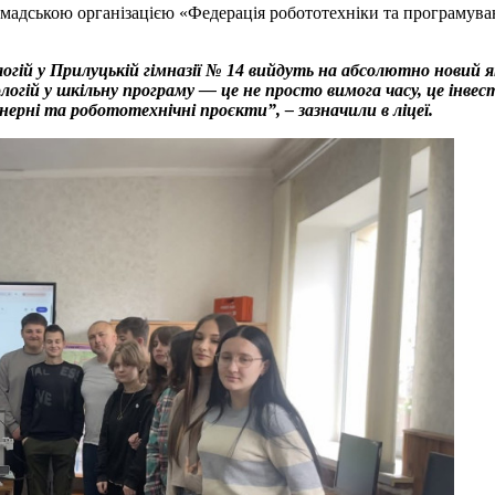
омадською організацією «Федерація робототехніки та програмув
логій у Прилуцькій гімназії № 14 вийдуть на абсолютно новий 
ій у шкільну програму — це не просто вимога часу, це інве
енерні та робототехнічні проєкти”, – зазначили в ліцеї.