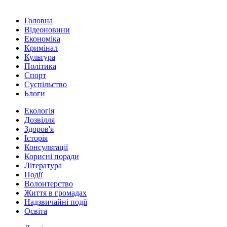
Головна
Відеоновини
Економіка
Кримінал
Культура
Політика
Спорт
Суспільство
Блоги
Екологія
Дозвілля
Здоров'я
Історія
Консультації
Корисні поради
Література
Події
Волонтерство
Життя в громадах
Надзвичайні події
Освіта