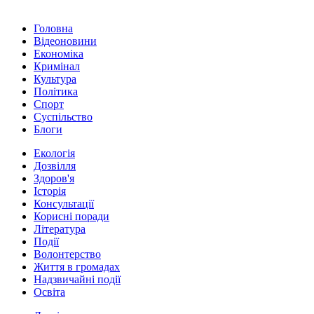
Головна
Відеоновини
Економіка
Кримінал
Культура
Політика
Спорт
Суспільство
Блоги
Екологія
Дозвілля
Здоров'я
Історія
Консультації
Корисні поради
Література
Події
Волонтерство
Життя в громадах
Надзвичайні події
Освіта