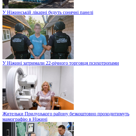
У Ніжинській лікарні будуть сонячні панелі
У Ніжині затримали 22-річного торговця психотропами
Жительки Прилуцького району безкоштовно проходитимуть
мамографію в Ніжині