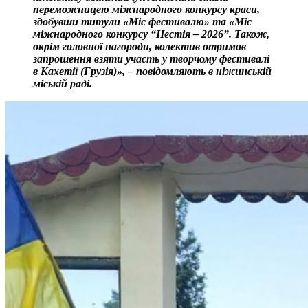
переможницею міжнародного конкурсу краси,
здобувши титули «Міс фестивалю» та «Міс
міжнародного конкурсу “Нестія – 2026”.
Також,
окрім головної нагороди, колектив отримав
запрошення взяти участь у творчому фестивалі
в Кахетії (Грузія)», – повідомляють в ніжинській
міській раді.