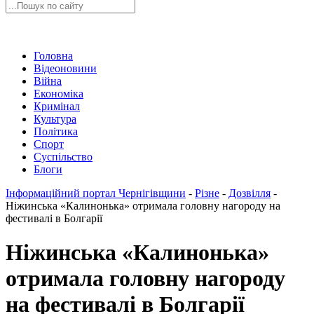
Головна
Відеоновини
Війна
Економіка
Кримінал
Культура
Політика
Спорт
Суспільство
Блоги
Інформаційний портал Чернігівщини
-
Різне
-
Дозвілля
-
Ніжинська «Калинонька» отримала головну нагороду на
фестивалі в Болгарії
Ніжинська «Калинонька»
отримала головну нагороду
на фестивалі в Болгарії