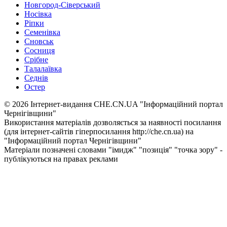
Новгород-Сіверський
Носівка
Ріпки
Семенівка
Сновськ
Сосниця
Срібне
Талалаївка
Седнів
Остер
© 2026 Інтернет-видання CHE.CN.UA "Інформаційний портал
Чернiгiвщини"
Використання матеріалів дозволяється за наявності посилання
(для інтернет-сайтів гіперпосилання http://che.cn.ua) на
"Інформаційний портал Чернiгiвщини"
Матеріали позначені словами "імидж" "позиція" "точка зору" -
публікуються на правах реклами