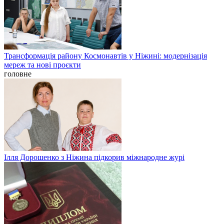
Трансформація району Космонавтів у Ніжині: модернізація
мереж та нові проєкти
головне
Ілля Дорошенко з Ніжина підкорив міжнародне журі