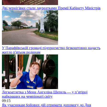
Дві чернігівки стали лауреатками Премії Кабінету Міністрів
У Парафіївській громаді підприємство безкоштовно надасть
житло п'ятьом родинам
Легкоатлетка з Мени Ангеліна Шепель — у п’ятірці
найкращих на чемпіонаті світу
09:15
Як учасникам бойових дій отримати допомогу до Дня