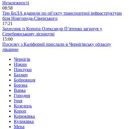
Незалежності
08:58
Три БпЛА вдарили по об’єкту транспортної інфраструктури
біля Новгорода-Сіверського
17:21
Захисник із Коропа Олександр П’ятенко загинув у
Серебрянському лісництві
15:00
Посилку з Каліфорнії прислали в Чернігівську обласну
лікарню
Чернігів
Ніжин
Прилуки
Бахмач
Бобровиця
Борзна
Варва
Городня
Ічня
Козелець
Короп
Корюківка
Куликівка
Мена