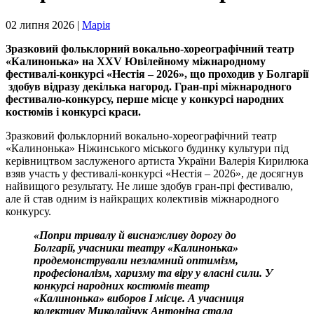
02 липня 2026 |
Марія
Зразковий фольклорний вокально-хореографічний театр
«Калинонька» на XXV Ювілейному міжнародному
фестивалі-конкурсі «Нестія – 2026», що проходив у Болгарії
здобув відразу декілька нагород. Гран-прі міжнародного
фестивалю-конкурсу, перше місце у конкурсі народних
костюмів і конкурсі краси.
Зразковий фольклорний вокально-хореографічний театр
«Калинонька» Ніжинського міського будинку культури під
керівництвом заслуженого артиста України Валерія Кирилюка
взяв участь у фестивалі-конкурсі «Нестія – 2026», де досягнув
найвищого результату. Не лише здобув гран-прі фестивалю,
але й став одним із найкращих колективів міжнародного
конкурсу.
«Попри тривалу й виснажливу дорогу до
Болгарії, учасники театру «Калинонька»
продемонстрували незламний оптимізм,
професіоналізм, харизму та віру у власні сили. У
конкурсі народних костюмів театр
«Калинонька» виборов І місце. А учасниця
колективу Миколайчук Антоніна стала