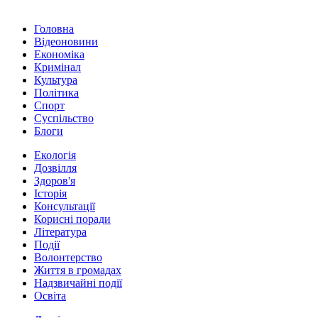
Головна
Відеоновини
Економіка
Кримінал
Культура
Політика
Спорт
Суспільство
Блоги
Екологія
Дозвілля
Здоров'я
Історія
Консультації
Корисні поради
Література
Події
Волонтерство
Життя в громадах
Надзвичайні події
Освіта