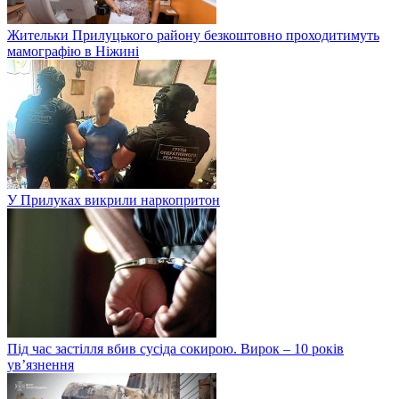
Жительки Прилуцького району безкоштовно проходитимуть
мамографію в Ніжині
У Прилуках викрили наркопритон
Під час застілля вбив сусіда сокирою. Вирок – 10 років
ув’язнення