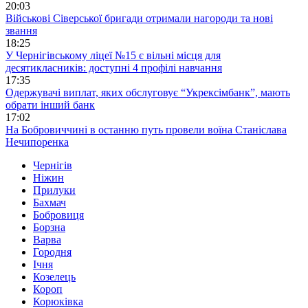
20:03
Військові Сіверської бригади отримали нагороди та нові
звання
18:25
У Чернігівському ліцеї №15 є вільні місця для
десятикласників: доступні 4 профілі навчання
17:35
Одержувачі виплат, яких обслуговує “Укрексімбанк”, мають
обрати інший банк
17:02
На Бобровиччині в останню путь провели воїна Станіслава
Нечипоренка
Чернігів
Ніжин
Прилуки
Бахмач
Бобровиця
Борзна
Варва
Городня
Ічня
Козелець
Короп
Корюківка