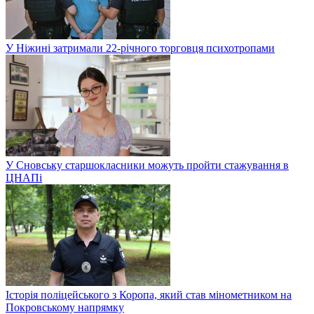
У Ніжині затримали 22-річного торговця психотропами
У Сновську старшокласники можуть пройти стажування в
ЦНАПі
Історія поліцейського з Коропа, який став мінометником на
Покровському напрямку