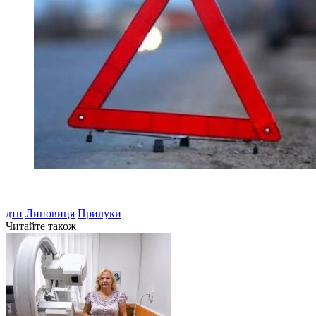
дтп
Линовиця
Прилуки
Читайте також