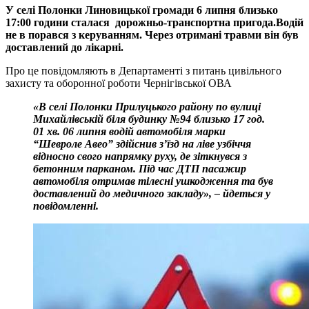
У селі Полонки Линовицької громади 6 липня близько
17:00 години сталася дорожньо-транспортна пригода.Водій
не в порався з керуванням. Через отримані травми він був
доставлений до лікарні.
Про це повідомляють в Департаменті з питань цивільного
захисту та оборонної роботи Чернігівської ОВА
«В селі Полонки Прилуцького району по вулиці
Михайлівській біля будинку №94 близько 17 год.
01 хв. 06 липня водій автомобіля марки
“Шевроле Авео” здійснив з’їзд на ліве узбіччя
відносно свого напрямку руху, де зіткнувся з
бетонним парканом. Під час ДТП пасажир
автомобіля отримав тілесні ушкодження та був
доставлений до медичного закладу», – йдеться у
повідомленні.