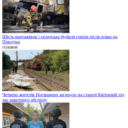
Шість вантажівок і складська будівля горіли після атаки на
Прилуки
головне
Четверо жителів Носівщини загинуло на станції Квітневій під
час ракетного обстрілу