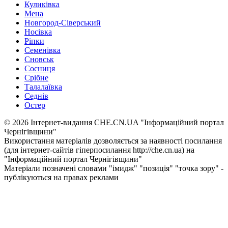
Куликівка
Мена
Новгород-Сіверський
Носівка
Ріпки
Семенівка
Сновськ
Сосниця
Срібне
Талалаївка
Седнів
Остер
© 2026 Інтернет-видання CHE.CN.UA "Інформаційний портал
Чернiгiвщини"
Використання матеріалів дозволяється за наявності посилання
(для інтернет-сайтів гіперпосилання http://che.cn.ua) на
"Інформаційний портал Чернiгiвщини"
Матеріали позначені словами "імидж" "позиція" "точка зору" -
публікуються на правах реклами