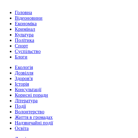
Головна
Відеоновини
Економіка
Кримінал
Культура
Політика
Спорт
Суспільство
Блоги
Екологія
Дозвілля
Здоров'я
Історія
Консультації
Корисні поради
Література
Події
Волонтерство
Життя в громадах
Надзвичайні події
Освіта