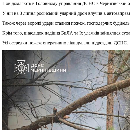
Повідомляють в Головному управління ДСНС в Чернігівській о
У ніч на 3 липня російський ударний дрон влучив в автозапра
Також через ворожі удари сталися пожежі господарчих будівел
Крім того, внаслідок падіння БпЛА та їх уламків зайнялися суха
Усі осередки пожеж оперативно ліквідували підрозділи ДСНС.