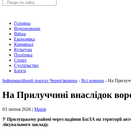
Головна
Відеоновини
Війна
Економіка
Кримінал
Культура
Політика
Спорт
Суспільство
Блоги
Інформаційний портал Чернігівщини
-
Всі новини
-
На Прилучч
На Прилуччині внаслідок воро
03 липня 2026 |
Марія
У Прилуцькому районі через падіння БпЛА на території авто
лікувального закладу.