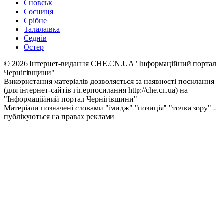
Сновськ
Сосниця
Срібне
Талалаївка
Седнів
Остер
© 2026 Інтернет-видання CHE.CN.UA "Інформаційний портал
Чернiгiвщини"
Використання матеріалів дозволяється за наявності посилання
(для інтернет-сайтів гіперпосилання http://che.cn.ua) на
"Інформаційний портал Чернiгiвщини"
Матеріали позначені словами "імидж" "позиція" "точка зору" -
публікуються на правах реклами