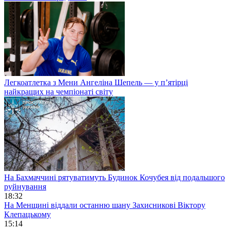
Легкоатлетка з Мени Ангеліна Шепель — у п’ятірці
найкращих на чемпіонаті світу
На Бахмаччині рятуватимуть Будинок Кочубея від подальшого
руйнування
18:32
На Менщині віддали останню шану Захисникові Віктору
Клепацькому
15:14