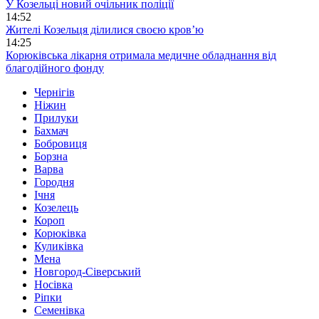
У Козельці новий очільник поліції
14:52
Жителі Козельця ділилися своєю кров’ю
14:25
Корюківська лікарня отримала медичне обладнання від
благодійного фонду
Чернігів
Ніжин
Прилуки
Бахмач
Бобровиця
Борзна
Варва
Городня
Ічня
Козелець
Короп
Корюківка
Куликівка
Мена
Новгород-Сіверський
Носівка
Ріпки
Семенівка