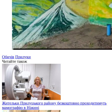
Обичів
Прилуки
Читайте також
Жительки Прилуцького району безкоштовно проходитимуть
мамографію в Ніжині