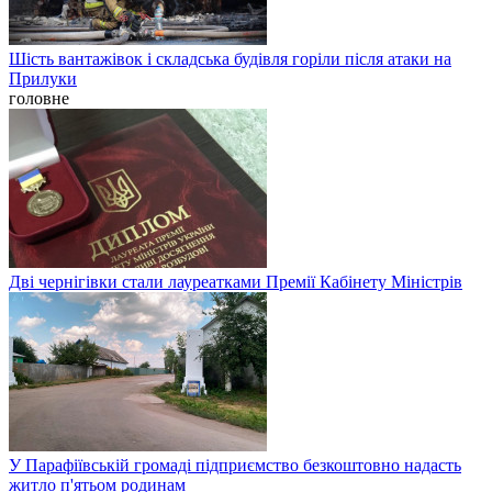
Шість вантажівок і складська будівля горіли після атаки на
Прилуки
головне
Дві чернігівки стали лауреатками Премії Кабінету Міністрів
У Парафіївській громаді підприємство безкоштовно надасть
житло п'ятьом родинам