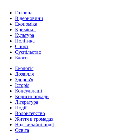
Головна
Відеоновини
Економіка
Кримінал
Культура
Політика
Спорт
Суспільство
Блоги
Екологія
Дозвілля
Здоров'я
Історія
Консультації
Корисні поради
Література
Події
Волонтерство
Життя в громадах
Надзвичайні події
Освіта