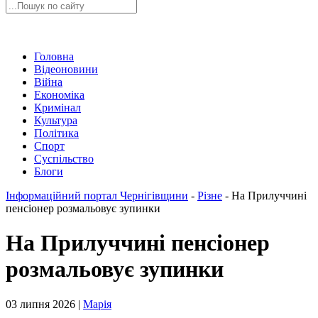
Головна
Відеоновини
Війна
Економіка
Кримінал
Культура
Політика
Спорт
Суспільство
Блоги
Інформаційний портал Чернігівщини
-
Різне
-
На Прилуччині
пенсіонер розмальовує зупинки
На Прилуччині пенсіонер
розмальовує зупинки
03 липня 2026 |
Марія