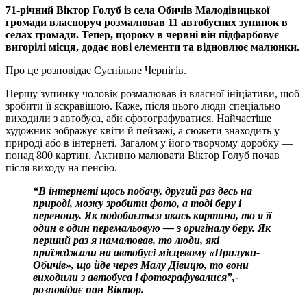
71-річний Віктор Голуб із села Обичів Малодівицької
громади власноруч розмалював 11 автобусних зупинок в
селах громади. Тепер, щороку в червні він підфарбовує
вигорілі місця, додає нові елементи та відновлює малюнки.
Про це розповідає Суспільне Чернігів.
Першу зупинку чоловік розмалював із власної ініціативи, щоб
зробити її яскравішою. Каже, після цього люди спеціально
виходили з автобуса, аби сфотографуватися. Найчастіше
художник зображує квіти й пейзажі, а сюжети знаходить у
природі або в інтернеті. Загалом у його творчому доробку —
понад 800 картин. Активно малювати Віктор Голуб почав
після виходу на пенсію.
“В інтернеті щось побачу, другий раз десь на
природі, можу зробити фото, а тоді беру і
переношу. Як подобається якась картина, то я її
один в один перемальовую — з оригіналу беру. Як
перший раз я намалював, то люди, які
приїжджали на автобусі місцевому «Прилуки-
Обичів», що йде через Малу Дівицю, то вони
виходили з автобуса і фотографувалися”,-
розповідає пан Віктор.