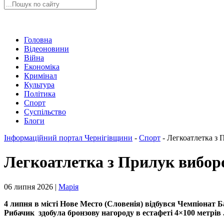
Головна
Відеоновини
Війна
Економіка
Кримінал
Культура
Політика
Спорт
Суспільство
Блоги
Інформаційний портал Чернігівщини
-
Спорт
-
Легкоатлетка з 
Легкоатлетка з Прилук вибор
06 липня 2026 |
Марія
4 липня в місті Нове Место (Словенія) відбувся Чемпіонат Б
Рибачик здобула бронзову нагороду в естафеті 4×100 метрів 