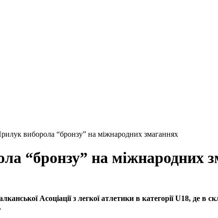
Прилук виборола “бронзу” на міжнародних змаганнях
ола “бронзу” на міжнародних 
алканської Асоціації з легкої атлетики в категорії U18, де 
.