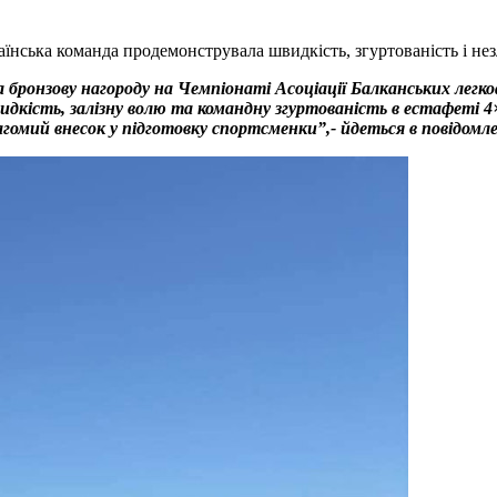
раїнська команда продемонструвала швидкість, згуртованість і н
онзову нагороду на Чемпіонаті Асоціації Балканських легкоа
дкість, залізну волю та командну згуртованість в естафеті 
гомий внесок у підготовку спортсменки”,- йдеться в повідомле