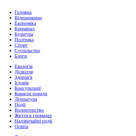
Головна
Відеоновини
Економіка
Кримінал
Культура
Політика
Спорт
Суспільство
Блоги
Екологія
Дозвілля
Здоров'я
Історія
Консультації
Корисні поради
Література
Події
Волонтерство
Життя в громадах
Надзвичайні події
Освіта