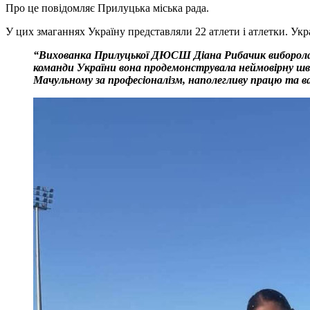
Про це повідомляє Прилуцька міська рада.
У цих змаганнях Україну представляли 22 атлети і атлетки. Ук
“Вихованка Прилуцької ДЮСШ Діана Рибачик виборола бр
команди України вона продемонструвала неймовірну шви
Мачульному за професіоналізм, наполегливу працю та ва