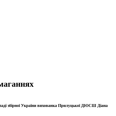
змаганнях
в складі збірної України вихованка Прилуцької ДЮСШ Діана