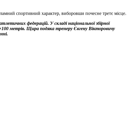
езламний спортивний характер, виборовши почесне третє місце.
тлетичних федерацій. У складі національної збірної
4×100 метрів. Щира подяка тренеру Євгену Вікторовичу
нні.