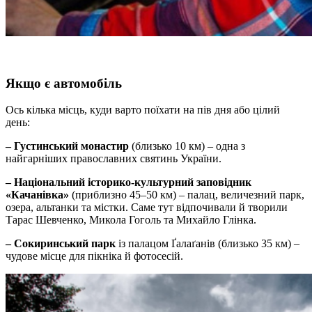
Якщо є автомобіль
Ось кілька місць, куди варто поїхати на пів дня або цілий
день:
– Густинський монастир
(близько 10 км) – одна з
найгарніших православних святинь України.
– Національний історико-культурний заповідник
«Качанівка»
(приблизно 45–50 км) – палац, величезний парк,
озера, альтанки та містки. Саме тут відпочивали й творили
Тарас Шевченко, Микола Гоголь та Михайло Глінка.
– Сокиринський парк
із палацом Ґалаґанів (близько 35 км) –
чудове місце для пікніка й фотосесій.