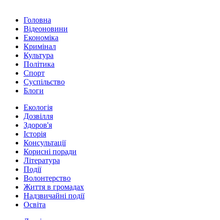
Головна
Відеоновини
Економіка
Кримінал
Культура
Політика
Спорт
Суспільство
Блоги
Екологія
Дозвілля
Здоров'я
Історія
Консультації
Корисні поради
Література
Події
Волонтерство
Життя в громадах
Надзвичайні події
Освіта