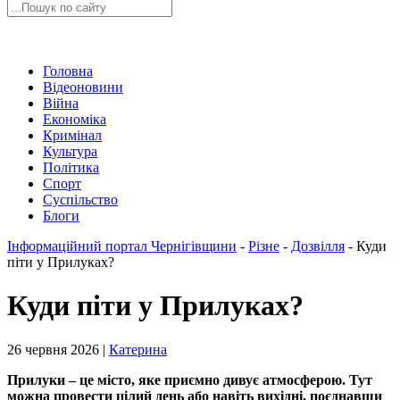
Головна
Відеоновини
Війна
Економіка
Кримінал
Культура
Політика
Спорт
Суспільство
Блоги
Інформаційний портал Чернігівщини
-
Різне
-
Дозвілля
-
Куди
піти у Прилуках?
Куди піти у Прилуках?
26 червня 2026 |
Катерина
Прилуки – це місто, яке приємно дивує атмосферою. Тут
можна провести цілий день або навіть вихідні, поєднавши