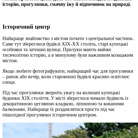
історію, прогулянки, смачну їжу й відпочинок на природі.
Історичний центр
Найкраще знайомство з містом почати з центральної частини.
Саме тут збереглися будівлі XIX-XX століть, старі купецькі
особняки та затишні вулиці. Прилуки мають майже
тисячолітню історію, а в минулому були важливим козацьким
містом.
Якщо любите фотографувати, найкращий час для прогулянки
– ранок або вечір, коли старовинні будівлі красиво освітлює
сонце.
Під час прогулянки зверніть увагу на колишні купецькі
будинки XIX століття. У місті збереглося чимало будівель із
декоративною цегляною кладкою, ліпниною та кованими
балконами. Найкраще їх роздивлятися просто під час
пішохідної прогулянки історичним центром.