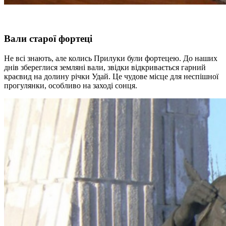
Вали старої фортеці
Не всі знають, але колись Прилуки були фортецею. До наших
днів збереглися земляні вали, звідки відкривається гарний
краєвид на долину річки Удай. Це чудове місце для неспішної
прогулянки, особливо на заході сонця.