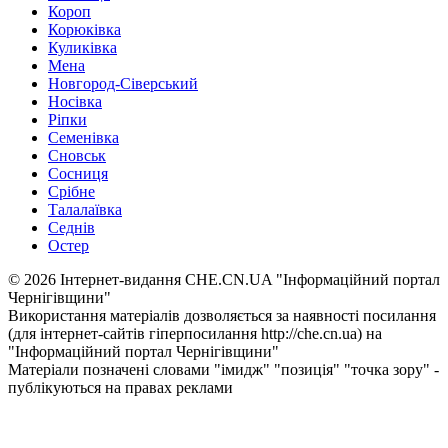
Короп
Корюківка
Куликівка
Мена
Новгород-Сіверський
Носівка
Ріпки
Семенівка
Сновськ
Сосниця
Срібне
Талалаївка
Седнів
Остер
© 2026 Інтернет-видання CHE.CN.UA "Інформаційний портал
Чернiгiвщини"
Використання матеріалів дозволяється за наявності посилання
(для інтернет-сайтів гіперпосилання http://che.cn.ua) на
"Інформаційний портал Чернiгiвщини"
Матеріали позначені словами "імидж" "позиція" "точка зору" -
публікуються на правах реклами