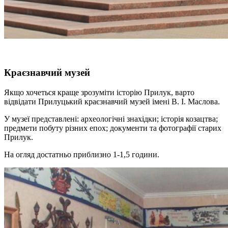
Краєзнавчий музей
Якщо хочеться краще зрозуміти історію Прилук, варто
відвідати Прилуцький краєзнавчий музей імені В. І. Маслова.
У музеї представлені: археологічні знахідки; історія козацтва;
предмети побуту різних епох; документи та фотографії старих
Прилук.
На огляд достатньо приблизно 1-1,5 години.