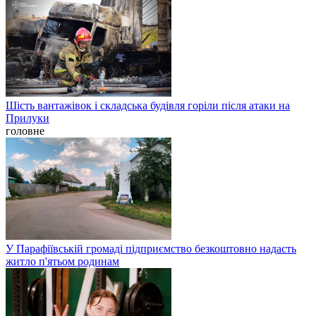
Шість вантажівок і складська будівля горіли після атаки на
Прилуки
головне
У Парафіївській громаді підприємство безкоштовно надасть
житло п'ятьом родинам