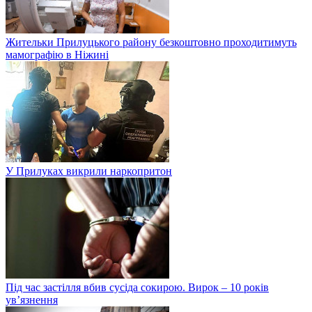
Жительки Прилуцького району безкоштовно проходитимуть
мамографію в Ніжині
У Прилуках викрили наркопритон
Під час застілля вбив сусіда сокирою. Вирок – 10 років
ув’язнення