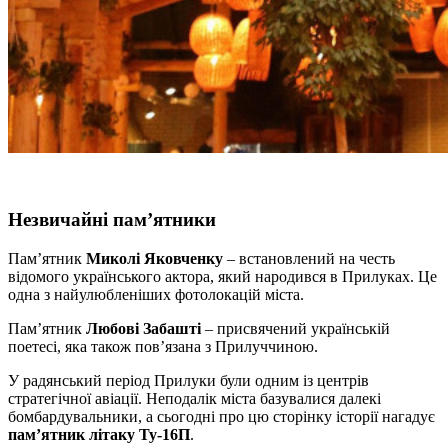
Незвичайні пам’ятники
Пам’ятник
Миколі Яковченку
– встановлений на честь
відомого українського актора, який народився в Прилуках. Це
одна з найулюбленіших фотолокацій міста.
Пам’ятник
Любові Забашті
– присвячений українській
поетесі, яка також пов’язана з Прилуччиною.
У радянський період Прилуки були одним із центрів
стратегічної авіації. Неподалік міста базувалися далекі
бомбардувальники, а сьогодні про цю сторінку історії нагадує
пам’ятник літаку Ту-16П
.