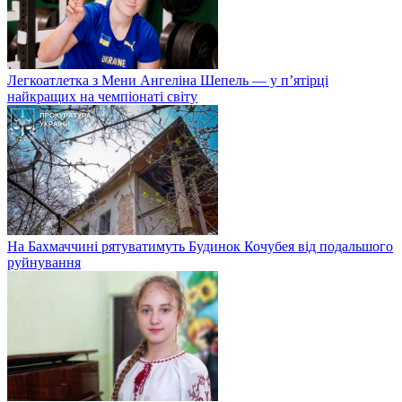
Легкоатлетка з Мени Ангеліна Шепель — у п’ятірці
найкращих на чемпіонаті світу
На Бахмаччині рятуватимуть Будинок Кочубея від подальшого
руйнування