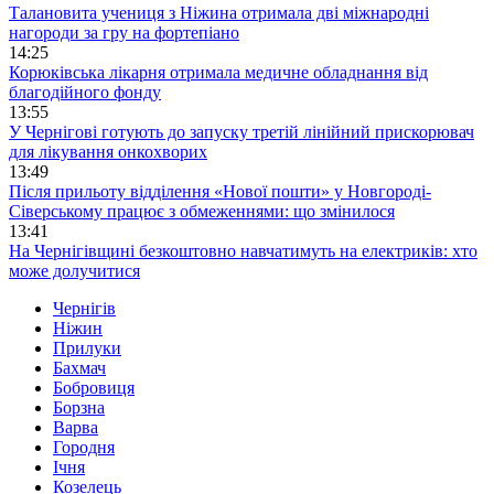
Талановита учениця з Ніжина отримала дві міжнародні
нагороди за гру на фортепіано
14:25
Корюківська лікарня отримала медичне обладнання від
благодійного фонду
13:55
У Чернігові готують до запуску третій лінійний прискорювач
для лікування онкохворих
13:49
Після прильоту відділення «Нової пошти» у Новгороді-
Сіверському працює з обмеженнями: що змінилося
13:41
На Чернігівщині безкоштовно навчатимуть на електриків: хто
може долучитися
Чернігів
Ніжин
Прилуки
Бахмач
Бобровиця
Борзна
Варва
Городня
Ічня
Козелець