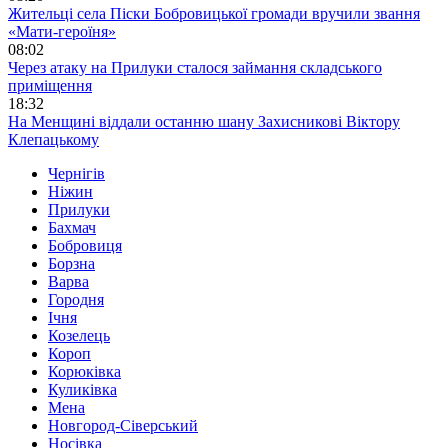
Жительці села Піски Бобровицької громади вручили звання
«Мати-героїня»
08:02
Через атаку на Прилуки сталося займання складського
приміщення
18:32
На Менщині віддали останню шану Захисникові Віктору
Клепацькому
Чернігів
Ніжин
Прилуки
Бахмач
Бобровиця
Борзна
Варва
Городня
Ічня
Козелець
Короп
Корюківка
Куликівка
Мена
Новгород-Сіверський
Носівка