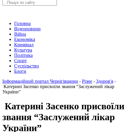
Головна
Відеоновини
Війна
Економіка
Кримінал
Культура
Політика
Спорт
Суспільство
Блоги
Інформаційний портал Чернігівщини
-
Різне
-
Здоров'я
-
Катерині Засенко присвоїли звання “Заслужений лікар
України”
Катерині Засенко присвоїли
звання “Заслужений лікар
України”