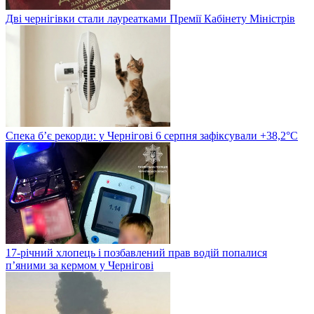
Дві чернігівки стали лауреатками Премії Кабінету Міністрів
Спека б’є рекорди: у Чернігові 6 серпня зафіксували +38,2°С
17-річний хлопець і позбавлений прав водій попалися
п’яними за кермом у Чернігові