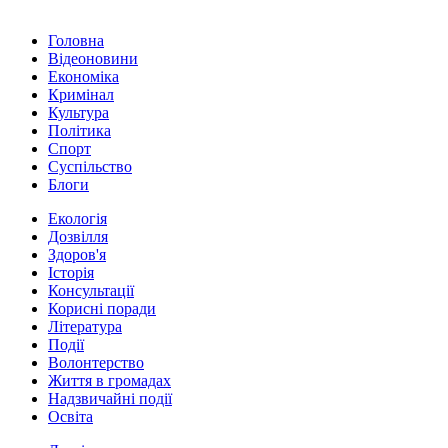
Головна
Відеоновини
Економіка
Кримінал
Культура
Політика
Спорт
Суспільство
Блоги
Екологія
Дозвілля
Здоров'я
Історія
Консультації
Корисні поради
Література
Події
Волонтерство
Життя в громадах
Надзвичайні події
Освіта