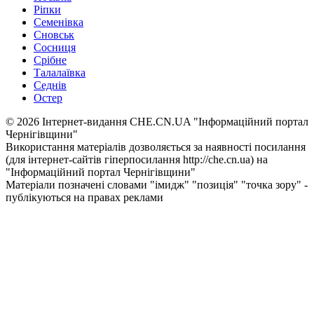
Ріпки
Семенівка
Сновськ
Сосниця
Срібне
Талалаївка
Седнів
Остер
© 2026 Інтернет-видання CHE.CN.UA "Інформаційний портал
Чернiгiвщини"
Використання матеріалів дозволяється за наявності посилання
(для інтернет-сайтів гіперпосилання http://che.cn.ua) на
"Інформаційний портал Чернiгiвщини"
Матеріали позначені словами "імидж" "позиція" "точка зору" -
публікуються на правах реклами