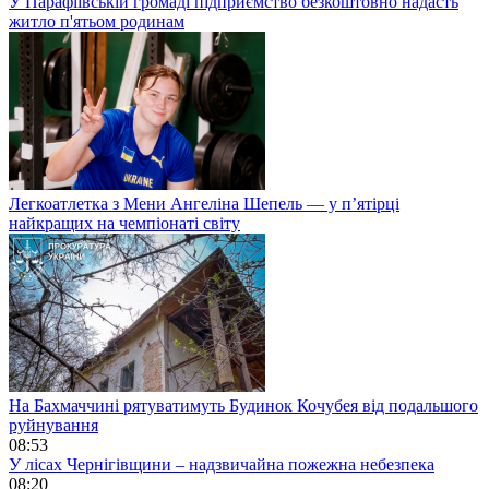
У Парафіївській громаді підприємство безкоштовно надасть
житло п'ятьом родинам
Легкоатлетка з Мени Ангеліна Шепель — у п’ятірці
найкращих на чемпіонаті світу
На Бахмаччині рятуватимуть Будинок Кочубея від подальшого
руйнування
08:53
У лісах Чернігівщини – надзвичайна пожежна небезпека
08:20