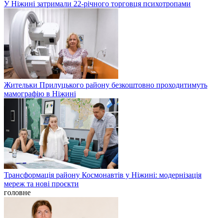
У Ніжині затримали 22-річного торговця психотропами
Жительки Прилуцького району безкоштовно проходитимуть
мамографію в Ніжині
Трансформація району Космонавтів у Ніжині: модернізація
мереж та нові проєкти
головне