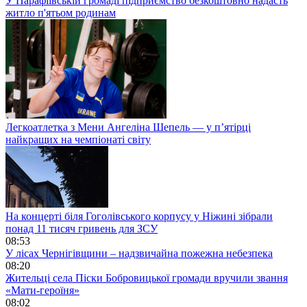
У Парафіївській громаді підприємство безкоштовно надасть
житло п'ятьом родинам
Легкоатлетка з Мени Ангеліна Шепель — у п’ятірці
найкращих на чемпіонаті світу
На концерті біля Гоголівського корпусу у Ніжині зібрали
понад 11 тисяч гривень для ЗСУ
08:53
У лісах Чернігівщини – надзвичайна пожежна небезпека
08:20
Жительці села Піски Бобровицької громади вручили звання
«Мати-героїня»
08:02