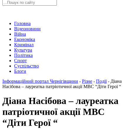
Головна
Відеоновини
Війна
Економіка
Кримінал
Культура
Політика
Спорт
Суспільство
Блоги
Інформаційний портал Чернігівщини
-
Різне
-
Події
-
Діана
Насібова – лауреатка патріотичної акції МВС “Діти Герої “
Діана Насібова – лауреатка
патріотичної акції МВС
“Діти Герої “