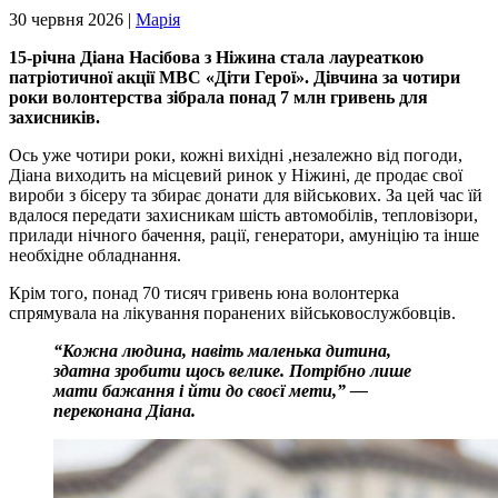
30 червня 2026 |
Марія
15-річна Діана Насібова з Ніжина стала лауреаткою
патріотичної акції МВС «Діти Герої». Дівчина за чотири
роки волонтерства зібрала понад 7 млн гривень для
захисників.
Ось уже чотири роки, кожні вихідні ,незалежно від погоди,
Діана виходить на місцевий ринок у Ніжині, де продає свої
вироби з бісеру та збирає донати для військових. За цей час їй
вдалося передати захисникам шість автомобілів, тепловізори,
прилади нічного бачення, рації, генератори, амуніцію та інше
необхідне обладнання.
Крім того, понад 70 тисяч гривень юна волонтерка
спрямувала на лікування поранених військовослужбовців.
“Кожна людина, навіть маленька дитина,
здатна зробити щось велике. Потрібно лише
мати бажання і йти до своєї мети,” —
переконана Діана.