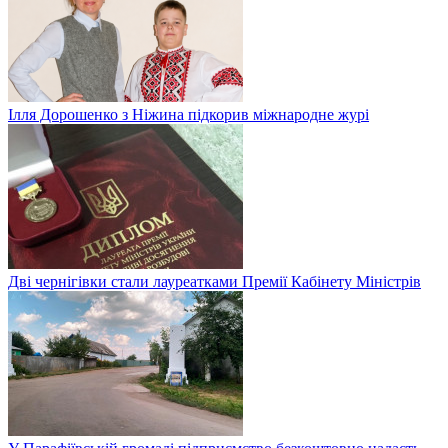
Ілля Дорошенко з Ніжина підкорив міжнародне журі
Дві чернігівки стали лауреатками Премії Кабінету Міністрів