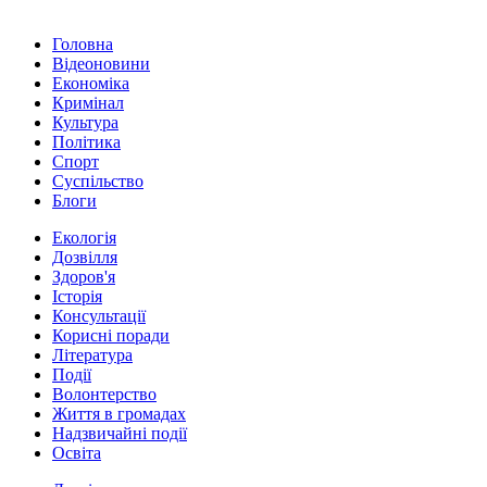
Головна
Відеоновини
Економіка
Кримінал
Культура
Політика
Спорт
Суспільство
Блоги
Екологія
Дозвілля
Здоров'я
Історія
Консультації
Корисні поради
Література
Події
Волонтерство
Життя в громадах
Надзвичайні події
Освіта