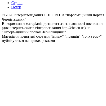
Седнів
Остер
© 2026 Інтернет-видання CHE.CN.UA "Інформаційний портал
Чернiгiвщини"
Використання матеріалів дозволяється за наявності посилання
(для інтернет-сайтів гіперпосилання http://che.cn.ua) на
"Інформаційний портал Чернiгiвщини"
Матеріали позначені словами "імидж" "позиція" "точка зору" -
публікуються на правах реклами