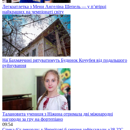
Легкоатлетка з Мени Ангеліна Шепель — у п’ятірці
найкращих на чемпіонаті світу
На Бахмаччині рятуватимуть Будинок Кочубея від подальшого
руйнування
Талановита учениця з Ніжина отримала дві міжнародні
нагороди за гру на фортепіано
09:54
Спека б’є рекорди: у Чернігові 6 серпня зафіксували +38,2°С