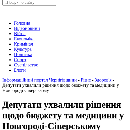
Головна
Відеоновини
Війна
Економіка
Кримінал
Культура
Політика
Спорт
Суспільство
Блоги
Інформаційний портал Чернігівщини
-
Різне
-
Здоров'я
-
Депутати ухвалили рішення щодо бюджету та медицини у
Новгороді-Сіверському
Депутати ухвалили рішення
щодо бюджету та медицини у
Новгороді-Сіверському