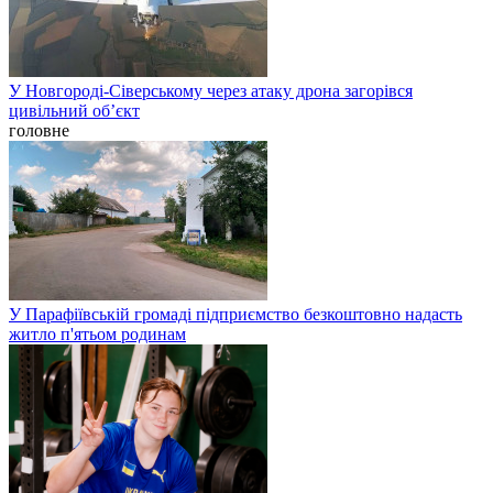
У Новгороді-Сіверському через атаку дрона загорівся
цивільний об’єкт
головне
У Парафіївській громаді підприємство безкоштовно надасть
житло п'ятьом родинам