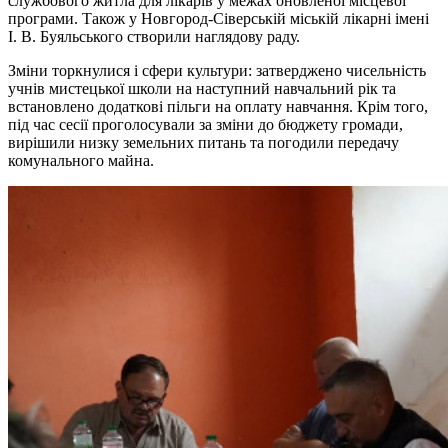
службового житла для лікарів у межах оновленої місцевої
програми. Також у Новгород-Сіверській міській лікарні імені
І. В. Буяльського створили наглядову раду.
Зміни торкнулися і сфери культури: затверджено чисельність
учнів мистецької школи на наступний навчальний рік та
встановлено додаткові пільги на оплату навчання. Крім того,
під час сесії проголосували за зміни до бюджету громади,
вирішили низку земельних питань та погодили передачу
комунального майна.