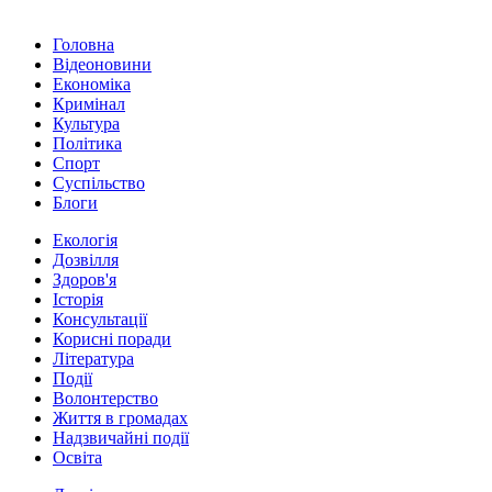
Головна
Відеоновини
Економіка
Кримінал
Культура
Політика
Спорт
Суспільство
Блоги
Екологія
Дозвілля
Здоров'я
Історія
Консультації
Корисні поради
Література
Події
Волонтерство
Життя в громадах
Надзвичайні події
Освіта