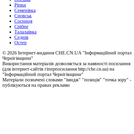
Ріпки
Семенівка
Сновськ
Сосниця
Срібне
Талалаївка
Седнів
Остер
© 2026 Інтернет-видання CHE.CN.UA "Інформаційний портал
Чернiгiвщини"
Використання матеріалів дозволяється за наявності посилання
(для інтернет-сайтів гіперпосилання http://che.cn.ua) на
"Інформаційний портал Чернiгiвщини"
Матеріали позначені словами "імидж" "позиція" "точка зору" -
публікуються на правах реклами