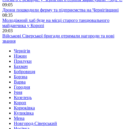
09:05
Дрони пошкодили ферму та підприємства на Чернігівщині
08:35
Молодіжний хаб буде на місці старого танцювального
майданчика у Коропі
20:03
Військові Сіверської бригади отримали нагороди та нові
звання
Чернігів
Ніжин
Прилуки
Бахмач
Бобровиця
Борзна
Варва
Городня
Ічня
Козелець
Короп
Корюківка
Куликівка
Мена
Новгород-Сіверський
Носівка