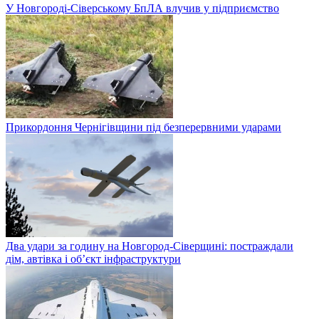
У Новгороді-Сіверському БпЛА влучив у підприємство
Прикордоння Чернігівщини під безперервними ударами
Два удари за годину на Новгород-Сіверщині: постраждали
дім, автівка і об’єкт інфраструктури