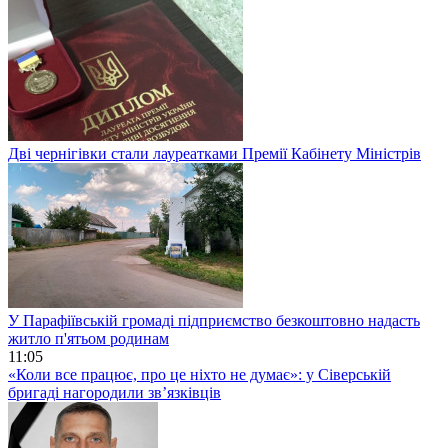
Дві чернігівки стали лауреатками Премії Кабінету Міністрів
У Парафіївській громаді підприємство безкоштовно надасть
житло п'ятьом родинам
11:05
«Коли все працює, про це ніхто не думає»: у Сіверській
бригаді нагородили зв’язківців