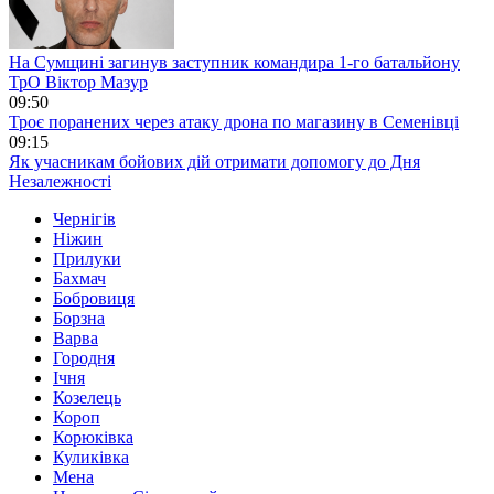
На Сумщині загинув заступник командира 1-го батальйону
ТрО Віктор Мазур
09:50
Троє поранених через атаку дрона по магазину в Семенівці
09:15
Як учасникам бойових дій отримати допомогу до Дня
Незалежності
Чернігів
Ніжин
Прилуки
Бахмач
Бобровиця
Борзна
Варва
Городня
Ічня
Козелець
Короп
Корюківка
Куликівка
Мена