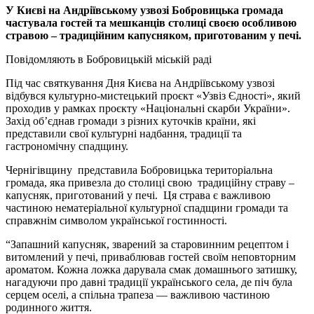
У Києві на Андріївському узвозі Бобровицька громада
частувала гостей та мешканців столиці своєю особливою
стравою – традиційним капусняком, приготованим у печі.
Повідомляють в Бобровицькій міській раді
Під час святкування Дня Києва на Андріївському узвозі
відбувся культурно-мистецький проєкт «Узвіз Єдності», який
проходив у рамках проєкту «Національні скарби України».
Захід об’єднав громади з різних куточків країни, які
представили свої культурні надбання, традиції та
гастрономічну спадщину.
Чернігівщину представила Бобровицька територіальна
громада, яка привезла до столиці свою традиційну страву –
капусняк, приготований у печі. Ця страва є важливою
частиною нематеріальної культурної спадщини громади та
справжнім символом української гостинності.
“Запашний капусняк, зварений за старовинним рецептом і
витомлений у печі, приваблював гостей своїм неповторним
ароматом. Кожна ложка дарувала смак домашнього затишку,
нагадуючи про давні традиції українського села, де піч була
серцем оселі, а спільна трапеза — важливою частиною
родинного життя.