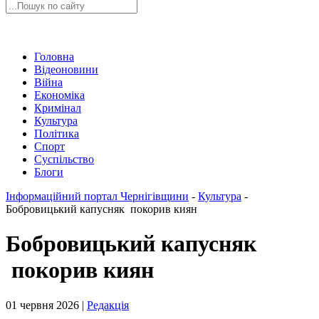
Головна
Відеоновини
Війна
Економіка
Кримінал
Культура
Політика
Спорт
Суспільство
Блоги
Інформаційний портал Чернігівщини
-
Культура
-
Бобровицький капусняк покорив киян
Бобровицький капусняк
покорив киян
01 червня 2026 |
Редакція