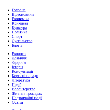
Головна
Відеоновини
Економіка
Кримінал
Культура
Політика
Спорт
Суспільство
Блоги
Екологія
Дозвілля
Здоров'я
Історія
Консультації
Корисні поради
Література
Події
Волонтерство
Життя в громадах
Надзвичайні події
Освіта