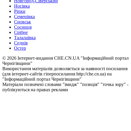
Новгород-Сіверський
Носівка
Ріпки
Семенівка
Сновськ
Сосниця
Срібне
Талалаївка
Седнів
Остер
© 2026 Інтернет-видання CHE.CN.UA "Інформаційний портал
Чернiгiвщини"
Використання матеріалів дозволяється за наявності посилання
(для інтернет-сайтів гіперпосилання http://che.cn.ua) на
"Інформаційний портал Чернiгiвщини"
Матеріали позначені словами "імидж" "позиція" "точка зору" -
публікуються на правах реклами